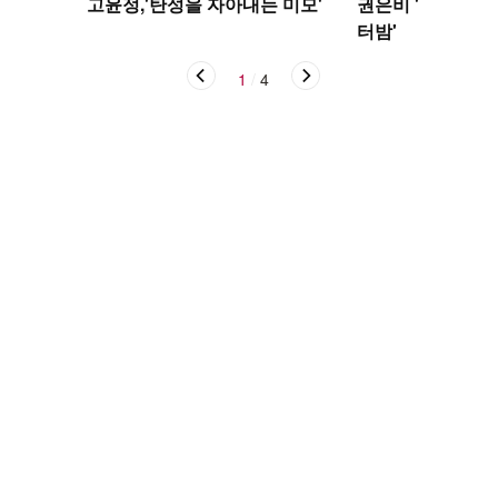
고윤정,'탄성을 자아내는 미모'
권은비 '야구장 더
터밤'
1
/
4