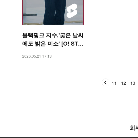
블랙핑크 지수,'궂은 날씨
에도 밝은 미소' [O! STA
R 숏폼]
2026.05.21 17:13
11
12
13
회