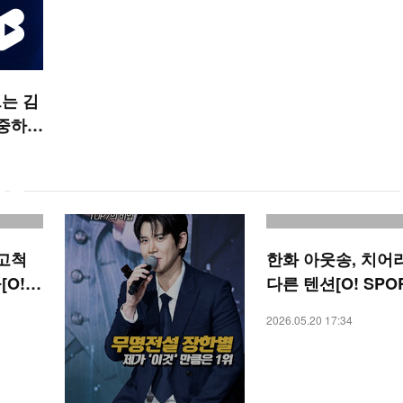
는 김
소중하니
숏폼]
 고척
한화 아웃송, 치어
O! S
다른 텐션[O! SPO
숏폼]
2026.05.20 17:34