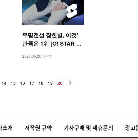
무명전설 장한별, 이것'
만큼은 1위 [O! STAR 숏
폼]
2026.05.20 17:41
14
15
16
17
18
19
20
사소개
저작권 규약
기사구매 및 제휴문의
광고