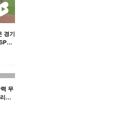
운 경기
SPOR
력 무
어리더