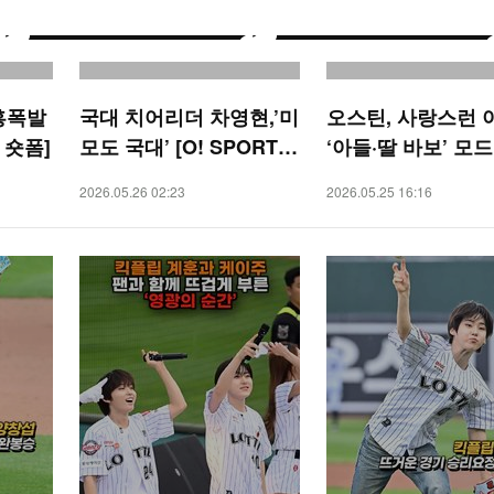
흥폭발
국대 치어리더 차영현,’미
오스틴, 사랑스런 
S 숏폼]
모도 국대’ [O! SPORTS
‘아들·딸 바보’ 모드[
숏폼]
PORTS 숏폼]
2026.05.26 02:23
2026.05.25 16:16