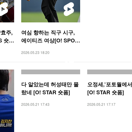
효주,
여심 향하는 직구 시구,
S 숏
에이티즈 여상[O! SPOR
TS 숏폼]
2026.05.23 18:20
다 알았는데 허성태만 몰
오정세,’포토월에서
랐네 [O! STAR 숏폼]
[O! STAR 숏폼]
2026.05.21 17:43
2026.05.21 17:17