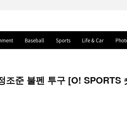
inment
Baseball
Sports
Life & Car
Phot
조준 불펜 투구 [O! SPORTS 