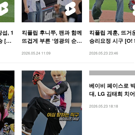
섭, 1
킥플립 후니쭈, 팬과 함께
킥플립 계훈, 뜨거
 [O!
뜨겁게 부른 ‘영광의 순
승리요정 시구 [O! 
간’ [O! SPORTS 숏폼]
TS 숏폼]
2026.05.24 11:09
2026.05.23 23:46
베이비 페이스로 박
대, LG 김태희 치
[O! SPORTS 숏폼]
2026.05.23 18:18