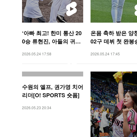
‘아빠 최고! 한미 통산 20
온몸 축하 받은 양창
0승 류현진, 아들의 귀여
02구 데뷔 첫 완봉승
운 물세례 [O! SPORTS
SPORTS 숏폼]
2026.05.24 17:58
2026.05.24 17:45
숏폼]
수원의 엘프, 권가영 치어
리더[O! SPORTS 숏폼]
2026.05.23 20:34