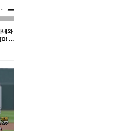
아내와
O! S