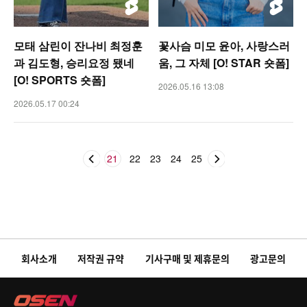
모태 삼린이 잔나비 최정훈
꽃사슴 미모 윤아, 사랑스러
과 김도형, 승리요정 됐네
움, 그 자체 [O! STAR 숏폼]
[O! SPORTS 숏폼]
2026.05.16 13:08
2026.05.17 00:24
21
22
23
24
25
회사소개
저작권 규약
기사구매 및 제휴문의
광고문의