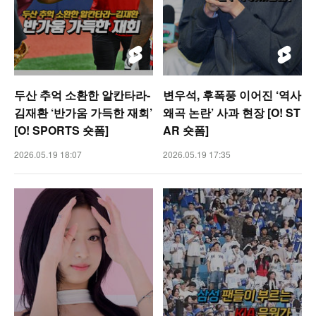
두산 추억 소환한 알칸타라-
변우석, 후폭풍 이어진 ‘역사
김재환 ‘반가움 가득한 재회’
왜곡 논란’ 사과 현장 [O! ST
[O! SPORTS 숏폼]
AR 숏폼]
2026.05.19 18:07
2026.05.19 17:35