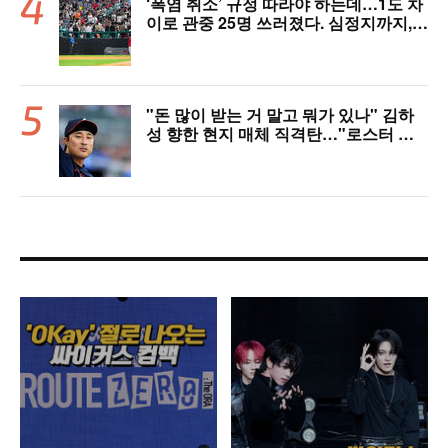
‘폭염 취소’ 규정 따라야 하는데…1도 차
이로 관중 25명 쓰러졌다. 심정지까지,
폭염 경보에도 경기 취소 가능할까
"돈 많이 받는 거 말고 뭐가 있나" 김하
성 향한 현지 매체 직격탄…"로스터 한
자리 낭비" 날선 비판