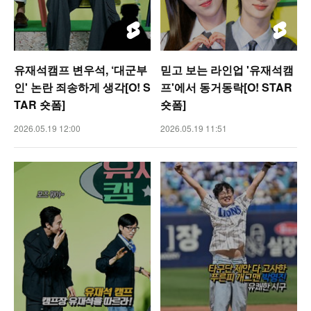
유재석캠프 변우석, ‘대군부
믿고 보는 라인업 '유재석캠
인' 논란 죄송하게 생각[O! S
프'에서 동거동락[O! STAR
TAR 숏폼]
숏폼]
2026.05.19 12:00
2026.05.19 11:51