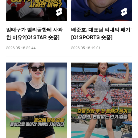
엄태구가 밸리곰한테 사과
배준호,’대표팀 막내의 패기’
한 이유?[O! STAR 숏폼]
[O! SPORTS 숏폼]
2026.05.18 22:44
2026.05.18 19:01