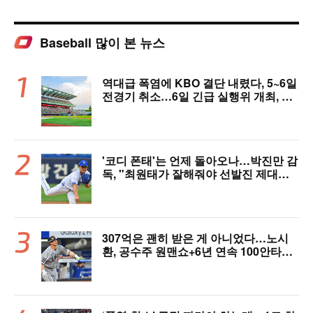
Baseball 많이 본 뉴스
역대급 폭염에 KBO 결단 내렸다, 5~6일
전경기 취소…6일 긴급 실행위 개최, 폭
염 대책 논의 [공식 발표]
'코디 폰태'는 언제 돌아오나…박진만 감
독, "최원태가 잘해줘야 선발진 제대로
돌아간다"
307억은 괜히 받은 게 아니었다…노시
환, 공수주 원맨쇼+6년 연속 100안타
[오!쎈 대구]