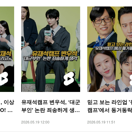
, 이상
유재석캠프 변우석, ‘대군
믿고 보는 라인업 
O! ST
부인' 논란 죄송하게 생각
캠프'에서 동거동락[
[O! STAR 숏폼]
TAR 숏폼]
2026.05.19 12:00
2026.05.19 11:51