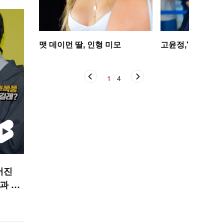
맷 데이먼 딸, 인형 미모
고윤정,'탄성을 자
1
/
4
어진
사과 현