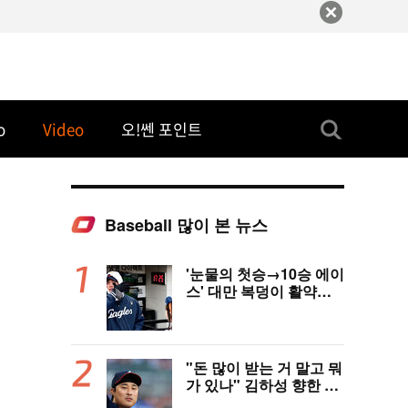
o
Video
오!쎈 포인트
Baseball 많이 본 뉴스
'눈물의 첫승→10승 에이
스' 대만 복덩이 활약에
고국도 열광…"KBO 새
역사 썼다"
"돈 많이 받는 거 말고 뭐
가 있나" 김하성 향한 현
지 매체 직격탄…"로스