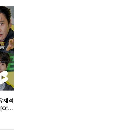
'유재석
O! S