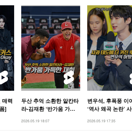
 매력
두산 추억 소환한 알칸타
변우석, 후폭풍 이
숏폼]
라-김재환 ‘반가움 가득
‘역사 왜곡 논란’ 
한 재회’ [O! SPORTS 숏
장 [O! STAR 숏폼]
2026.05.19 18:07
2026.05.19 17:35
폼]