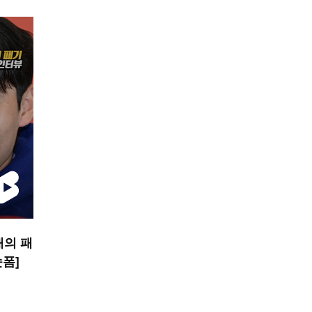
내의 패
숏폼]