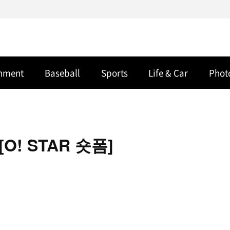
inment
Baseball
Sports
Life & Car
Phot
O! STAR 숏폼]