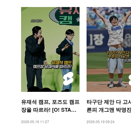
유재석 캠프, 포즈도 캠프
타구단 제안 다 고
장을 따르라! [O! STAR
른피 개그맨 박영진
숏폼]
한 시구 [O! SPOR
2026.05.19 11:27
2026.05.19 09:24
폼]