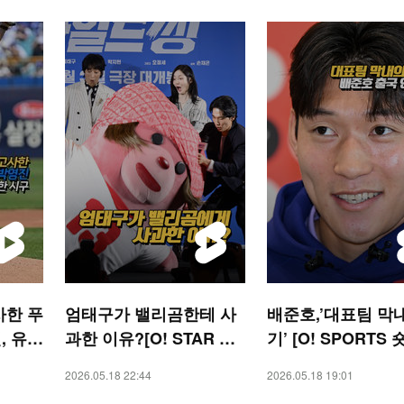
사한 푸
엄태구가 밸리곰한테 사
배준호,’대표팀 막
, 유쾌
과한 이유?[O! STAR 숏
기’ [O! SPORTS 
TS 숏
폼]
2026.05.18 22:44
2026.05.18 19:01