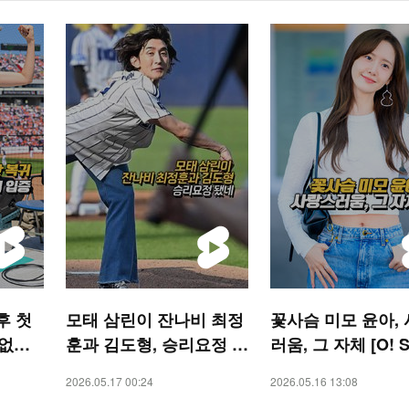
후 첫
모태 삼린이 잔나비 최정
꽃사슴 미모 윤아,
없는
훈과 김도형, 승리요정 됐
러움, 그 자체 [O! 
RTS
네 [O! SPORTS 숏폼]
숏폼]
2026.05.17 00:24
2026.05.16 13:08