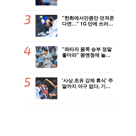
터 한 자리 낭비" 날선 비
판
"한화에서만큼만 던져준
다면…" 1G 만에 쓰러진
폰세, 토론토 기대는 식
지 않았다
"좌타자 몸쪽 승부 정말
좋더라" 왕옌청에 놀란
국민 유격수, 1차지명 좌
완 성장세에 대만족 "구
위 좋아지고 안정감 생겼
다" [오!쎈 대구]
'사상 초유 강제 휴식' 주
말까지 야구 없다, 기록
적 폭염에 전 경기 취소
결정…11일부터 오후 7
시 개시 [공식발표]