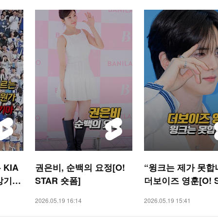
KIA
권은비, 순백의 요정[O!
“윙크는 제가 못합
강기아’
STAR 숏폼]
더보이즈 영훈[O! 
숏폼]
2026.05.19 16:14
2026.05.19 15:41