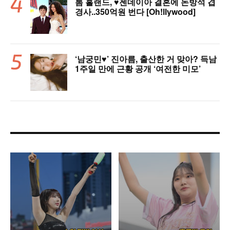
톰 홀랜드, ♥︎젠데이아 결혼에 돈방석 겹
경사..350억원 번다 [Oh!llywood]
‘남궁민♥’ 진아름, 출산한 거 맞아? 득남
1주일 만에 근황 공개 ‘여전한 미모’