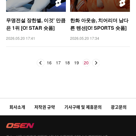
무명전설 장한별, 이것' 만큼
한화 아웃송, 치어리더 남다
은 1위 [O! STAR 숏폼]
른 텐션[O! SPORTS 숏폼]
2026.05.20 17:41
2026.05.20 17:34
16
17
18
19
20
회사소개
저작권 규약
기사구매 및 제휴문의
광고문의