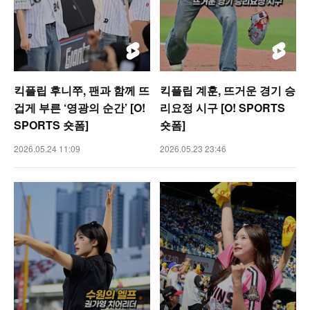
킥플립 후니쭈, 팬과 함께 뜨
킥플립 계훈, 뜨거운 경기 승
겁게 부른 ‘영광의 순간’ [O!
리요정 시구 [O! SPORTS
SPORTS 숏폼]
숏폼]
2026.05.24 11:09
2026.05.23 23:46