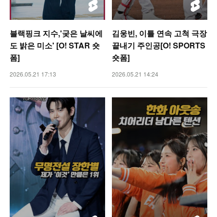
블랙핑크 지수,'궂은 날씨에
김웅빈, 이틀 연속 고척 극장
도 밝은 미소' [O! STAR 숏
끝내기 주인공[O! SPORTS
폼]
숏폼]
2026.05.21 17:13
2026.05.21 14:24