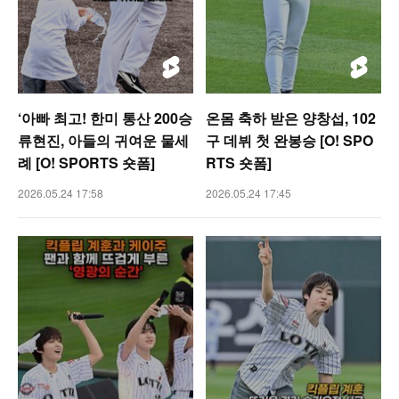
‘아빠 최고! 한미 통산 200승
온몸 축하 받은 양창섭, 102
류현진, 아들의 귀여운 물세
구 데뷔 첫 완봉승 [O! SPO
례 [O! SPORTS 숏폼]
RTS 숏폼]
2026.05.24 17:58
2026.05.24 17:45