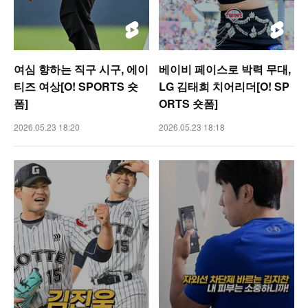
여심 향하는 직구 시구, 에이
베이비 페이스로 박력 무대,
티즈 여상[O! SPORTS 숏
LG 김태희 치어리더[O! SP
폼]
ORTS 숏폼]
2026.05.23 18:20
2026.05.23 18:18