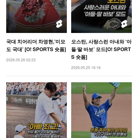
국대 치어리더 차영현,’미모
오스틴, 사랑스런 아내와 ‘아
도 국대’ [O! SPORTS 숏폼]
들·딸 바보’ 모드[O! SPORT
S 숏폼]
2026.05.26 02:23
2026.05.25 16:16