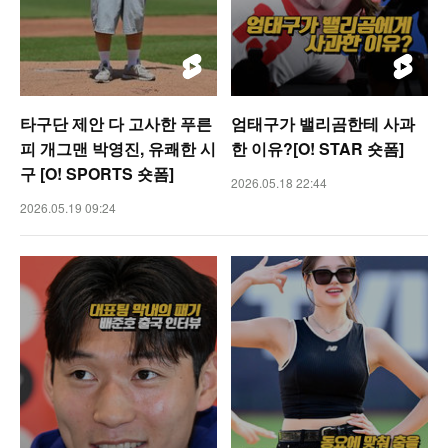
타구단 제안 다 고사한 푸른
엄태구가 밸리곰한테 사과
피 개그맨 박영진, 유쾌한 시
한 이유?[O! STAR 숏폼]
구 [O! SPORTS 숏폼]
2026.05.18 22:44
2026.05.19 09:24