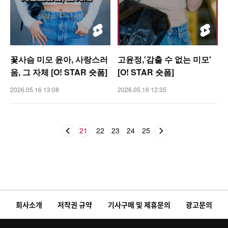
꽃사슴 미모 윤아, 사랑스러
고윤정,'감출 수 없는 미모'
움, 그 자체 [O! STAR 숏폼]
[O! STAR 숏폼]
2026.05.16 13:08
2026.05.16 12:35
21
22
23
24
25
회사소개
저작권 규약
기사구매 및 제휴문의
광고문의