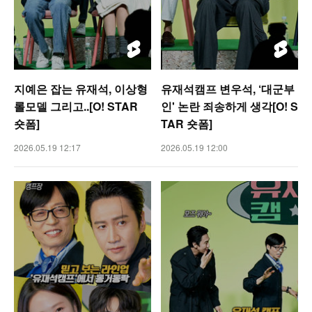
지예은 잡는 유재석, 이상형
유재석캠프 변우석, ‘대군부
롤모델 그리고..[O! STAR
인' 논란 죄송하게 생각[O! S
숏폼]
TAR 숏폼]
2026.05.19 12:17
2026.05.19 12:00