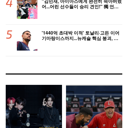
"김민재, 아이아스에게 완전히 속아버렸
어...어린 선수들이 승리 견인!" 獨 언론,
냉정한 평가
'1440억 초대박 이적' 토날리·고든 이어
기마랑이스까지...뉴캐슬 핵심 붕괴, 아
스날은 중원 완성