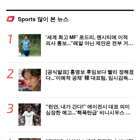
Sports 많이 본 뉴스
'세계 최고 MF' 로드리, 맨시티에 이적
의사 통보..."레알 아닌 제안은 전부 거
절" 구두 합의설까지
[공식발표] 홍명보 후임보다 빨리 정해졌
다...'이례적 공채' 韓 대표팀, 임시감독
데뷔 무대 확정! 9월 A매치 에콰도르·우
루과이와 2연전
"런던, 내가 간다!" 에이전시 대표 의미
심장한 예고...'핵폭탄급' 비니시우스 아
스날행 불붙었다