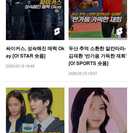
싸이커스, 성숙해진 매력 Ok
두산 추억 소환한 알칸타라-
ay [O! STAR 숏폼]
김재환 ‘반가움 가득한 재회’
[O! SPORTS 숏폼]
2026.05.19 18:49
2026.05.19 18:07