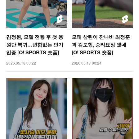
김정원, 모델 전향 후 첫 응
모태 삼린이 잔나비 최정훈
원단 복귀…변함없는 인기
과 김도형, 승리요정 됐네
입증 [O! SPORTS 숏폼]
[O! SPORTS 숏폼]
2026.05.18 00:22
2026.05.17 00:24