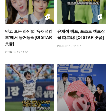
믿고 보는 라인업 '유재석캠
유재석 캠프, 포즈도 캠프장
프'에서 동거동락[O! STAR
을 따르라! [O! STAR 숏폼]
숏폼]
2026.05.19 11:27
2026.05.19 11:51