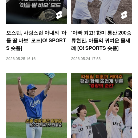
오스틴, 사랑스런 아내와 ‘아
‘아빠 최고! 한미 통산 200승
들·딸 바보’ 모드[O! SPORT
류현진, 아들의 귀여운 물세
S 숏폼]
례 [O! SPORTS 숏폼]
2026.05.25 16:16
2026.05.24 17:58