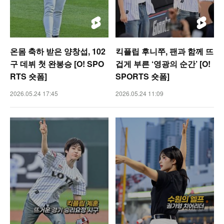
온몸 축하 받은 양창섭, 102
킥플립 후니쭈, 팬과 함께 뜨
구 데뷔 첫 완봉승 [O! SPO
겁게 부른 ‘영광의 순간’ [O!
RTS 숏폼]
SPORTS 숏폼]
2026.05.24 17:45
2026.05.24 11:09