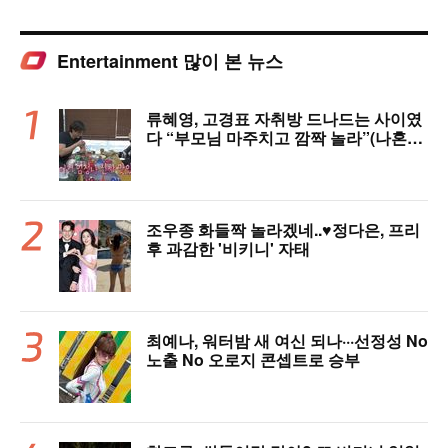
Entertainment 많이 본 뉴스
류혜영, 고경표 자취방 드나드는 사이였
다 “부모님 마주치고 깜짝 놀라”(나혼자
산다)
조우종 화들짝 놀라겠네..♥정다은, 프리
후 과감한 '비키니' 자태
최예나, 워터밤 새 여신 되나···선정성 No
노출 No 오로지 콘셉트로 승부