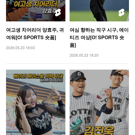
여고생 치어리더 양효주, 귀
여심 향하는 직구 시구, 에이
여워[O! SPORTS 숏폼]
티즈 여상[O! SPORTS 숏
폼]
2026.05.23 18:03
2026.05.23 18:20