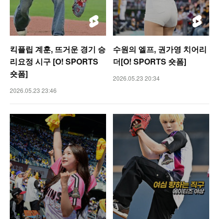
킥플립 계훈, 뜨거운 경기 승
수원의 엘프, 권가영 치어리
리요정 시구 [O! SPORTS
더[O! SPORTS 숏폼]
숏폼]
2026.05.23 20:34
2026.05.23 23:46