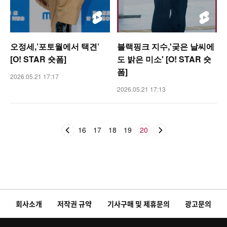
오정세,’포토월에서 택견’
블랙핑크 지수,'궂은 날씨에
[O! STAR 숏폼]
도 밝은 미소' [O! STAR 숏
폼]
2026.05.21 17:17
2026.05.21 17:13
16
17
18
19
20
회사소개
저작권 규약
기사구매 및 제휴문의
광고문의