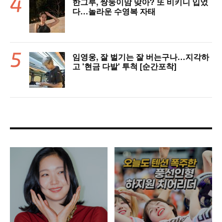
한그루, 쌍둥이맘 맞아? 또 비키니 입었
다…놀라운 수영복 자태
임영웅, 잘 벌기는 잘 버는구나…지각하
고 '현금 다발' 투척 [순간포착]