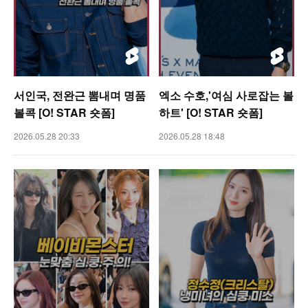
서인국, 전완근 뽐내며 명품
엑소 수호,'여심 사로잡는 볼
볼콕 [O! STAR 숏폼]
하트' [O! STAR 숏폼]
2026.05.28 20:33
2026.05.28 18:48