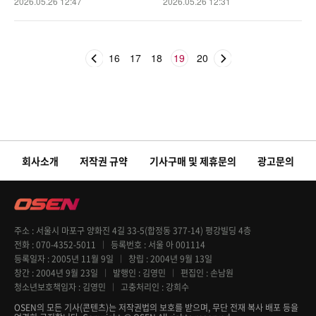
2026.05.26 12:47
2026.05.26 12:31
16
17
18
19
20
회사소개
저작권 규약
기사구매 및 제휴문의
광고문의
주소
서울시 마포구 양화진 4길 33-5(합정동 377-14) 평강빌딩 4층
전화
070-4352-5011
등록번호
서울 아 001114
등록일자
2005년 11월 9일
창립
2004년 9월 13일
창간
2004년 9월 23일
발행인
김영민
편집인
손남원
청소년보호책임자
김영민
고충처리인
강희수
OSEN의 모든 기사(콘텐츠)는 저작권법의 보호를 받으며, 무단 전재 복사 배포 등을