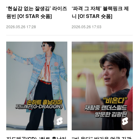
‘현실감 없는 잘생김’ 라이즈
‘파격 그 자체’ 블랙핑크 제
원빈 [O! STAR 숏폼]
니 [O! STAR 숏폼]
2026.05.26 17:28
2026.05.26 17:03
지드래곤(GD), ‘하트 흩날리
“비 온다” 반가운 얼굴 김광