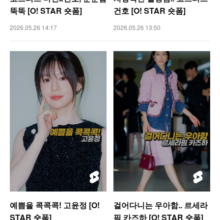
뚝뚝 [O! STAR 숏폼]
건호 [O! STAR 숏폼]
2026.05.26 14:17
2026.05.26 13:50
예쁨을 콕콕콕! 고윤정 [O!
걸어다니는 우아함.. 르세라
STAR 숏폼]
핌 카즈하 [O! STAR 숏폼]