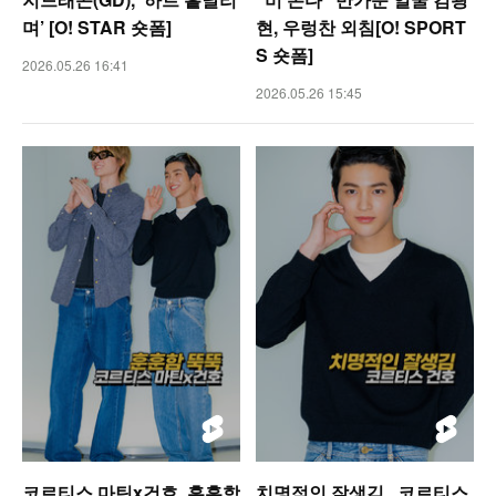
며’ [O! STAR 숏폼]
현, 우렁찬 외침[O! SPORT
S 숏폼]
2026.05.26 16:41
2026.05.26 15:45
코르티스 마틴x건호, 훈훈함
치명적인 잘생김.. 코르티스