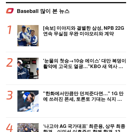
Baseball 많이 본 뉴스
[속보] 미야지와 결별한 삼성, NPB 22G
연속 무실점 우완 미야모리와 계약
'눈물의 첫승→10승 에이스' 대만 복덩이
활약에 고국도 열광…"KBO 새 역사 썼
다"
"한화에서만큼만 던져준다면…" 1G 만
에 쓰러진 폰세, 토론토 기대는 식지 않
았다
‘나고야 AG 국가대표’ 최준용, 상무 최종
합격…이민석·이호준도 함께 합격, 12월