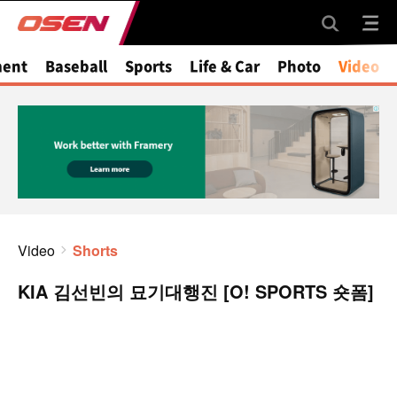
ment
Baseball
Sports
Life & Car
Photo
Video
Video
Shorts
KIA 김선빈의 묘기대행진 [O! SPORTS 숏폼]