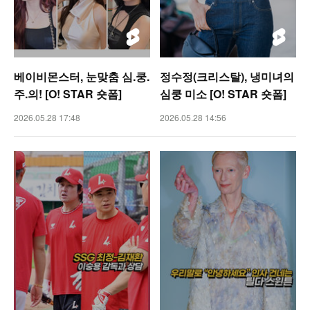
베이비몬스터, 눈맞춤 심.쿵.
정수정(크리스탈), 냉미녀의
주.의! [O! STAR 숏폼]
심쿵 미소 [O! STAR 숏폼]
2026.05.28 17:48
2026.05.28 14:56