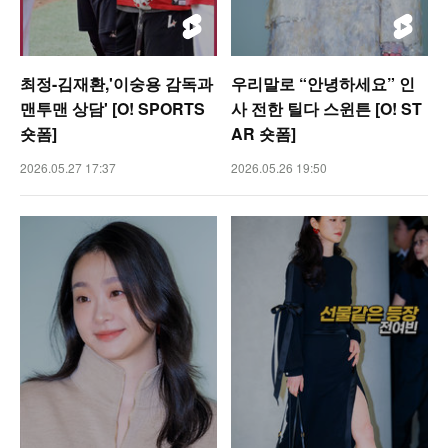
최정-김재환,'이숭용 감독과
우리말로 “안녕하세요” 인
맨투맨 상담' [O! SPORTS
사 전한 틸다 스윈튼 [O! ST
숏폼]
AR 숏폼]
2026.05.27 17:37
2026.05.26 19:50