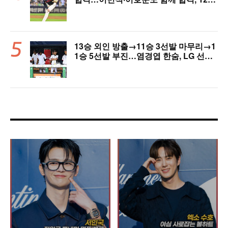
7일 입대
13승 외인 방출→11승 3선발 마무리→1
1승 5선발 부진…염경엽 한숨, LG 선발
야구 살아날까