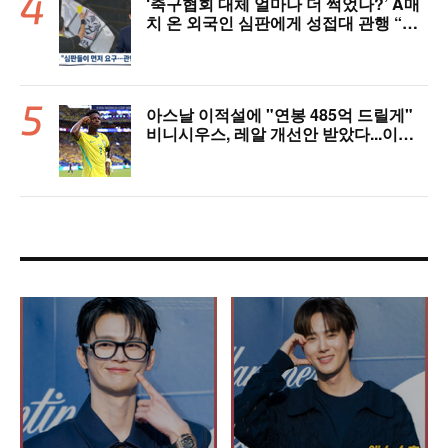
‘축구협회 대체 얼마나 더 썩었나?’ A매
치 온 외국인 심판에게 성접대 관행 “그
래야 잘 불어주지 않겠나?”
아스날 이적설에 "연봉 485억 드릴게"
비니시우스, 레알 개선안 받았다...이제
선택은 선수 몫