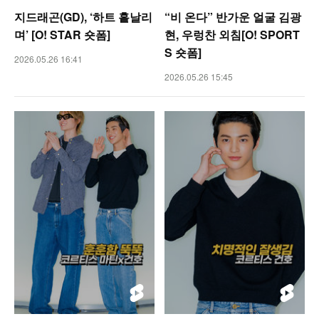
지드래곤(GD), ‘하트 흩날리
“비 온다” 반가운 얼굴 김광
며’ [O! STAR 숏폼]
현, 우렁찬 외침[O! SPORT
S 숏폼]
2026.05.26 16:41
2026.05.26 15:45