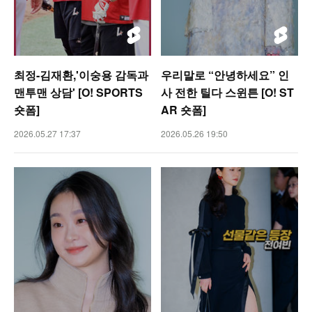
최정-김재환,'이숭용 감독과
우리말로 “안녕하세요” 인
맨투맨 상담' [O! SPORTS
사 전한 틸다 스윈튼 [O! ST
숏폼]
AR 숏폼]
2026.05.27 17:37
2026.05.26 19:50