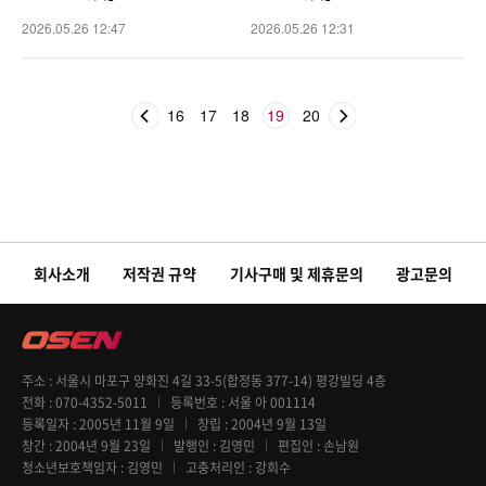
2026.05.26 12:47
2026.05.26 12:31
16
17
18
19
20
회사소개
저작권 규약
기사구매 및 제휴문의
광고문의
주소
서울시 마포구 양화진 4길 33-5(합정동 377-14) 평강빌딩 4층
전화
070-4352-5011
등록번호
서울 아 001114
등록일자
2005년 11월 9일
창립
2004년 9월 13일
창간
2004년 9월 23일
발행인
김영민
편집인
손남원
청소년보호책임자
김영민
고충처리인
강희수