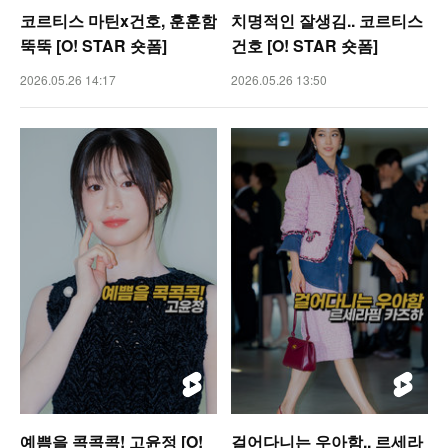
코르티스 마틴x건호, 훈훈함
치명적인 잘생김.. 코르티스
뚝뚝 [O! STAR 숏폼]
건호 [O! STAR 숏폼]
2026.05.26 14:17
2026.05.26 13:50
예쁨을 콕콕콕! 고윤정 [O!
걸어다니는 우아함.. 르세라