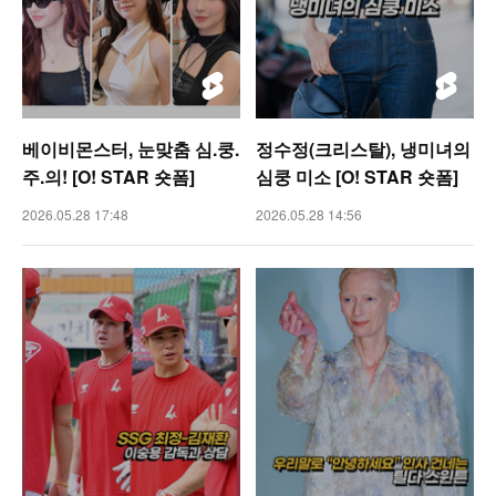
베이비몬스터, 눈맞춤 심.쿵.
정수정(크리스탈), 냉미녀의
주.의! [O! STAR 숏폼]
심쿵 미소 [O! STAR 숏폼]
2026.05.28 17:48
2026.05.28 14:56