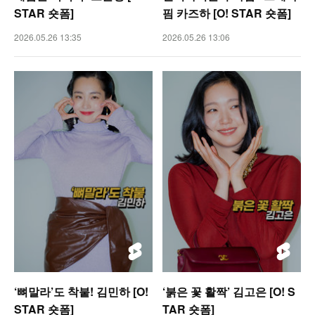
STAR 숏폼]
핌 카즈하 [O! STAR 숏폼]
2026.05.26 13:35
2026.05.26 13:06
‘뼈말라’도 착붙! 김민하 [O!
‘붉은 꽃 활짝’ 김고은 [O! S
STAR 숏폼]
TAR 숏폼]