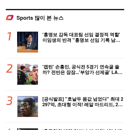
Sports 많이 본 뉴스
'홍명보 감독 대표팀 선임 결정적 역할'
이임생의 반격 "홍명보 선임 기록 남아
있다"…문체부와 법정 공방 나선다
'캡틴' 손흥민, 공식전 5경기 연속골 쏠
까? 전반은 잠잠...'부앙가 선제골' LAF
C, 과달라하라와 1-1 전반 종료
[공식발표] "호날두 몸값 넘었다" 최대 2
297억, 초대형 이적! 레알 마드리드, 21
살 디오망데 품었다..."구단 역사상 가장
비싼 영입"