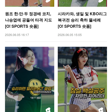
원조 한·만·두 정경배 코치,
시라카와, 생일 및 KBO리그
나승엽에 공들여 타격 지도
복귀전 승리 축하 물세례
[O! SPORTS 숏폼]
[O! SPORTS 숏폼]
2026.06.05 16:17
2026.06.05 15:05