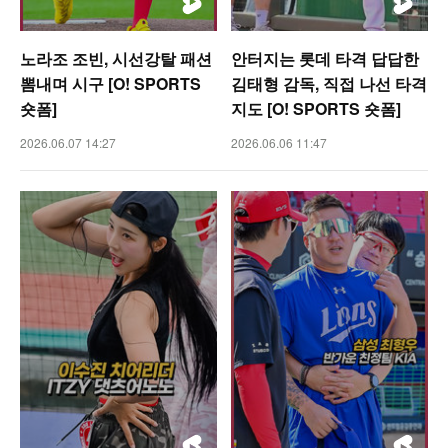
노라조 조빈, 시선강탈 패션
안터지는 롯데 타격 답답한
뽐내며 시구 [O! SPORTS
김태형 감독, 직접 나선 타격
숏폼]
지도 [O! SPORTS 숏폼]
2026.06.07 14:27
2026.06.06 11:47