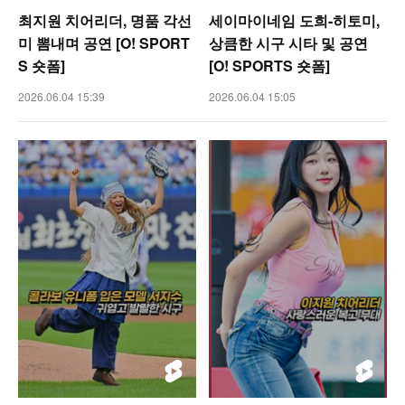
최지원 치어리더, 명품 각선
세이마이네임 도희-히토미,
미 뽐내며 공연 [O! SPORT
상큼한 시구 시타 및 공연
S 숏폼]
[O! SPORTS 숏폼]
2026.06.04 15:39
2026.06.04 15:05