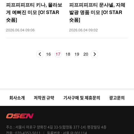
피프피피프티 키나, 몰라보
피프피피프티 문샤넬, 자체
게 예뻐진 미모 [O! STAR
발광 명품 미모 [O! STAR
숏폼]
숏폼]
2026.06.04 09:06
2026.06.04 09:02
16
17
18
19
20
회사소개
저작권 규약
기사구매 및 제휴문의
광고문의
주소
서울시 마포구 양화진 4길 33-5(합정동 377-14) 평강빌딩 4층
전화
070-4352-5011
등록번호
서울 아 001114