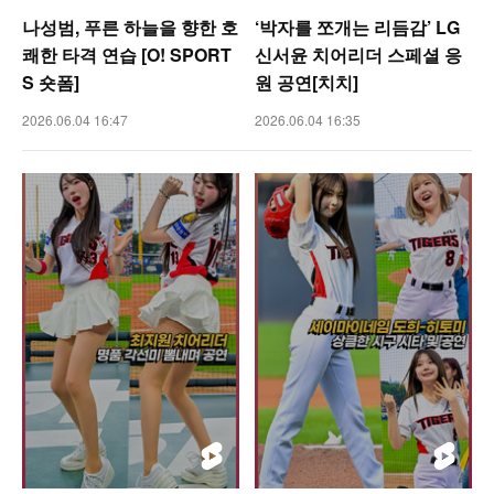
나성범, 푸른 하늘을 향한 호
‘박자를 쪼개는 리듬감’ LG
쾌한 타격 연습 [O! SPORT
신서윤 치어리더 스페셜 응
S 숏폼]
원 공연[치치]
2026.06.04 16:47
2026.06.04 16:35