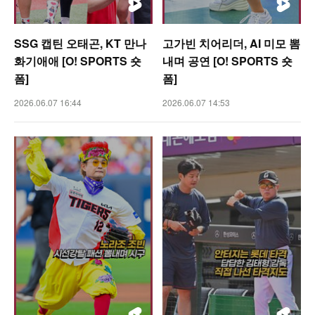
SSG 캡틴 오태곤, KT 만나
고가빈 치어리더, AI 미모 뽐
화기애애 [O! SPORTS 숏
내며 공연 [O! SPORTS 숏
폼]
폼]
2026.06.07 16:44
2026.06.07 14:53