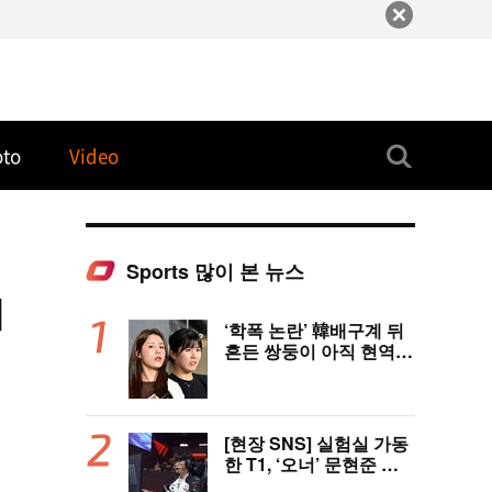
oto
Video
Sports 많이 본 뉴스
]
‘학폭 논란’ 韓배구계 뒤
흔든 쌍둥이 아직 현역이
다! 나란히 아제르바이잔
행→5년 만에 한솥밥 확
정
[현장 SNS] 실험실 가동
한 T1, ‘오너’ 문현준 선
발 제외…2007년 생 신