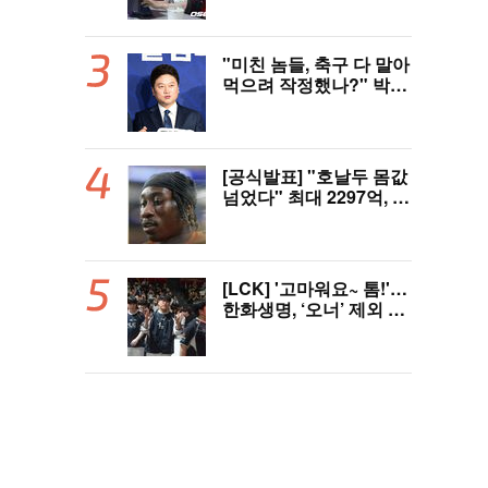
인 ‘페인터’ 출전
"미친 놈들, 축구 다 말아
먹으려 작정했나?" 박문
성 충격받았다...협회 '심
판 성접대' 논란에 분노
"국제적 망신, 국제 문제
될 수도"
[공식발표] "호날두 몸값
넘었다" 최대 2297억, 초
대형 이적! 레알 마드리
드, 21살 디오망데 품었
다..."구단 역사상 가장
비싼 영입"
[LCK] '고마워요~ 톰!'…
한화생명, ‘오너’ 제외 T1
꺾고 3연패 탈출(종합)