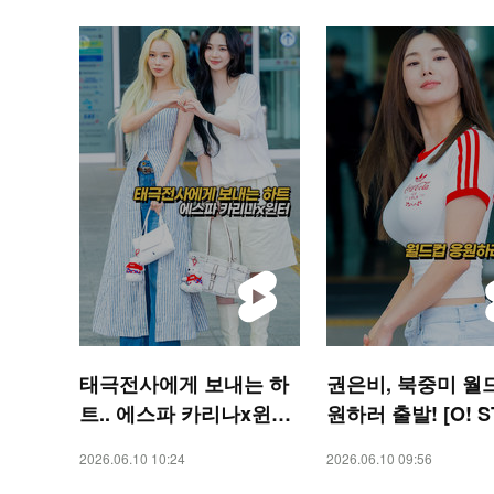
태극전사에게 보내는 하
권은비, 북중미 월
트.. 에스파 카리나x윈터
원하러 출발! [O! S
[O! STAR 숏폼]
숏폼]
2026.06.10 10:24
2026.06.10 09:56