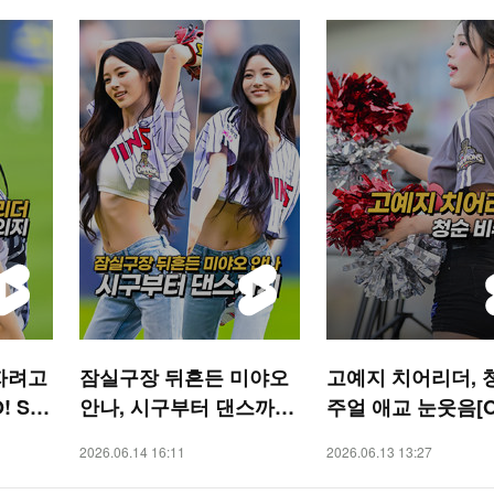
자려고
잠실구장 뒤흔든 미야오
고예지 치어리더, 
! SP
안나, 시구부터 댄스까지
주얼 애교 눈웃음[O
[O! SPORTS 숏폼]
ORTS 숏폼]
2026.06.14 16:11
2026.06.13 13:27