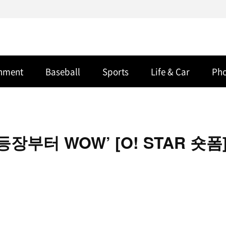
inment
Baseball
Sports
Life & Car
Ph
장부터 WOW’ [O! STAR 숏폼