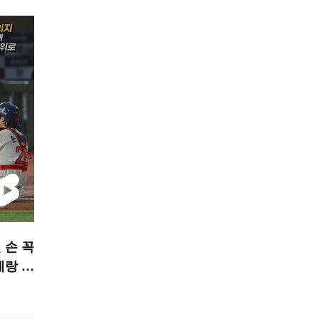
 손 꼭
테랑 양
PORT