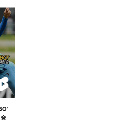
BO’
현승