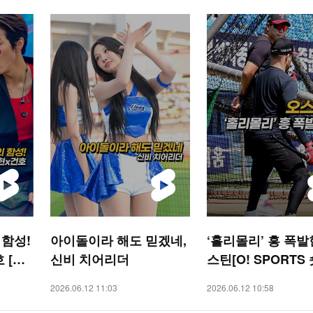
함성!
아이돌이라 해도 믿겠네,
‘홀리몰리’ 흥 폭발
[O!
신비 치어리더
스틴[O! SPORTS
2026.06.12 11:03
2026.06.12 10:58