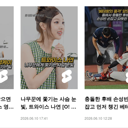
많으면
나무꾼에 쫓기는 사슴 눈
충돌한 후배 손성빈
스 영케
빛, 트와이스 나연 [O! ST
잡고 먼저 챙긴 베
AR 숏폼]
의지의 품격 [O! S
2026.06.10 17:41
2026.06.10 12:28
S 숏폼]