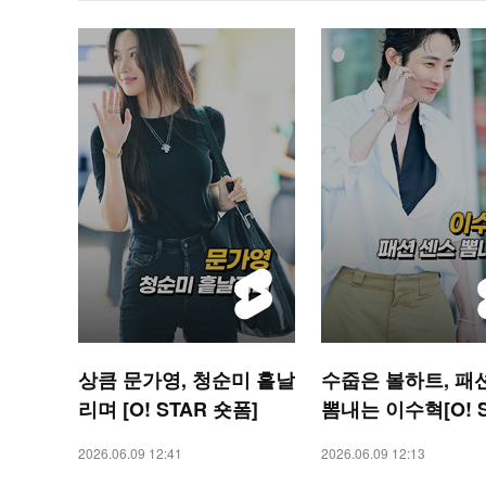
상큼 문가영, 청순미 흩날
수줍은 볼하트, 패
리며 [O! STAR 숏폼]
뽐내는 이수혁[O! 
숏폼]
2026.06.09 12:41
2026.06.09 12:13