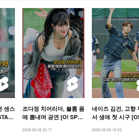
션 센스
조다정 치어리더, 볼륨 몸
네이즈 김건, 고향
STAR
매 뽐내며 공연 [O! SPO
서 생애 첫 시구 [O!
RTS 숏폼]
RTS 숏폼]
2026.06.08 22:17
2026.06.08 16:23