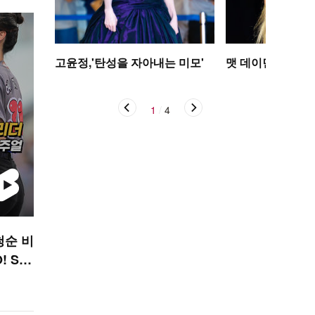
고윤정,'탄성을 자아내는 미모'
맷 데이먼 딸, 인
1
/
4
청순 비
! SP