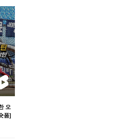
한 오
 숏폼]