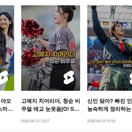
미야오
고예지 치어리더, 청순 비
신인 맞아? 빠진 
스까지
주얼 애교 눈웃음[O! SP
능숙하게 정리하는
ORTS 숏폼]
티스 건호 [O! STA
2026.06.13 13:27
2026.06.12 15:24
폼]