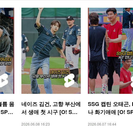
볼륨 몸
네이즈 김건, 고향 부산에
SSG 캡틴 오태곤, 
 SPO
서 생애 첫 시구 [O! SPO
나 화기애애 [O! S
RTS 숏폼]
S 숏폼]
2026.06.08 16:23
2026.06.07 16:44