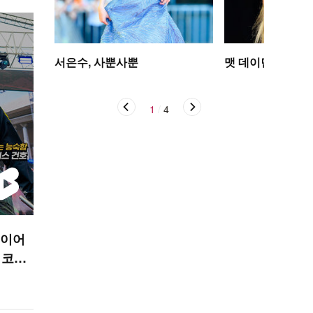
서은수, 사뿐사뿐
맷 데이먼 딸, 인
1
/
4
인이어
 코르
R 숏