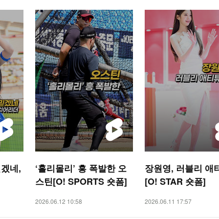
겠네,
‘홀리몰리’ 흥 폭발한 오
장원영, 러블리 애
스틴[O! SPORTS 숏폼]
[O! STAR 숏폼]
2026.06.12 10:58
2026.06.11 17:57