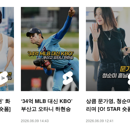
’ 화
‘34억 MLB 대신 KBO’
상큼 문가영, 청순
 숏폼]
부산고 오타니 하현승
리며 [O! STAR 숏
2026.06.09 14:43
2026.06.09 12:41