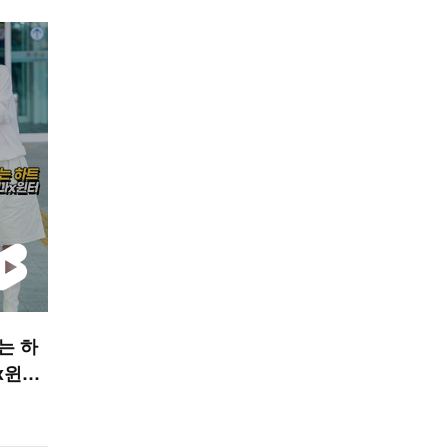
는 하
x윈터