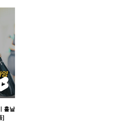
미 흩날
폼]