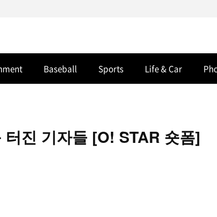
inment
Baseball
Sports
Life & Car
Ph
진 기자들 [O! STAR 숏폼]