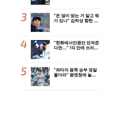
역사 썼다"
"돈 많이 받는 거 말고 뭐
가 있나" 김하성 향한 현
지 매체 직격탄…"로스
터 한 자리 낭비" 날선 비
판
"한화에서만큼만 던져준
다면…" 1G 만에 쓰러진
폰세, 토론토 기대는 식
지 않았다
"좌타자 몸쪽 승부 정말
좋더라" 왕옌청에 놀란
국민 유격수, 1차지명 좌
완 성장세에 대만족 "구
위 좋아지고 안정감 생겼
다" [오!쎈 대구]