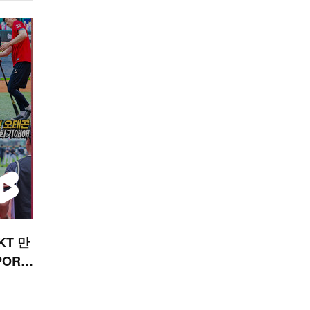
KT 만
PORT