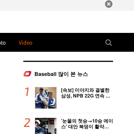
oto
Video
Baseball 많이 본 뉴스
[속보] 미야지와 결별한
삼성, NPB 22G 연속 무
실점 우완 미야모리와 계
약
'눈물의 첫승→10승 에이
스' 대만 복덩이 활약에
고국도 열광…"KBO 새