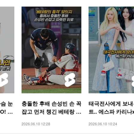
슴 눈
충돌한 후배 손성빈 손 꼭
태극전사에게 보내
O! ST
잡고 먼저 챙긴 베테랑 양
트.. 에스파 카리나
의지의 품격 [O! SPORT
[O! STAR 숏폼]
2026.06.10 12:28
2026.06.10 10:24
S 숏폼]