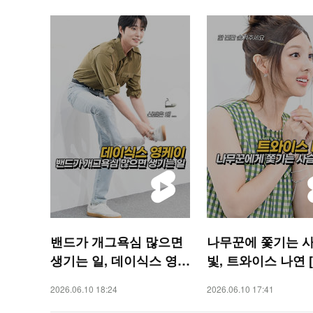
밴드가 개그욕심 많으면
나무꾼에 쫓기는 사
생기는 일, 데이식스 영케
빛, 트와이스 나연 [
이 [O! STAR 숏폼]
AR 숏폼]
2026.06.10 18:24
2026.06.10 17:41