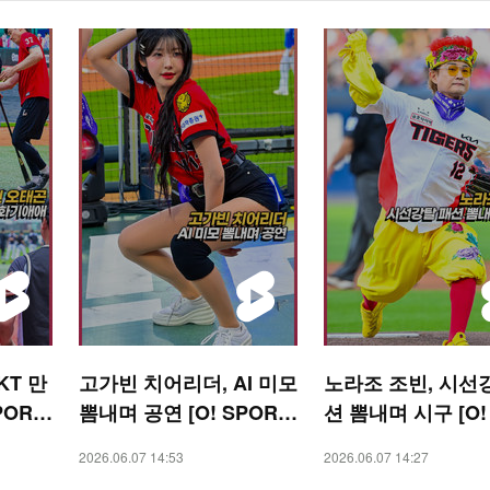
KT 만
고가빈 치어리더, AI 미모
노라조 조빈, 시선
PORT
뽐내며 공연 [O! SPORT
션 뽐내며 시구 [O!
S 숏폼]
RTS 숏폼]
2026.06.07 14:53
2026.06.07 14:27