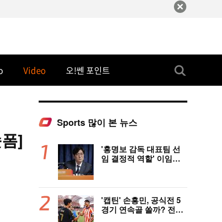
o
Video
오!쎈 포인트
Sports 많이 본 뉴스
숏폼]
'홍명보 감독 대표팀 선
임 결정적 역할' 이임생
의 반격 "홍명보 선임 기
록 남아 있다"…문체부
와 법정 공방 나선다
'캡틴' 손흥민, 공식전 5
경기 연속골 쏠까? 전반
은 잠잠...'부앙가 선제골'