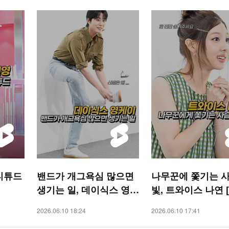
티튜드
밴드가 개그욕심 많으면
나무꾼에 쫓기는 사
생기는 일, 데이식스 영케
빛, 트와이스 나연 [
이 [O! STAR 숏폼]
AR 숏폼]
2026.06.10 18:24
2026.06.10 17:41