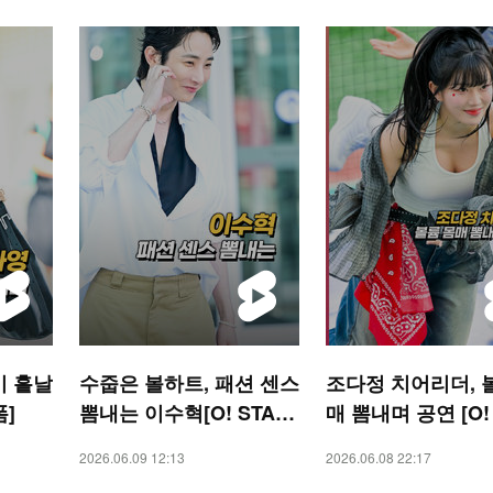
미 흩날
수줍은 볼하트, 패션 센스
조다정 치어리더, 
폼]
뽐내는 이수혁[O! STAR
매 뽐내며 공연 [O!
숏폼]
RTS 숏폼]
2026.06.09 12:13
2026.06.08 22:17