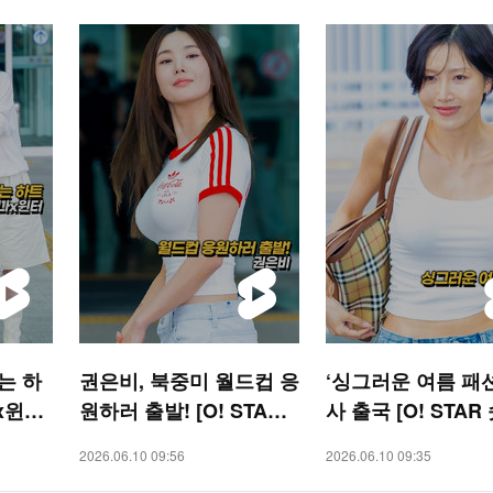
는 하
권은비, 북중미 월드컵 응
‘싱그러운 여름 패션
x윈터
원하러 출발! [O! STAR
사 출국 [O! STAR
숏폼]
2026.06.10 09:56
2026.06.10 09:35