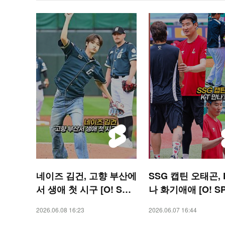
네이즈 김건, 고향 부산에
SSG 캡틴 오태곤, 
서 생애 첫 시구 [O! SPO
나 화기애애 [O! S
RTS 숏폼]
S 숏폼]
2026.06.08 16:23
2026.06.07 16:44