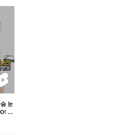
슴 눈
O! ST