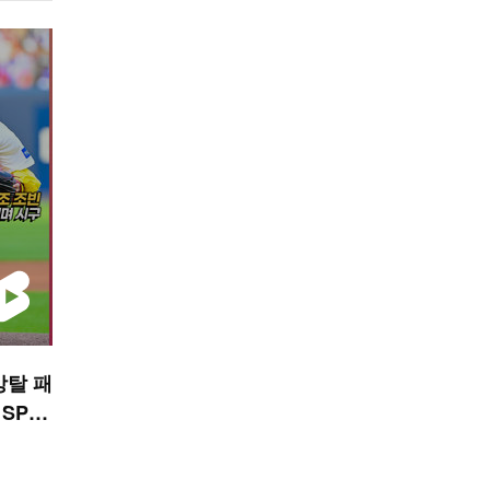
강탈 패
 SPO