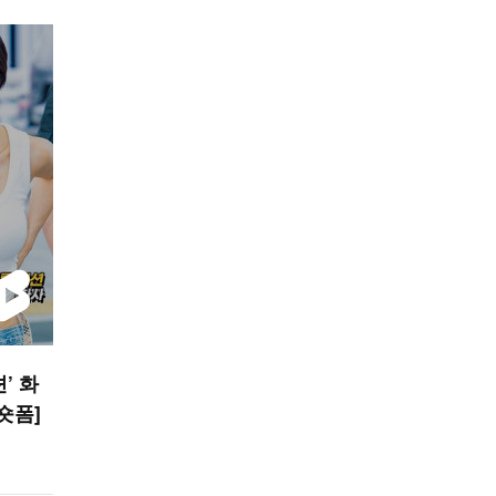
’ 화
 숏폼]