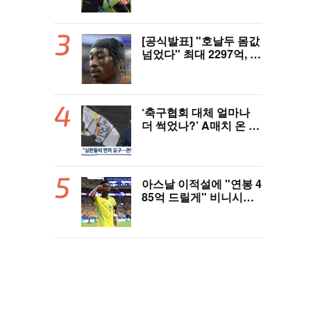
LAFC, 과달라하라와 1-
1 전반 종료
[공식발표] "호날두 몸값
넘었다" 최대 2297억, 초
대형 이적! 레알 마드리
드, 21살 디오망데 품었
다..."구단 역사상 가장
비싼 영입"
‘축구협회 대체 얼마나
더 썩었나?’ A매치 온 외
국인 심판에게 성접대 관
행 “그래야 잘 불어주지
않겠나?”
아스날 이적설에 "연봉 4
85억 드릴게" 비니시우
스, 레알 개선안 받았다...
이제 선택은 선수 몫