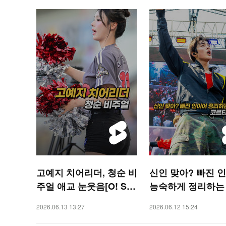
고예지 치어리더, 청순 비
신인 맞아? 빠진 
주얼 애교 눈웃음[O! SP
능숙하게 정리하는
ORTS 숏폼]
티스 건호 [O! STA
2026.06.13 13:27
2026.06.12 15:24
폼]