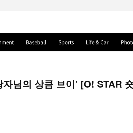
inment
Baseball
Sports
Life & Car
Phot
님의 상큼 브이’ [O! STAR 