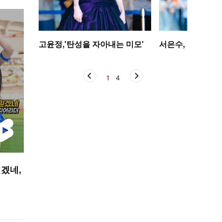
고윤정,'탄성을 자아내는 미모'
서은수, 사뿐사뿐
1
/
4
겠네,