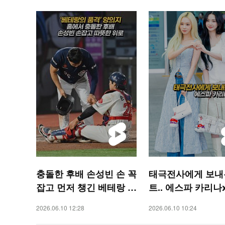
충돌한 후배 손성빈 손 꼭
태극전사에게 보내
잡고 먼저 챙긴 베테랑 양
트.. 에스파 카리나
의지의 품격 [O! SPORT
[O! STAR 숏폼]
2026.06.10 12:28
2026.06.10 10:24
S 숏폼]