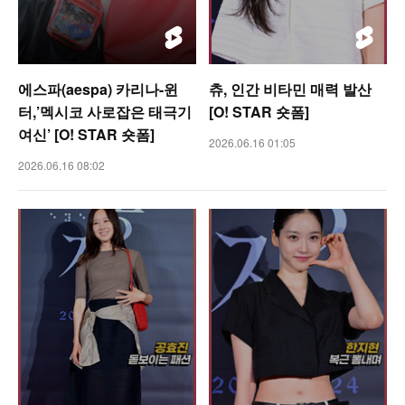
에스파(aespa) 카리나-윈
츄, 인간 비타민 매력 발산
터,’멕시코 사로잡은 태극기
[O! STAR 숏폼]
여신’ [O! STAR 숏폼]
2026.06.16 01:05
2026.06.16 08:02