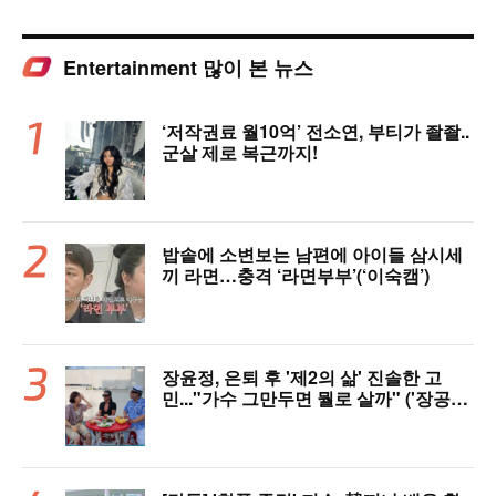
Entertainment 많이 본 뉴스
‘저작권료 월10억’ 전소연, 부티가 좔좔..
군살 제로 복근까지!
밥솥에 소변보는 남편에 아이들 삼시세
끼 라면…충격 ‘라면부부’(‘이숙캠’)
장윤정, 은퇴 후 '제2의 삶' 진솔한 고
민..."가수 그만두면 뭘로 살까" ('장공장
장윤정')