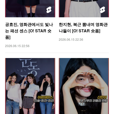
공효진, 영화관에서도 빛나
한지현, 복근 뽐내며 영화관
는 패션 센스 [O! STAR 숏
나들이 [O! STAR 숏폼]
폼]
2026.06.15 22:36
2026.06.15 22:56