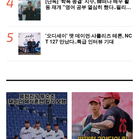
[단독] '학폭 종결' 지수, 韓떠나 배우 활
동 재개 "영어 공부 열심히 했다..필리핀
서 많이 배워"(인터뷰)
'오디세이' 맷 데이먼·샤를리즈 테론, NC
T 127 만났다..특급 인터뷰 기대