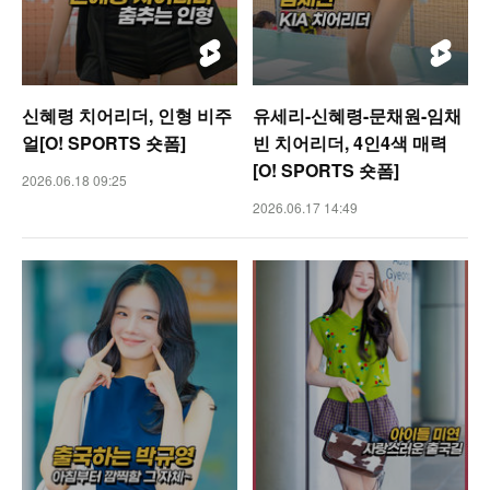
신혜령 치어리더, 인형 비주
유세리-신혜령-문채원-임채
얼[O! SPORTS 숏폼]
빈 치어리더, 4인4색 매력
[O! SPORTS 숏폼]
2026.06.18 09:25
2026.06.17 14:49