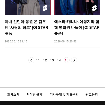
아내 신민아 응원 온 김우
에스파 카리나, 이영지와 함
빈,'사랑의 하트' [O! STAR
께 영화관 나들이 [O! STAR
숏폼]
숏폼]
2026.06.15 21:15
2026.06.15 20:52
11
12
13
14
15
회사소개
저작권 규약
기사구매 및 제휴문의
광고문의