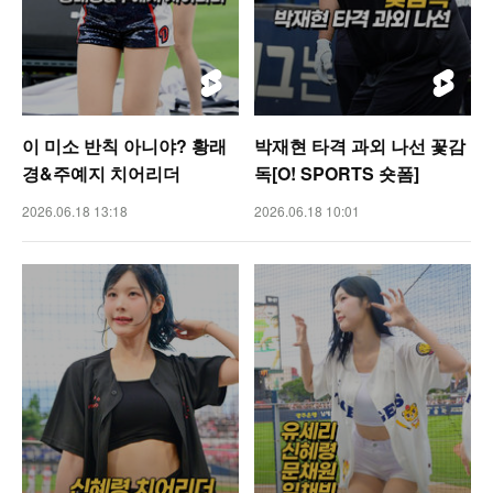
이 미소 반칙 아니야? 황래
박재현 타격 과외 나선 꽃감
경&주예지 치어리더
독[O! SPORTS 숏폼]
2026.06.18 13:18
2026.06.18 10:01