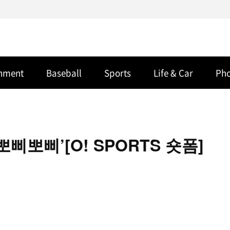
inment
Baseball
Sports
Life & Car
Ph
삐뽀삐’[O! SPORTS 숏폼]