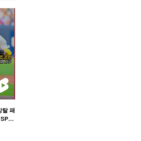
강탈 패
 SPO