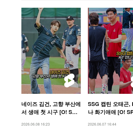
네이즈 김건, 고향 부산에
SSG 캡틴 오태곤, 
서 생애 첫 시구 [O! SPO
나 화기애애 [O! S
RTS 숏폼]
S 숏폼]
2026.06.08 16:23
2026.06.07 16:44