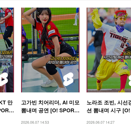
KT 만
고가빈 치어리더, AI 미모
노라조 조빈, 시선
PORT
뽐내며 공연 [O! SPORT
션 뽐내며 시구 [O!
S 숏폼]
RTS 숏폼]
2026.06.07 14:53
2026.06.07 14:27