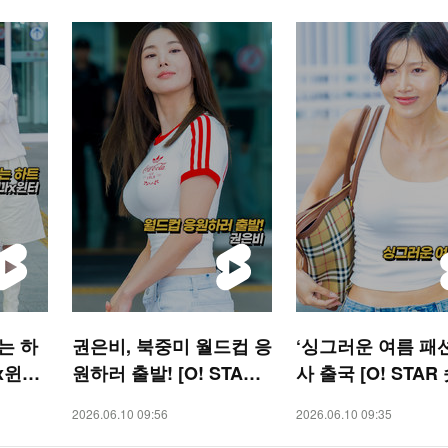
는 하
권은비, 북중미 월드컵 응
‘싱그러운 여름 패션
x윈터
원하러 출발! [O! STAR
사 출국 [O! STAR
숏폼]
2026.06.10 09:56
2026.06.10 09:35