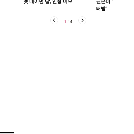
맷 데이먼 딸, 인형 미모
권은비 '야구장 더
터밤'
1
/
4