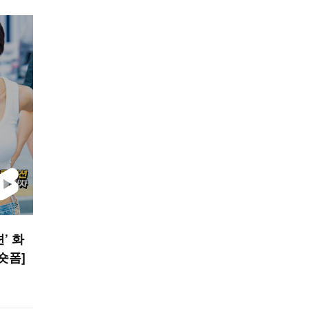
’ 화
 숏폼]