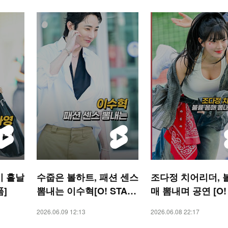
미 흩날
수줍은 볼하트, 패션 센스
조다정 치어리더, 
폼]
뽐내는 이수혁[O! STAR
매 뽐내며 공연 [O!
숏폼]
RTS 숏폼]
2026.06.09 12:13
2026.06.08 22:17