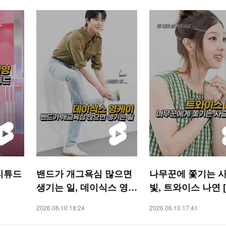
티튜드
밴드가 개그욕심 많으면
나무꾼에 쫓기는 사
생기는 일, 데이식스 영케
빛, 트와이스 나연 [
이 [O! STAR 숏폼]
AR 숏폼]
2026.06.10 18:24
2026.06.10 17:41