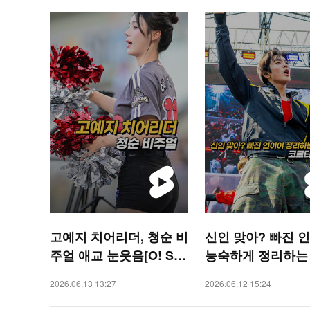
고예지 치어리더, 청순 비
신인 맞아? 빠진 
주얼 애교 눈웃음[O! SP
능숙하게 정리하는
ORTS 숏폼]
티스 건호 [O! STA
2026.06.13 13:27
2026.06.12 15:24
폼]