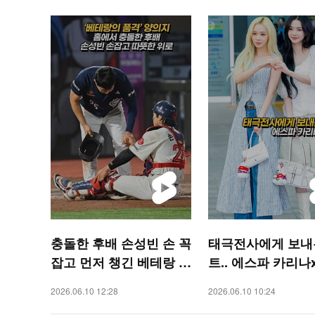
충돌한 후배 손성빈 손 꼭
태극전사에게 보내
잡고 먼저 챙긴 베테랑 양
트.. 에스파 카리나
의지의 품격 [O! SPORT
[O! STAR 숏폼]
2026.06.10 12:28
2026.06.10 10:24
S 숏폼]