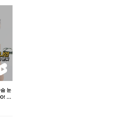
슴 눈
O! ST