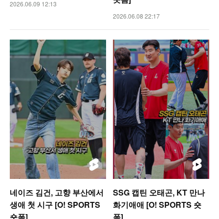
2026.06.09 12:13
2026.06.08 22:17
네이즈 김건, 고향 부산에서
SSG 캡틴 오태곤, KT 만나
생애 첫 시구 [O! SPORTS
화기애애 [O! SPORTS 숏
숏폼]
폼]