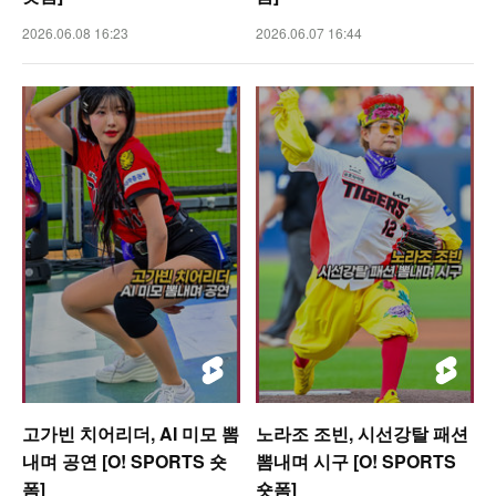
2026.06.08 16:23
2026.06.07 16:44
고가빈 치어리더, AI 미모 뽐
노라조 조빈, 시선강탈 패션
내며 공연 [O! SPORTS 숏
뽐내며 시구 [O! SPORTS
폼]
숏폼]