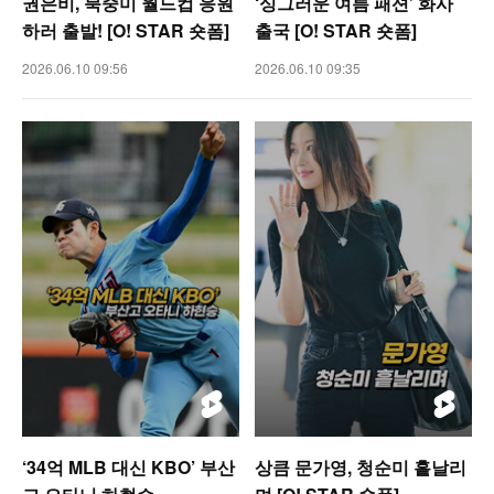
권은비, 북중미 월드컵 응원
‘싱그러운 여름 패션’ 화사
하러 출발! [O! STAR 숏폼]
출국 [O! STAR 숏폼]
2026.06.10 09:56
2026.06.10 09:35
‘34억 MLB 대신 KBO’ 부산
상큼 문가영, 청순미 흩날리