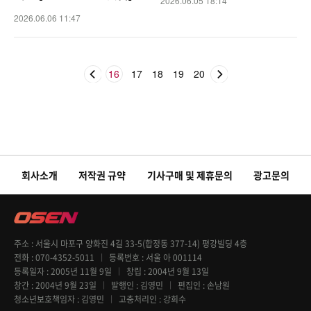
2026.06.05 18:14
2026.06.06 11:47
16
17
18
19
20
회사소개
저작권 규약
기사구매 및 제휴문의
광고문의
주소
서울시 마포구 양화진 4길 33-5(합정동 377-14) 평강빌딩 4층
전화
070-4352-5011
등록번호
서울 아 001114
등록일자
2005년 11월 9일
창립
2004년 9월 13일
창간
2004년 9월 23일
발행인
김영민
편집인
손남원
청소년보호책임자
김영민
고충처리인
강희수