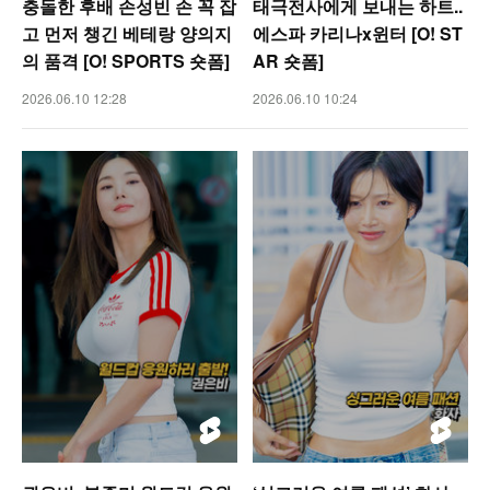
충돌한 후배 손성빈 손 꼭 잡
태극전사에게 보내는 하트..
고 먼저 챙긴 베테랑 양의지
에스파 카리나x윈터 [O! ST
의 품격 [O! SPORTS 숏폼]
AR 숏폼]
2026.06.10 12:28
2026.06.10 10:24