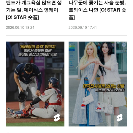
밴드가 개그욕심 많으면 생
나무꾼에 쫓기는 사슴 눈빛,
기는 일, 데이식스 영케이
트와이스 나연 [O! STAR 숏
[O! STAR 숏폼]
폼]
2026.06.10 18:24
2026.06.10 17:41