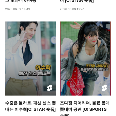
고 오타니 하현승
며 [O! STAR 숏폼]
2026.06.09 14:43
2026.06.09 12:41
수줍은 볼하트, 패션 센스 뽐
조다정 치어리더, 볼륨 몸매
내는 이수혁[O! STAR 숏폼]
뽐내며 공연 [O! SPORTS
숏폼]