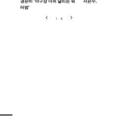
권은비 '야구장 더위 날리는 워
서은수, 사뿐사뿐
터밤'
1
/
4