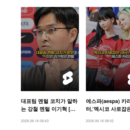
대표팀 멘털 코치가 말하
에스파(aespa) 카
는 강철 멘털 이기혁 [O!
터,’멕시코 사로잡
SPORTS]
기 여신’ [O! STAR
2026.06.16 08:43
2026.06.16 08:02