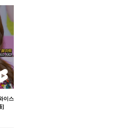
트와이스
폼]