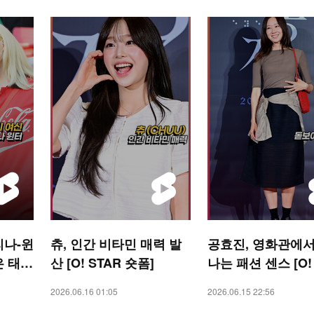
리나-윈
츄, 인간 비타민 매력 발
공효진, 영화관에서
은 태극
산 [O! STAR 숏폼]
나는 패션 센스 [O!
 숏폼]
R 숏폼]
2026.06.16 01:05
2026.06.15 22:56