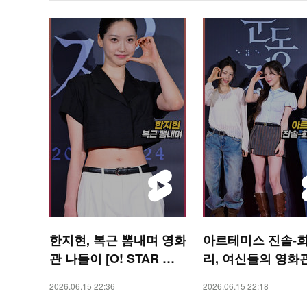
한지현, 복근 뽐내며 영화
아르테미스 진솔-희
관 나들이 [O! STAR 숏
리, 여신들의 영화
폼]
이 [O! STAR 숏폼]
2026.06.15 22:36
2026.06.15 22:18