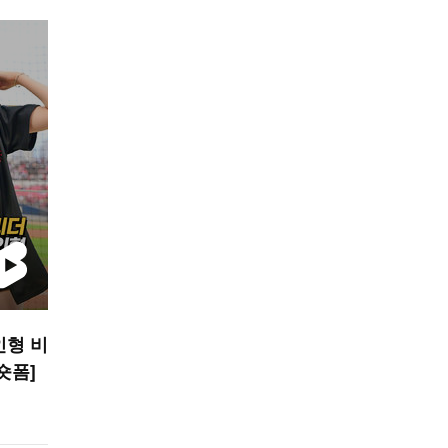
인형 비
 숏폼]