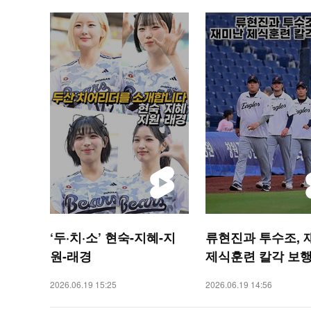
‘두·치·소’ 현숙-지혜-지
류현진과 투수조, 
원-래경
제식훈련 칼각 보행 
SPORTS 숏폼]
2026.06.19 15:25
2026.06.19 14:56