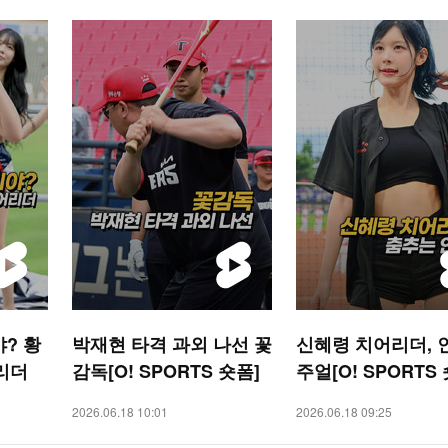
? 황
박재현 타격 과외 나선 꽃
신혜령 치어리더, 
리더
감독[O! SPORTS 숏폼]
주얼[O! SPORTS
2026.06.18 10:01
2026.06.18 09:25