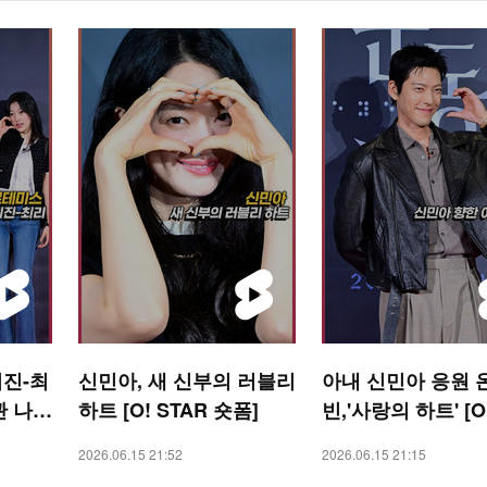
진-최
신민아, 새 신부의 러블리
아내 신민아 응원 
관 나들
하트 [O! STAR 숏폼]
빈,'사랑의 하트' [O
R 숏폼]
2026.06.15 21:52
2026.06.15 21:15