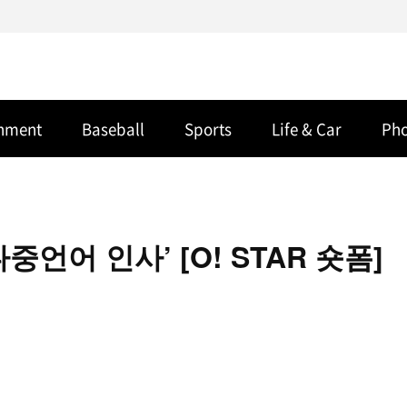
inment
Baseball
Sports
Life & Car
Ph
언어 인사’ [O! STAR 숏폼]