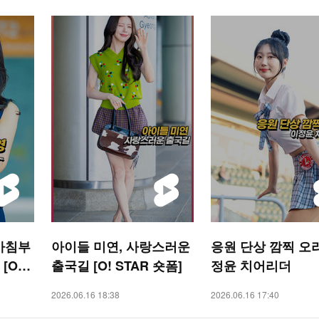
아침부
아이들 미연, 사랑스러운
응원 단상 깜찍 오리
[O! S
출국길 [O! STAR 숏폼]
정윤 치어리더
2026.06.16 18:38
2026.06.16 17:40