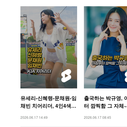
유세리-신혜령-문채원-임
출국하는 박규영, 
채빈 치어리더, 4인4색
터 깜찍함 그 자체~ 
매력[O! SPORTS 숏폼]
TAR 숏폼]
2026.06.17 14:49
2026.06.17 08:45