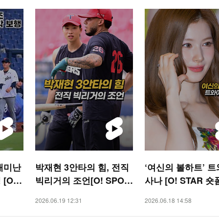
재미난
박재현 3안타의 힘, 전직
‘여신의 볼하트’ 
[O!
빅리거의 조언[O! SPOR
사나 [O! STAR 숏
TS 숏폼]
2026.06.19 12:31
2026.06.18 14:58