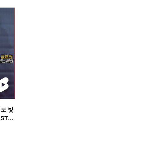
도 빛
 STA