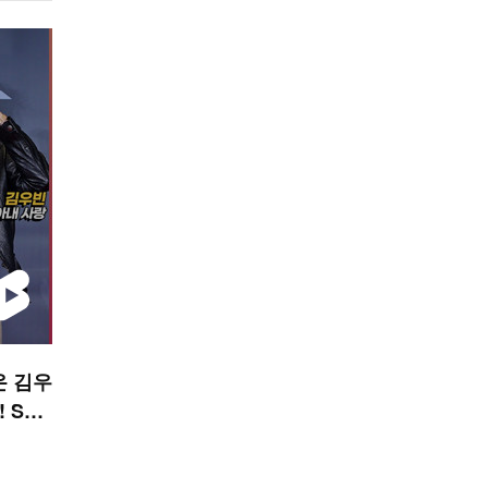
온 김우
! STA