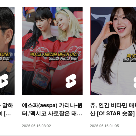
 말하
에스파(aespa) 카리나-윈
츄, 인간 비타민 매
[O!
터,’멕시코 사로잡은 태극
산 [O! STAR 숏폼]
기 여신’ [O! STAR 숏폼]
2026.06.16 08:02
2026.06.16 01:05