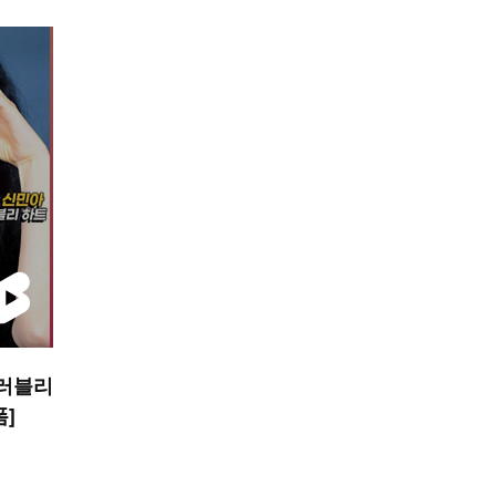
 러블리
폼]