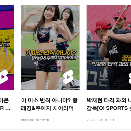
돌아온
이 미소 반칙 아니야? 황
박재현 타격 과외 
AR 숏
래경&주예지 치어리더
감독[O! SPORTS
2026.06.18 13:18
2026.06.18 10:01