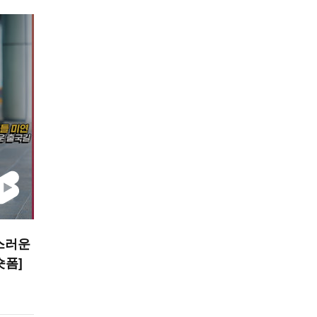
스러운
숏폼]