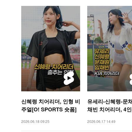
신혜령 치어리더, 인형 비
유세리-신혜령-문
주얼[O! SPORTS 숏폼]
채빈 치어리더, 4인
매력[O! SPORTS
2026.06.18 09:25
2026.06.17 14:49