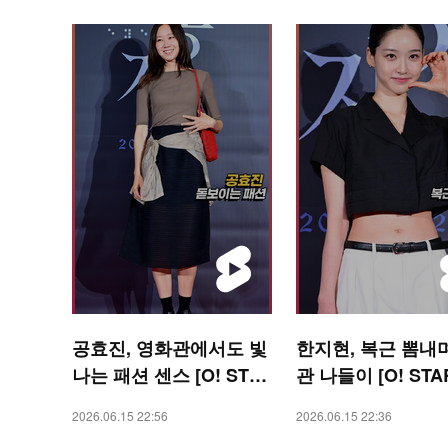
공효진, 영화관에서도 빛
한지현, 복근 뽐내
나는 패션 센스 [O! STA
관 나들이 [O! STA
R 숏폼]
폼]
2026.06.15 22:56
2026.06.15 22:36