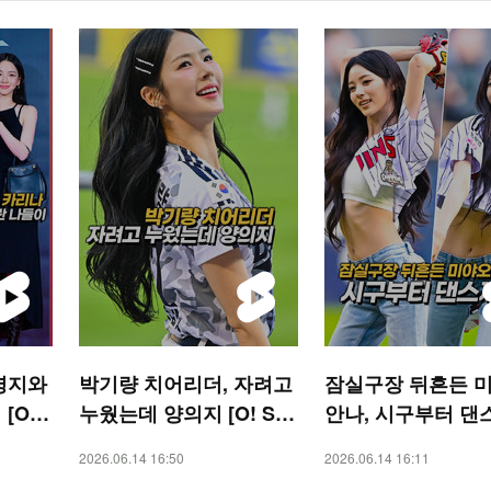
영지와
박기량 치어리더, 자려고
잠실구장 뒤흔든 
[O!
누웠는데 양의지 [O! SP
안나, 시구부터 댄
ORTS 숏폼]
[O! SPORTS 숏폼]
2026.06.14 16:50
2026.06.14 16:11