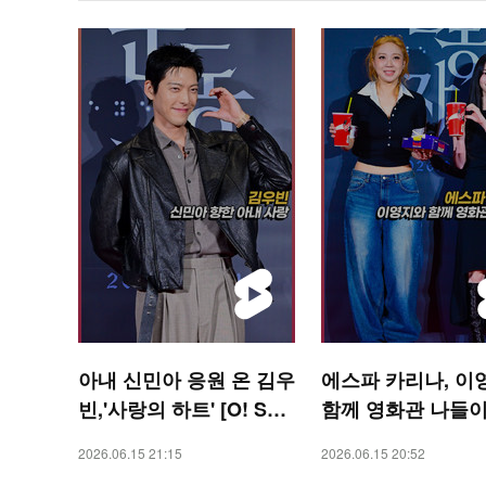
아내 신민아 응원 온 김우
에스파 카리나, 이
빈,'사랑의 하트' [O! STA
함께 영화관 나들이 
R 숏폼]
STAR 숏폼]
2026.06.15 21:15
2026.06.15 20:52