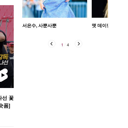
서은수, 사뿐사뿐
맷 데이먼 딸, 인
1
/
4
나선 꽃
 숏폼]