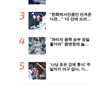
터 한 자리 낭비" 날선 비
판
"한화에서만큼만 던져준
다면…" 1G 만에 쓰러진
폰세, 토론토 기대는 식
지 않았다
"좌타자 몸쪽 승부 정말
좋더라" 왕옌청에 놀란
국민 유격수, 1차지명 좌
완 성장세에 대만족 "구
위 좋아지고 안정감 생겼
다" [오!쎈 대구]
'사상 초유 강제 휴식' 주
말까지 야구 없다, 기록
적 폭염에 전 경기 취소
결정…11일부터 오후 7
시 개시 [공식발표]