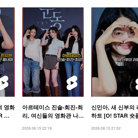
며 영화
아르테미스 진솔-희진-최
신민아, 새 신부의
R 숏
리, 여신들의 영화관 나들
하트 [O! STAR 숏
이 [O! STAR 숏폼]
2026.06.15 22:18
2026.06.15 21:52