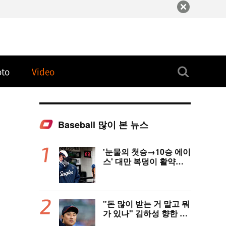
oto
Video
Baseball 많이 본 뉴스
'눈물의 첫승→10승 에이
스' 대만 복덩이 활약에
고국도 열광…"KBO 새
역사 썼다"
"돈 많이 받는 거 말고 뭐
가 있나" 김하성 향한 현
지 매체 직격탄…"로스