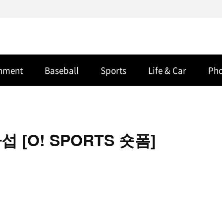
inment
Baseball
Sports
Life & Car
Ph
[O! SPORTS 숏폼]