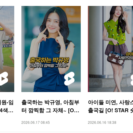
채원-임
출국하는 박규영, 아침부
아이들 미연, 사랑
4색
터 깜찍함 그 자체~ [O! S
출국길 [O! STAR 
 숏폼]
TAR 숏폼]
2026.06.17 08:45
2026.06.16 18:38