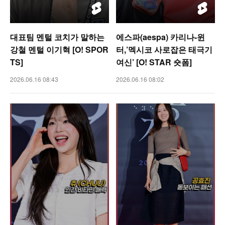
대표팀 멘털 코치가 말하는
에스파(aespa) 카리나-윈
강철 멘털 이기혁 [O! SPOR
터,’멕시코 사로잡은 태극기
TS]
여신’ [O! STAR 숏폼]
2026.06.16 08:43
2026.06.16 08:02