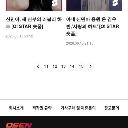
신민아, 새 신부의 러블리 하
아내 신민아 응원 온 김우
트 [O! STAR 숏폼]
빈,'사랑의 하트' [O! STAR
숏폼]
2026.06.15 21:52
2026.06.15 21:15
11
12
13
14
15
회사소개
저작권 규약
기사구매 및 제휴문의
광고문의