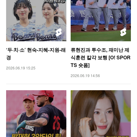
‘두·치·소’ 현숙-지혜-지원-래
류현진과 투수조, 재미난 제
경
식훈련 칼각 보행 [O! SPOR
TS 숏폼]
2026.06.19 15:25
2026.06.19 14:56