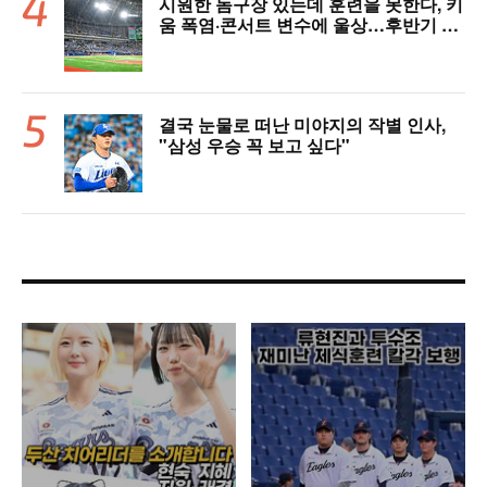
시원한 돔구장 있는데 훈련을 못한다, 키
움 폭염·콘서트 변수에 울상…후반기 상
승세 이어갈 수 있을까
결국 눈물로 떠난 미야지의 작별 인사,
"삼성 우승 꼭 보고 싶다"