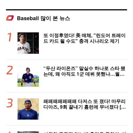
Baseball 많이 본 뉴스
또 이정후였다! 美 매체, "린도어 트레이
드 카드 될 수도" 충격 시나리오 제기
“두산 라이온즈” 말실수 하나로 스타 됐
는데, 왜 아직도 1군 데뷔 못했나…월간
MVP 쾌거→폭염 비밀병기 될까
패패패패패패패 다저스 또 졌다! 마무리
디아즈, 9회 끝내기 홈런에 무너졌다 [L
AD 리뷰]