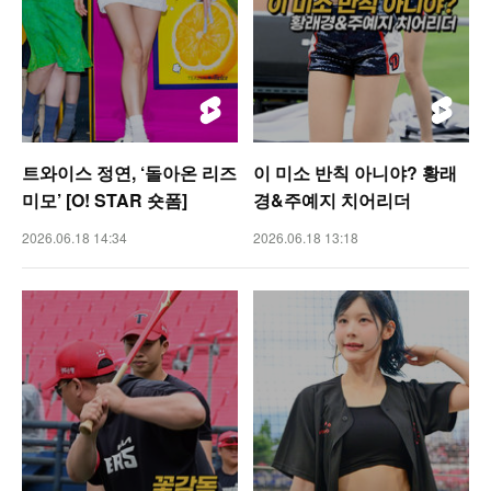
트와이스 정연, ‘돌아온 리즈
이 미소 반칙 아니야? 황래
미모’ [O! STAR 숏폼]
경&주예지 치어리더
2026.06.18 14:34
2026.06.18 13:18