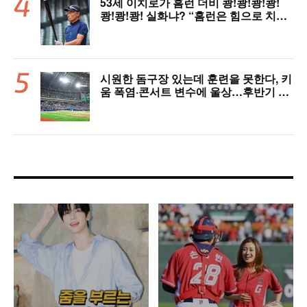
53세 이치로가 홈런 더비 쾅!쾅!쾅!쾅!
쾅!쾅!쾅! 실화냐? “홈런은 힘으로 치는
게 아니다”
시원한 돔구장 있는데 훈련을 못한다, 키
움 폭염·콘서트 변수에 울상…후반기 상
승세 이어갈 수 있을까