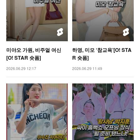
미야오 가원, 비주얼 여신
하영, 미모 ‘참교육’[O! STA
[O! STAR 숏폼]
R 숏폼]
2026.06.29 12:17
2026.06.29 11:49