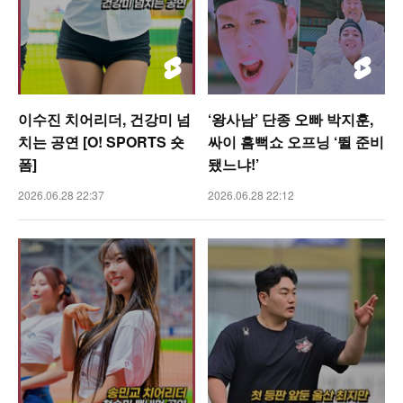
이수진 치어리더, 건강미 넘
‘왕사남’ 단종 오빠 박지훈,
치는 공연 [O! SPORTS 숏
싸이 흠뻑쇼 오프닝 ‘뛸 준비
폼]
됐느냐!’
2026.06.28 22:37
2026.06.28 22:12