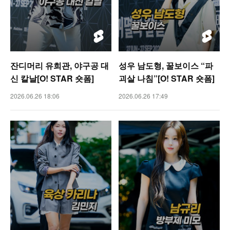
잔디머리 유희관, 야구공 대
성우 남도형, 꿀보이스 “파
신 칼날[O! STAR 숏폼]
괴살 나침”[O! STAR 숏폼]
2026.06.26 18:06
2026.06.26 17:49