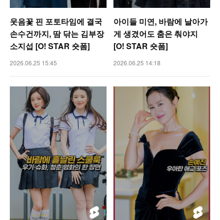
웃음꽃 핀 포토타임에 결국
아이들 미연, 바람에 날아가
손수건까지, 땀 닦는 김부장
게 생겼어도 춤은 춰야지
소지섭 [O! STAR 숏폼]
[O! STAR 숏폼]
2026.06.25 15:45
2026.06.25 14:18