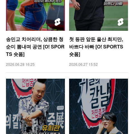
송민교 치어리더, 상큼한 청
첫 등판 앞둔 울산 최지만,
순미 뽐내며 공연 [O! SPOR
바쁘다 바빠 [O! SPORTS
TS 숏폼]
숏폼]
2026.06.28 16:25
2026.06.27 15:52