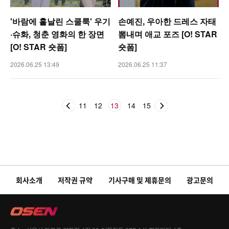
'바람에 흩날린 스쿨룩' 우기
손예진, 우아한 드레스 자태
·슈화, 청춘 영화의 한 장면
뽐내며 애교 포즈 [O! STAR
[O! STAR 숏폼]
숏폼]
2026.06.25 13:49
2026.06.25 11:37
11
12
13
14
15
회사소개
저작권 규약
기사구매 및 제휴문의
광고문의