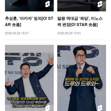
추성훈, ‘아카자’ 빙의[O! ST
말왕 역대급 ‘꽈당’, 이노스
AR 숏폼]
케 변장[O! STAR 숏폼]
2026.06.26 16:57
2026.06.26 15:31