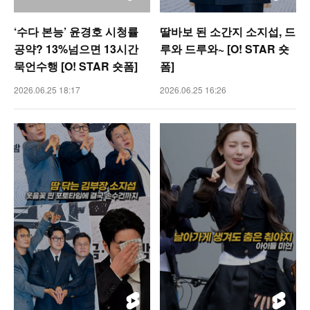
‘수다 본능’ 윤경호 시청률
딸바보 된 소간지 소지섭, 드
공약? 13%넘으면 13시간
루와 드루와~ [O! STAR 숏
묵언수행 [O! STAR 숏폼]
폼]
2026.06.25 18:17
2026.06.25 16:26