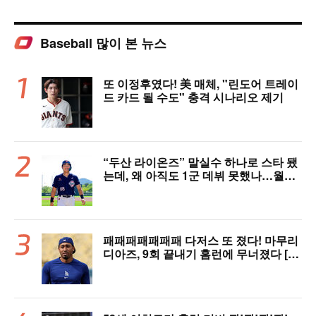
Baseball 많이 본 뉴스
또 이정후였다! 美 매체, "린도어 트레이
드 카드 될 수도" 충격 시나리오 제기
“두산 라이온즈” 말실수 하나로 스타 됐
는데, 왜 아직도 1군 데뷔 못했나…월간
MVP 쾌거→폭염 비밀병기 될까
패패패패패패패 다저스 또 졌다! 마무리
디아즈, 9회 끝내기 홈런에 무너졌다 [L
AD 리뷰]