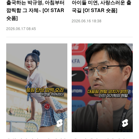
출국하는 박규영, 아침부터
아이들 미연, 사랑스러운 출
깜찍함 그 자체~ [O! STAR
국길 [O! STAR 숏폼]
숏폼]
2026.06.16 18:38
2026.06.17 08:45