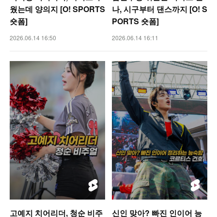
웠는데 양의지 [O! SPORTS
나, 시구부터 댄스까지 [O! S
숏폼]
PORTS 숏폼]
2026.06.14 16:50
2026.06.14 16:11
고예지 치어리더, 청순 비주
신인 맞아? 빠진 인이어 능