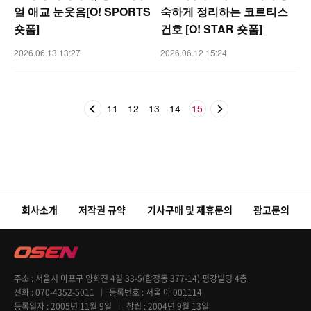
얼 애교 눈웃음[O! SPORTS
숙하게 정리하는 코르티스
숏폼]
건호 [O! STAR 숏폼]
2026.06.13 13:27
2026.06.12 15:24
11
12
13
14
15
회사소개
저작권 규약
기사구매 및 제휴문의
광고문의
주소
서울시 마포구 양화진 4길 33-5(합정동 377-14) 평강빌딩 4층
전화
070-4352-5011
등록번호
서울 아 001114
등록일자
2005년 11월 9일
창립
2004년 9월 13일