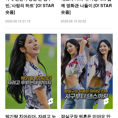
빈,'사랑의 하트' [O! STAR
께 영화관 나들이 [O! STAR
숏폼]
숏폼]
2026.06.15 21:15
2026.06.15 20:52
박기량 치어리더, 자려고 누
잠실구장 뒤흔든 미야오 안