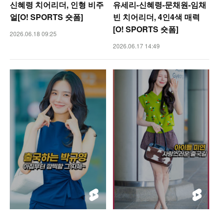
신혜령 치어리더, 인형 비주
유세리-신혜령-문채원-임채
얼[O! SPORTS 숏폼]
빈 치어리더, 4인4색 매력
[O! SPORTS 숏폼]
2026.06.18 09:25
2026.06.17 14:49