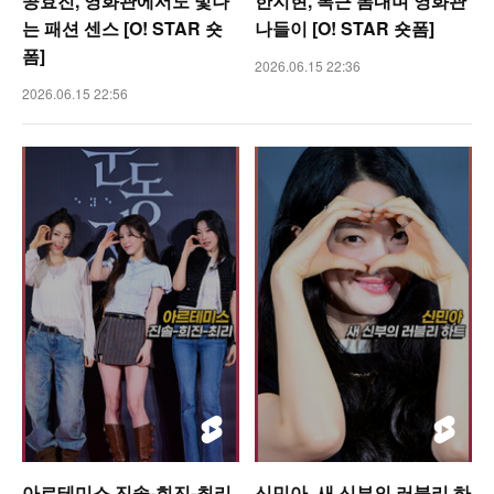
공효진, 영화관에서도 빛나
한지현, 복근 뽐내며 영화관
는 패션 센스 [O! STAR 숏
나들이 [O! STAR 숏폼]
폼]
2026.06.15 22:36
2026.06.15 22:56
아르테미스 진솔-희진-최리,
신민아, 새 신부의 러블리 하