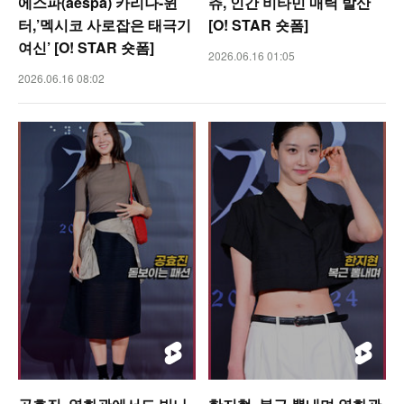
에스파(aespa) 카리나-윈
츄, 인간 비타민 매력 발산
터,’멕시코 사로잡은 태극기
[O! STAR 숏폼]
여신’ [O! STAR 숏폼]
2026.06.16 01:05
2026.06.16 08:02