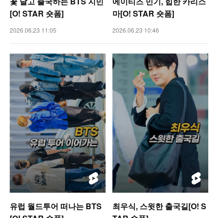
꽃 달고 출국하는 BTS 지민
에이티즈 민기, 힙한 카리스
[O! STAR 숏폼]
마[O! STAR 숏폼]
2026.06.23 11:05
2026.06.23 10:46
유럽 월드투어 떠나는 BTS
최우식, 스윗한 출국길[O! S