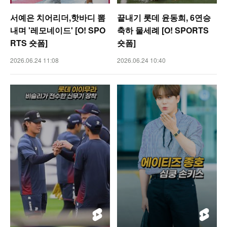
서예은 치어리더,핫바디 뽐
끝내기 롯데 윤동희, 6연승
내며 '레모네이드' [O! SPO
축하 물세례 [O! SPORTS
RTS 숏폼]
숏폼]
2026.06.24 11:08
2026.06.24 10:40