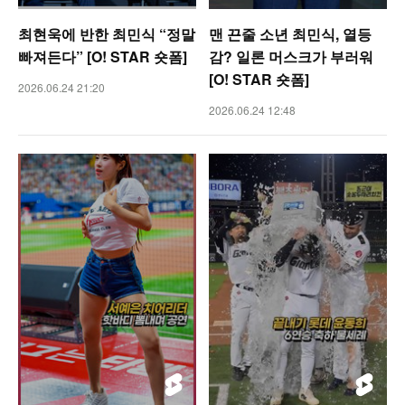
최현욱에 반한 최민식 “정말
맨 끈줄 소년 최민식, 열등
빠져든다” [O! STAR 숏폼]
감? 일론 머스크가 부러워
[O! STAR 숏폼]
2026.06.24 21:20
2026.06.24 12:48