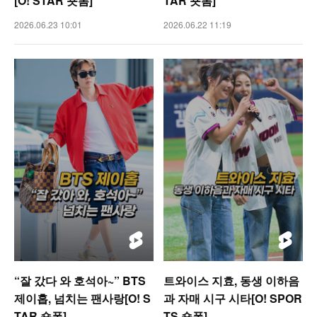
[O! STAR 숏폼]
TAR 숏폼]
2026.06.23 10:01
2026.06.22 11:19
“잘 갔다 와 호석아~” BTS
트와이스 지효, 동생 이하음
제이홉, 넘치는 팬사랑[O! S
과 자매 시구 시타[O! SPOR
TAR 숏폼]
TS 숏폼]