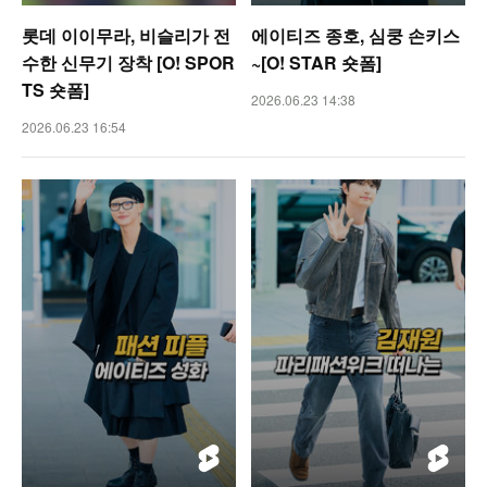
롯데 이이무라, 비슬리가 전
에이티즈 종호, 심쿵 손키스
수한 신무기 장착 [O! SPOR
~[O! STAR 숏폼]
TS 숏폼]
2026.06.23 14:38
2026.06.23 16:54