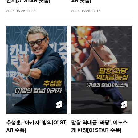
민지[O! STAR 숏폼]
AR 숏폼]
2026.06.26 17:33
2026.06.26 17:16
추성훈, ‘아카자’ 빙의[O! ST
말왕 역대급 ‘꽈당’, 이노스
AR 숏폼]
케 변장[O! STAR 숏폼]