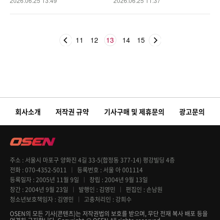
2026.06.25 13:49
2026.06.25 11:37
11
12
13
14
15
회사소개
저작권 규약
기사구매 및 제휴문의
광고문의
주소
서울시 마포구 양화진 4길 33-5(합정동 377-14) 평강빌딩 4층
전화
070-4352-5011
등록번호
서울 아 001114
등록일자
2005년 11월 9일
창립
2004년 9월 13일
창간
2004년 9월 23일
발행인
김영민
편집인
손남원
청소년보호책임자
김영민
고충처리인
강희수
OSEN의 모든 기사(콘텐츠)는 저작권법의 보호를 받으며, 무단 전재 복사 배포 등을