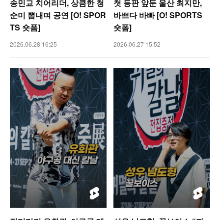
송민교 치어리더, 상큼한 청
첫 등판 앞둔 울산 최지만,
순미 뽐내며 공연 [O! SPOR
바쁘다 바빠 [O! SPORTS
TS 숏폼]
숏폼]
2026.06.28 16:25
2026.06.27 15:52