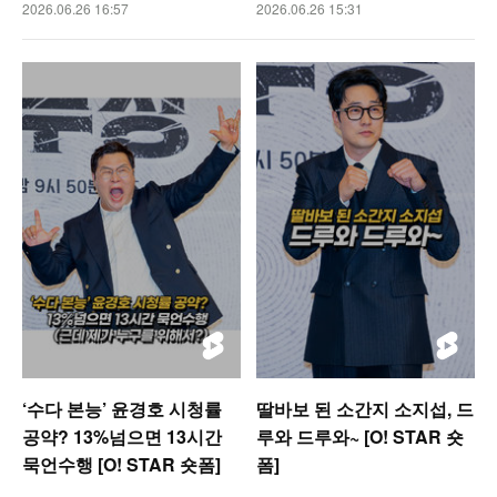
2026.06.26 16:57
2026.06.26 15:31
‘수다 본능’ 윤경호 시청률
딸바보 된 소간지 소지섭, 드
공약? 13%넘으면 13시간
루와 드루와~ [O! STAR 숏
묵언수행 [O! STAR 숏폼]
폼]