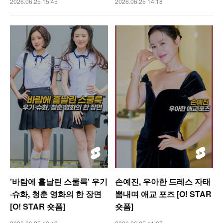
2026.06.25 15:45
2026.06.25 14:18
'바람에 흩날린 스쿨룩' 우기
손예진, 우아한 드레스 자태
·슈화, 청춘 영화의 한 장면
뽐내며 애교 포즈 [O! STAR
[O! STAR 숏폼]
숏폼]