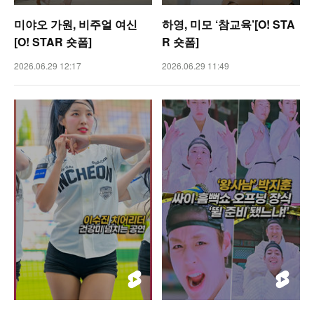
미야오 가원, 비주얼 여신
하영, 미모 ‘참교육’[O! STA
[O! STAR 숏폼]
R 숏폼]
2026.06.29 12:17
2026.06.29 11:49