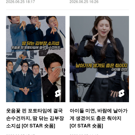
2026.06.25 18:17
2026.06.25 16:26
웃음꽃 핀 포토타임에 결국
아이들 미연, 바람에 날아가
손수건까지, 땀 닦는 김부장
게 생겼어도 춤은 춰야지
소지섭 [O! STAR 숏폼]
[O! STAR 숏폼]