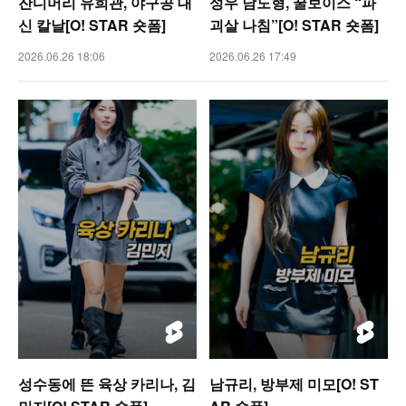
잔디머리 유희관, 야구공 대
성우 남도형, 꿀보이스 “파
신 칼날[O! STAR 숏폼]
괴살 나침”[O! STAR 숏폼]
2026.06.26 18:06
2026.06.26 17:49
성수동에 뜬 육상 카리나, 김
남규리, 방부제 미모[O! ST