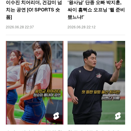
이수진 치어리더, 건강미 넘
‘왕사남’ 단종 오빠 박지훈,
치는 공연 [O! SPORTS 숏
싸이 흠뻑쇼 오프닝 ‘뛸 준비
폼]
됐느냐!’
2026.06.28 22:37
2026.06.28 22:12