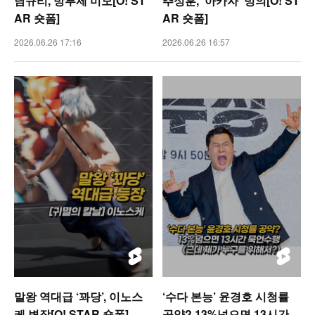
남규리, 방부제 미모[O! ST
추성훈, ‘아카자’ 빙의[O! ST
AR 숏폼]
AR 숏폼]
2026.06.26 17:16
2026.06.26 16:57
말왕 역대급 ‘꽈당’, 이노스
‘수다 본능’ 윤경호 시청률
케 변장[O! STAR 숏폼]
공약? 13%넘으면 13시간