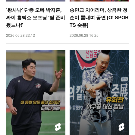
‘왕사남’ 단종 오빠 박지훈,
송민교 치어리더, 상큼한 청
싸이 흠뻑쇼 오프닝 ‘뛸 준비
순미 뽐내며 공연 [O! SPOR
됐느냐!’
TS 숏폼]
2026.06.28 22:12
2026.06.28 16:25