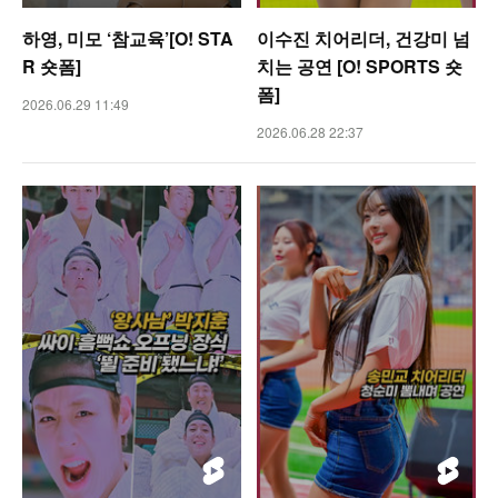
하영, 미모 ‘참교육’[O! STA
이수진 치어리더, 건강미 넘
R 숏폼]
치는 공연 [O! SPORTS 숏
폼]
2026.06.29 11:49
2026.06.28 22:37