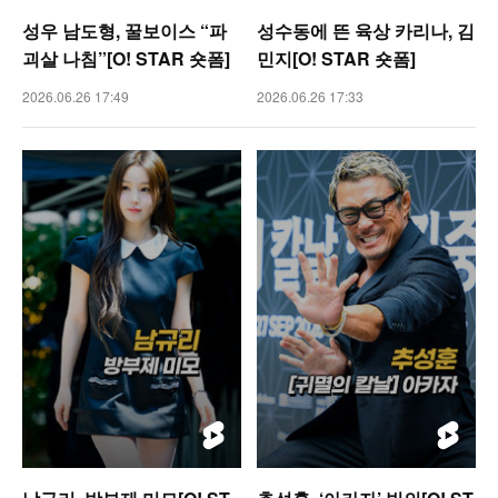
성우 남도형, 꿀보이스 “파
성수동에 뜬 육상 카리나, 김
괴살 나침”[O! STAR 숏폼]
민지[O! STAR 숏폼]
2026.06.26 17:49
2026.06.26 17:33