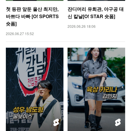
첫 등판 앞둔 울산 최지만,
잔디머리 유희관, 야구공 대
바쁘다 바빠 [O! SPORTS
신 칼날[O! STAR 숏폼]
숏폼]
2026.06.26 18:06
2026.06.27 15:52