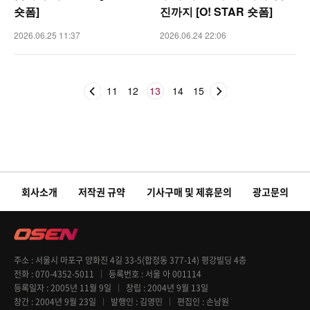
숏폼]
진까지 [O! STAR 숏폼]
2026.06.25 11:37
2026.06.24 22:06
11
12
13
14
15
회사소개
저작권 규약
기사구매 및 제휴문의
광고문의
주소
서울시 마포구 양화진 4길 33-5(합정동 377-14) 평강빌딩 4층
전화
070-4352-5011
등록번호
서울 아 001114
등록일자
2005년 11월 9일
창립
2004년 9월 13일
창간
2004년 9월 23일
발행인
김영민
편집인
손남원