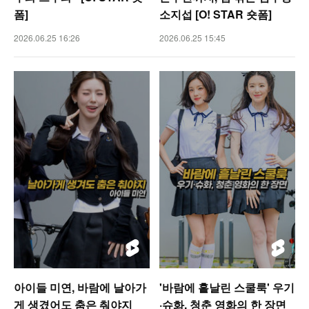
폼]
소지섭 [O! STAR 숏폼]
2026.06.25 16:26
2026.06.25 15:45
아이들 미연, 바람에 날아가
'바람에 흩날린 스쿨룩' 우기
게 생겼어도 춤은 춰야지
·슈화, 청춘 영화의 한 장면