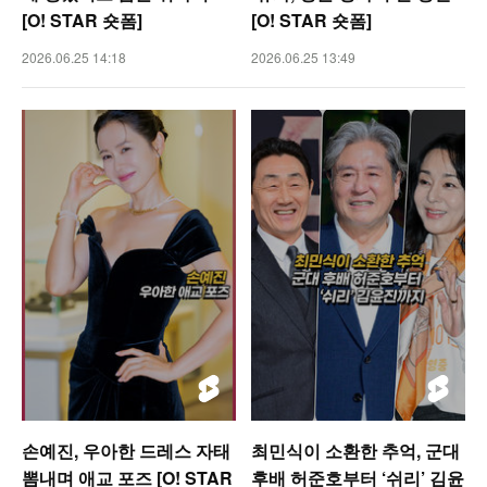
[O! STAR 숏폼]
[O! STAR 숏폼]
2026.06.25 14:18
2026.06.25 13:49
손예진, 우아한 드레스 자태
최민식이 소환한 추억, 군대
뽐내며 애교 포즈 [O! STAR
후배 허준호부터 ‘쉬리’ 김윤