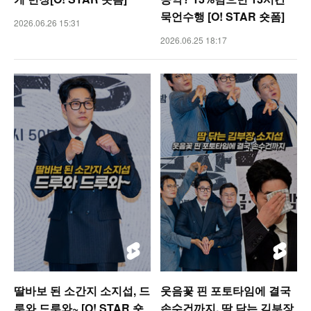
묵언수행 [O! STAR 숏폼]
2026.06.26 15:31
2026.06.25 18:17
딸바보 된 소간지 소지섭, 드
웃음꽃 핀 포토타임에 결국
루와 드루와~ [O! STAR 숏
손수건까지, 땀 닦는 김부장