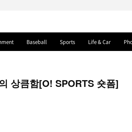
inment
Baseball
Sports
Life & Car
Ph
 상큼함[O! SPORTS 숏폼]