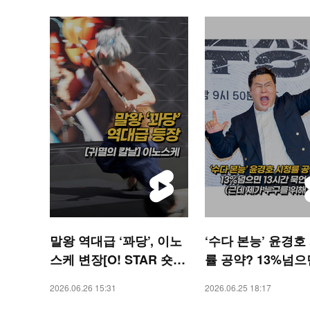
말왕 역대급 ‘꽈당’, 이노
‘수다 본능’ 윤경호
스케 변장[O! STAR 숏
률 공약? 13%넘으면
폼]
시간 묵언수행 [O! 
2026.06.26 15:31
2026.06.25 18:17
숏폼]