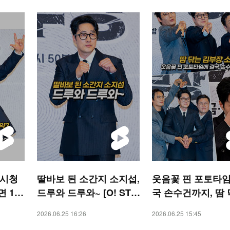
 시청
딸바보 된 소간지 소지섭,
웃음꽃 핀 포토타임
 13
드루와 드루와~ [O! STA
국 손수건까지, 땀
STAR
R 숏폼]
김부장 소지섭 [O! 
2026.06.25 16:26
2026.06.25 15:45
숏폼]