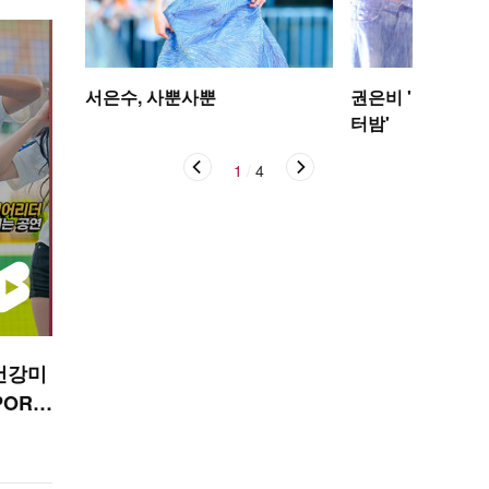
서은수, 사뿐사뿐
권은비 '야구장 더
터밤'
1
/
4
건강미
PORT