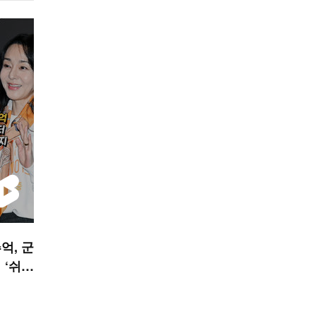
억, 군
 ‘쉬
 STA