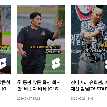
상큼한
첫 등판 앞둔 울산 최지
잔디머리 유희관, 
[O!
만, 바쁘다 바빠 [O! SPO
대신 칼날[O! STA
RTS 숏폼]
폼]
2026.06.27 15:52
2026.06.26 18:06