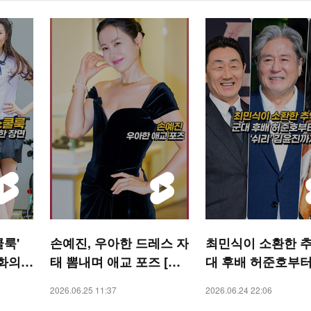
쿨룩'
손예진, 우아한 드레스 자
최민식이 소환한 추
영화의
태 뽐내며 애교 포즈 [O!
대 후배 허준호부터
숏폼]
STAR 숏폼]
리’ 김윤진까지 [O!
2026.06.25 11:37
2026.06.24 22:06
R 숏폼]