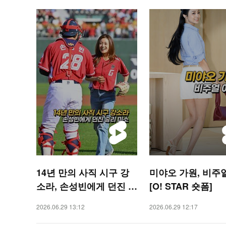
14년 만의 사직 시구 강
미야오 가원, 비주
소라, 손성빈에게 던진 승
[O! STAR 숏폼]
리 미소 [O! SPORTS 숏
2026.06.29 13:12
2026.06.29 12:17
폼]