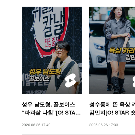
성우 남도형, 꿀보이스
성수동에 뜬 육상 
“파괴살 나침”[O! STAR
김민지[O! STAR 
숏폼]
2026.06.26 17:49
2026.06.26 17:33