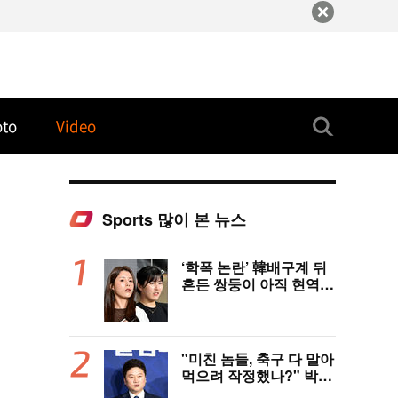
oto
Video
Sports 많이 본 뉴스
‘학폭 논란’ 韓배구계 뒤
흔든 쌍둥이 아직 현역이
다! 나란히 아제르바이잔
행→5년 만에 한솥밥 확
정
"미친 놈들, 축구 다 말아
먹으려 작정했나?" 박문
성 충격받았다...협회 '심