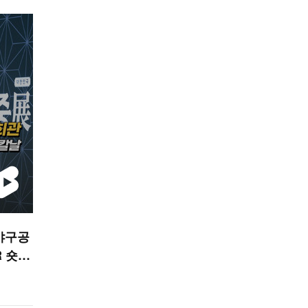
야구공
R 숏