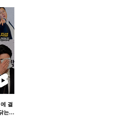
에 결
 닦는
STAR