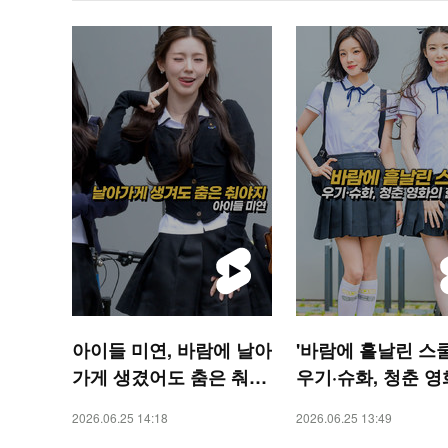
아이들 미연, 바람에 날아
'바람에 흩날린 스
가게 생겼어도 춤은 춰야
우기·슈화, 청춘 
지 [O! STAR 숏폼]
한 장면[O! STAR 
2026.06.25 14:18
2026.06.25 13:49