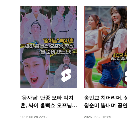
‘왕사남’ 단종 오빠 박지
송민교 치어리더, 
훈, 싸이 흠뻑쇼 오프닝
청순미 뽐내며 공연 
‘뛸 준비 됐느냐!’
SPORTS 숏폼]
2026.06.28 22:12
2026.06.28 16:25