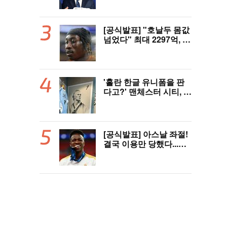
판 성접대' 논란에 분노
"국제적 망신, 국제 문제
될 수도"
[공식발표] "호날두 몸값
넘었다" 최대 2297억, 초
대형 이적! 레알 마드리
드, 21살 디오망데 품었
다..."구단 역사상 가장
비싼 영입"
'홀란 한글 유니폼을 판
다고?' 맨체스터 시티, 팝
업스토어 9일까지 성수
동에서 연다
[공식발표] 아스날 좌절!
결국 이용만 당했다...비
니시우스, '연봉 394
억'에 레알 마드리드 극
적 잔류 "2032년까지 재
계약 서명"