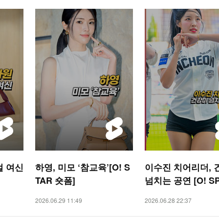
얼 여신
하영, 미모 ‘참교육’[O! S
이수진 치어리더, 
TAR 숏폼]
넘치는 공연 [O! S
S 숏폼]
2026.06.29 11:49
2026.06.28 22:37