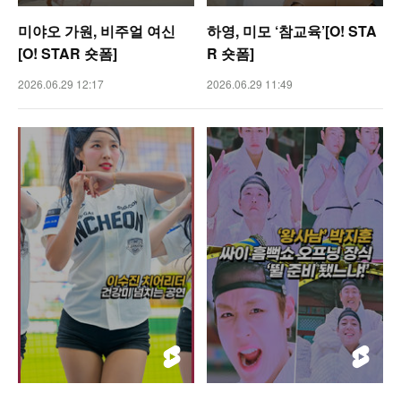
미야오 가원, 비주얼 여신
하영, 미모 ‘참교육’[O! STA
[O! STAR 숏폼]
R 숏폼]
2026.06.29 12:17
2026.06.29 11:49