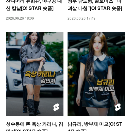
잔디머리 유희관, 야구공 대
성우 남도형, 꿀보이스 “파
신 칼날[O! STAR 숏폼]
괴살 나침”[O! STAR 숏폼]
2026.06.26 18:06
2026.06.26 17:49
성수동에 뜬 육상 카리나, 김
남규리, 방부제 미모[O! ST