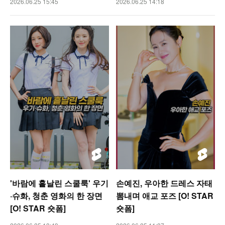
2026.06.25 15:45
2026.06.25 14:18
'바람에 흩날린 스쿨룩' 우기
손예진, 우아한 드레스 자태
·슈화, 청춘 영화의 한 장면
뽐내며 애교 포즈 [O! STAR
[O! STAR 숏폼]
숏폼]