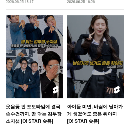
2026.06.25 18:17
2026.06.25 16:26
웃음꽃 핀 포토타임에 결국
아이들 미연, 바람에 날아가
손수건까지, 땀 닦는 김부장
게 생겼어도 춤은 춰야지
소지섭 [O! STAR 숏폼]
[O! STAR 숏폼]