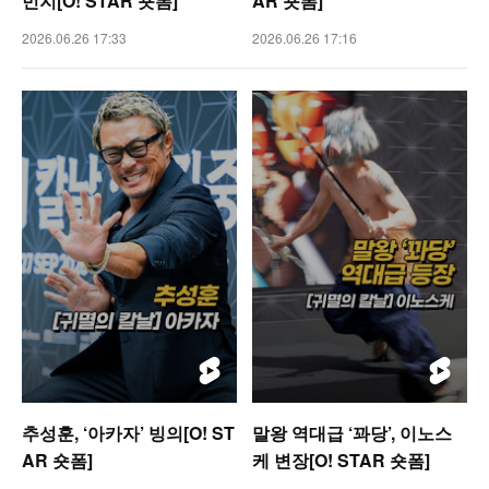
민지[O! STAR 숏폼]
AR 숏폼]
2026.06.26 17:33
2026.06.26 17:16
추성훈, ‘아카자’ 빙의[O! ST
말왕 역대급 ‘꽈당’, 이노스
AR 숏폼]
케 변장[O! STAR 숏폼]