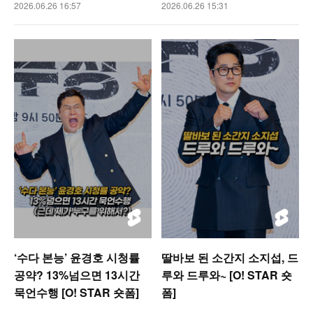
2026.06.26 16:57
2026.06.26 15:31
‘수다 본능’ 윤경호 시청률
딸바보 된 소간지 소지섭, 드
공약? 13%넘으면 13시간
루와 드루와~ [O! STAR 숏
묵언수행 [O! STAR 숏폼]
폼]