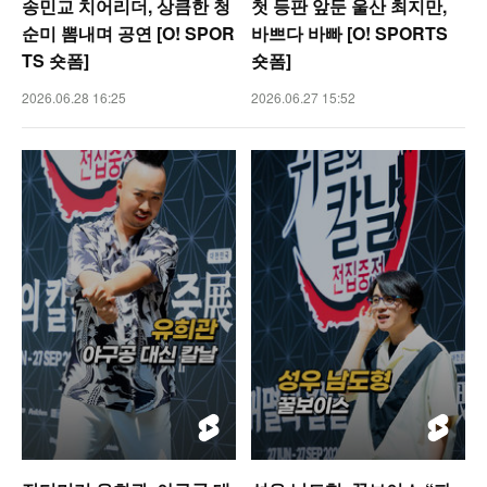
송민교 치어리더, 상큼한 청
첫 등판 앞둔 울산 최지만,
순미 뽐내며 공연 [O! SPOR
바쁘다 바빠 [O! SPORTS
TS 숏폼]
숏폼]
2026.06.28 16:25
2026.06.27 15:52