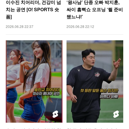
이수진 치어리더, 건강미 넘
‘왕사남’ 단종 오빠 박지훈,
치는 공연 [O! SPORTS 숏
싸이 흠뻑쇼 오프닝 ‘뛸 준비
폼]
됐느냐!’
2026.06.28 22:37
2026.06.28 22:12