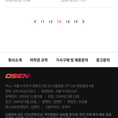
2026.06.25 13:49
2026.06.25 11:37
11
12
13
14
15
회사소개
저작권 규약
기사구매 및 제휴문의
광고문의
주소
서울시 마포구 양화진 4길 33-5(합정동 377-14) 평강빌딩 4층
전화
070-4352-5011
등록번호
서울 아 001114
등록일자
2005년 11월 9일
창립
2004년 9월 13일
창간
2004년 9월 23일
발행인
김영민
편집인
손남원
청소년보호책임자
김영민
고충처리인
강희수
OSEN의 모든 기사(콘텐츠)는 저작권법의 보호를 받으며, 무단 전재 복사 배포 등을