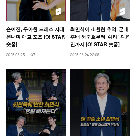
손예진, 우아한 드레스 자태
최민식이 소환한 추억, 군대
뽐내며 애교 포즈 [O! STAR
후배 허준호부터 ‘쉬리’ 김윤
숏폼]
진까지 [O! STAR 숏폼]
2026.06.25 11:37
2026.06.24 22:06