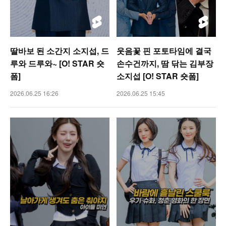
딸바보 된 소간지 소지섭, 드
웃음꽃 핀 포토타임에 결국
루와 드루와~ [O! STAR 숏
손수건까지, 땀 닦는 김부장
폼]
소지섭 [O! STAR 숏폼]
2026.06.25 16:26
2026.06.25 15:45