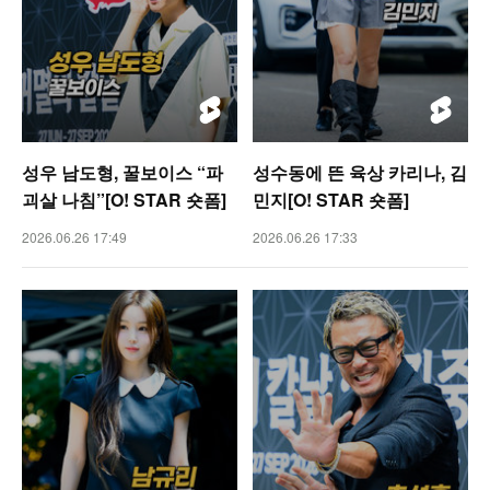
성우 남도형, 꿀보이스 “파
성수동에 뜬 육상 카리나, 김
괴살 나침”[O! STAR 숏폼]
민지[O! STAR 숏폼]
2026.06.26 17:49
2026.06.26 17:33