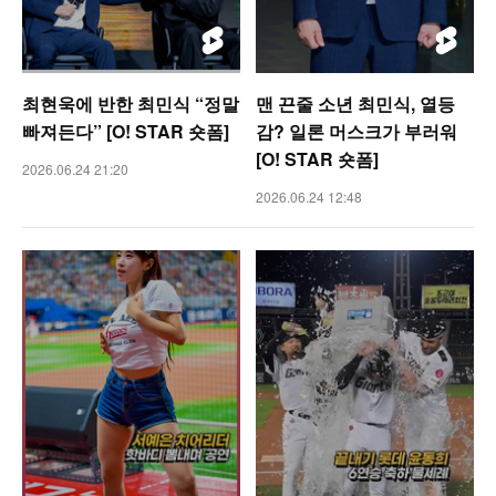
최현욱에 반한 최민식 “정말
맨 끈줄 소년 최민식, 열등
빠져든다” [O! STAR 숏폼]
감? 일론 머스크가 부러워
[O! STAR 숏폼]
2026.06.24 21:20
2026.06.24 12:48