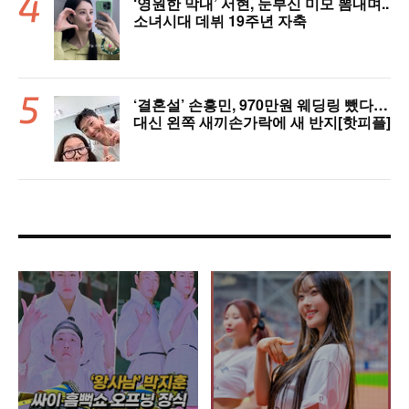
‘영원한 막내’ 서현, 눈부신 미모 뽐내며..
소녀시대 데뷔 19주년 자축
‘결혼설’ 손흥민, 970만원 웨딩링 뺐다…
대신 왼쪽 새끼손가락에 새 반지[핫피플]