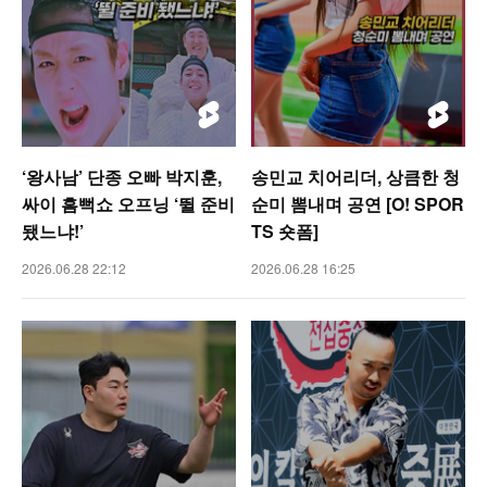
‘왕사남’ 단종 오빠 박지훈,
송민교 치어리더, 상큼한 청
싸이 흠뻑쇼 오프닝 ‘뛸 준비
순미 뽐내며 공연 [O! SPOR
됐느냐!’
TS 숏폼]
2026.06.28 22:12
2026.06.28 16:25