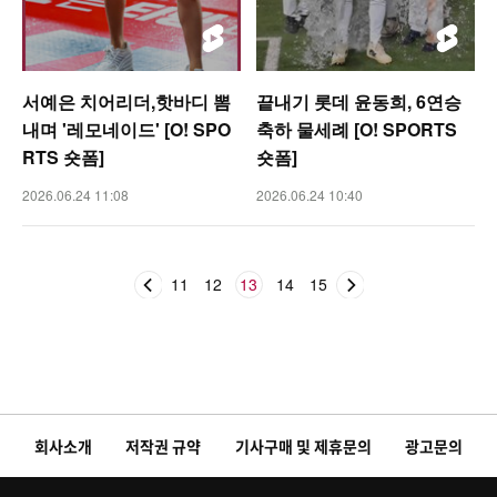
서예은 치어리더,핫바디 뽐
끝내기 롯데 윤동희, 6연승
내며 '레모네이드' [O! SPO
축하 물세례 [O! SPORTS
RTS 숏폼]
숏폼]
2026.06.24 11:08
2026.06.24 10:40
11
12
13
14
15
회사소개
저작권 규약
기사구매 및 제휴문의
광고문의