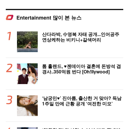
Entertainment 많이 본 뉴스
산다라박, 수영복 자태 공개...인어공주
연상케하는 비키니+갈색머리
톰 홀랜드, ♥︎젠데이아 결혼에 돈방석 겹
경사..350억원 번다 [Oh!llywood]
‘남궁민♥’ 진아름, 출산한 거 맞아? 득남
1주일 만에 근황 공개 ‘여전한 미모’