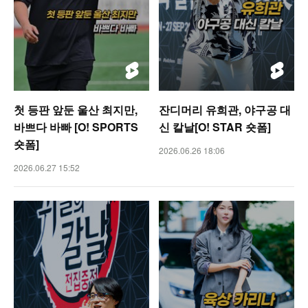
첫 등판 앞둔 울산 최지만,
잔디머리 유희관, 야구공 대
바쁘다 바빠 [O! SPORTS
신 칼날[O! STAR 숏폼]
숏폼]
2026.06.26 18:06
2026.06.27 15:52