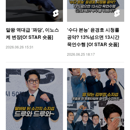
말왕 역대급 ‘꽈당’, 이노스
‘수다 본능’ 윤경호 시청률
케 변장[O! STAR 숏폼]
공약? 13%넘으면 13시간
묵언수행 [O! STAR 숏폼]
2026.06.26 15:31
2026.06.25 18:17