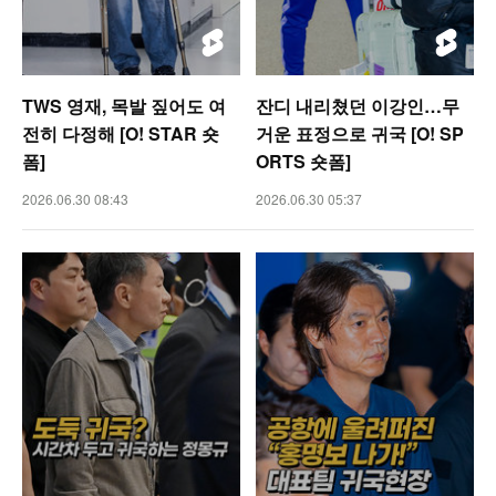
TWS 영재, 목발 짚어도 여
잔디 내리쳤던 이강인…무
전히 다정해 [O! STAR 숏
거운 표정으로 귀국 [O! SP
폼]
ORTS 숏폼]
2026.06.30 08:43
2026.06.30 05:37