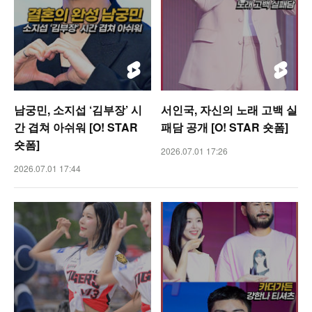
남궁민, 소지섭 ‘김부장’ 시
서인국, 자신의 노래 고백 실
간 겹쳐 아쉬워 [O! STAR
패담 공개 [O! STAR 숏폼]
숏폼]
2026.07.01 17:26
2026.07.01 17:44