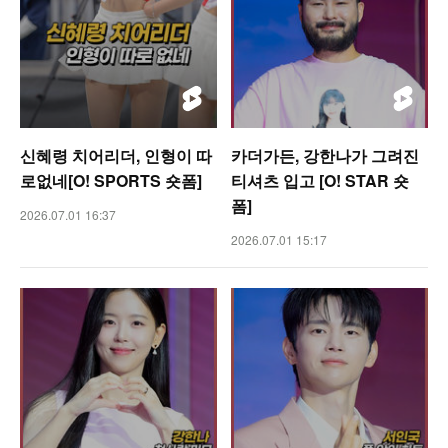
신혜령 치어리더, 인형이 따
카더가든, 강한나가 그려진
로없네[O! SPORTS 숏폼]
티셔츠 입고 [O! STAR 숏
폼]
2026.07.01 16:37
2026.07.01 15:17