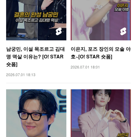
남궁민, 이설 목조르고 김대
이은지, 포즈 장인의 모솔 야
명 멱살 이유는? [O! STAR
호~[O! STAR 숏폼]
숏폼]
2026.07.01 18:01
2026.07.01 18:13