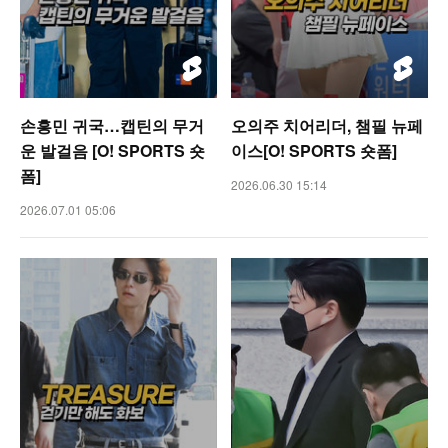
손흥민 귀국…캡틴의 무거
오의주 치어리더, 챔필 뉴페
운 발걸음 [O! SPORTS 숏
이스[O! SPORTS 숏폼]
폼]
2026.06.30 15:14
2026.07.01 05:06