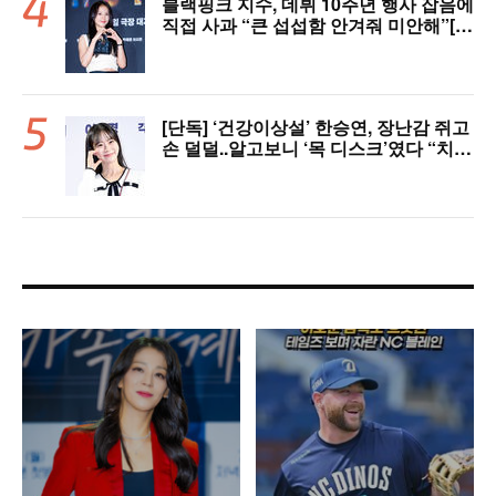
블랙핑크 지수, 데뷔 10주년 행사 잡음에
직접 사과 “큰 섭섭함 안겨줘 미안해”[핫
피플]
[단독] ‘건강이상설’ 한승연, 장난감 쥐고
손 덜덜..알고보니 ‘목 디스크’였다 “치료
중”