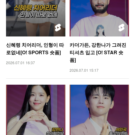
신혜령 치어리더, 인형이 따
카더가든, 강한나가 그려진
로없네[O! SPORTS 숏폼]
티셔츠 입고 [O! STAR 숏
폼]
2026.07.01 16:37
2026.07.01 15:17