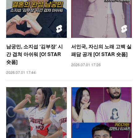
남궁민, 소지섭 ‘김부장’ 시
서인국, 자신의 노래 고백 실
간 겹쳐 아쉬워 [O! STAR
패담 공개 [O! STAR 숏폼]
숏폼]
2026.07.01 17:26
2026.07.01 17:44