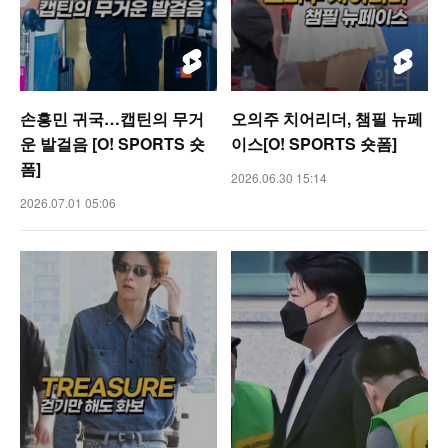
손흥민 귀국…캡틴의 무거
오의주 치어리더, 챔필 뉴페
운 발걸음 [O! SPORTS 숏
이스[O! SPORTS 숏폼]
폼]
2026.06.30 15:14
2026.07.01 05:06