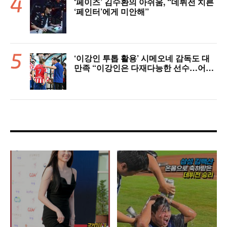
‘페이즈’ 김수환의 아쉬움, “데뷔전 치른
‘페인터’에게 미안해”
‘이강인 투톱 활용’ 시메오네 감독도 대
만족 “이강인은 다재다능한 선수…어떤
포지션이든 OK” [현장 인터뷰]