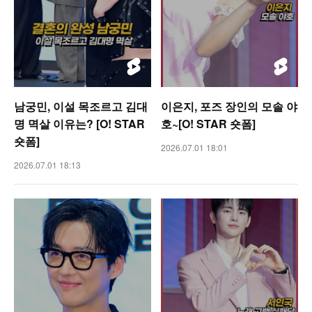
남궁민, 이설 목조르고 김대
이은지, 포즈 장인의 모솔 야
명 멱살 이유는? [O! STAR
호~[O! STAR 숏폼]
숏폼]
2026.07.01 18:01
2026.07.01 18:13