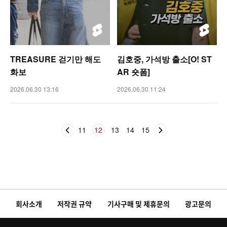
TREASURE 걷기만 해도
김호중, 가석방 출소[O! ST
화보
AR 숏폼]
2026.06.30 13:16
2026.06.30 11:24
11
12
13
14
15
회사소개
저작권 규약
기사구매 및 제휴문의
광고문의