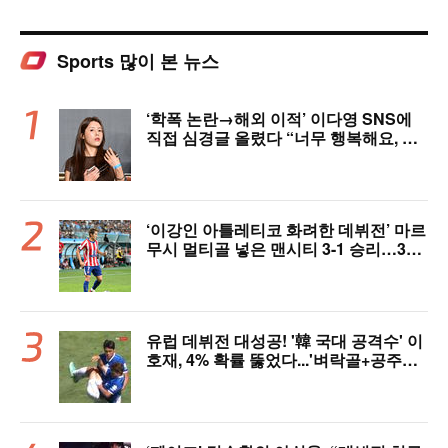
Sports 많이 본 뉴스
‘학폭 논란→해외 이적’ 이다영 SNS에
직접 심경글 올렸다 “너무 행복해요, 여
러분 응원 덕분에 여기까지 왔다”
‘이강인 아틀레티코 화려한 데뷔전’ 마르
무시 멀티골 넣은 맨시티 3-1 승리…3년
전 패배 복수 성공 [오!쎈 상암]
유럽 데뷔전 대성공! '韓 국대 공격수' 이
호재, 4% 확률 뚫었다...'벼락골+공주님
안기' 시선강탈→"믿기 힘든 드라마"