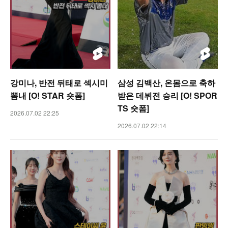
강미나, 반전 뒤태로 섹시미
삼성 김백산, 온몸으로 축하
뽐내 [O! STAR 숏폼]
받은 데뷔전 승리 [O! SPOR
TS 숏폼]
2026.07.02 22:25
2026.07.02 22:14