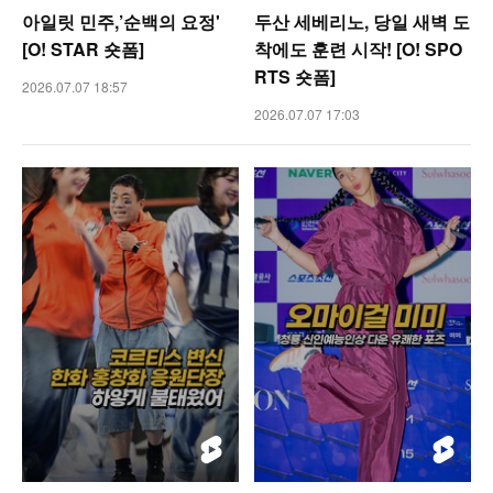
아일릿 민주,’순백의 요정'
두산 세베리노, 당일 새벽 도
[O! STAR 숏폼]
착에도 훈련 시작! [O! SPO
RTS 숏폼]
2026.07.07 18:57
2026.07.07 17:03