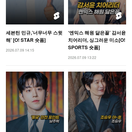
세븐틴 민규,’너무너무 스윗
‘엔믹스 해원 닮은꼴’ 감서윤
해’ [O! STAR 숏폼]
치어리더, 싱그러운 미소[O!
SPORTS 숏폼]
2026.07.09 14:15
2026.07.09 13:22