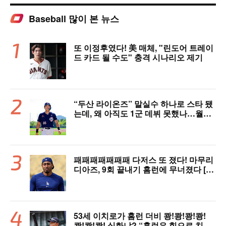
Baseball 많이 본 뉴스
또 이정후였다! 美 매체, "린도어 트레이
드 카드 될 수도" 충격 시나리오 제기
“두산 라이온즈” 말실수 하나로 스타 됐
는데, 왜 아직도 1군 데뷔 못했나…월간
MVP 쾌거→폭염 비밀병기 될까
패패패패패패패 다저스 또 졌다! 마무리
디아즈, 9회 끝내기 홈런에 무너졌다 [L
AD 리뷰]
53세 이치로가 홈런 더비 쾅!쾅!쾅!쾅!
쾅!쾅!쾅! 실화냐? “홈런은 힘으로 치는