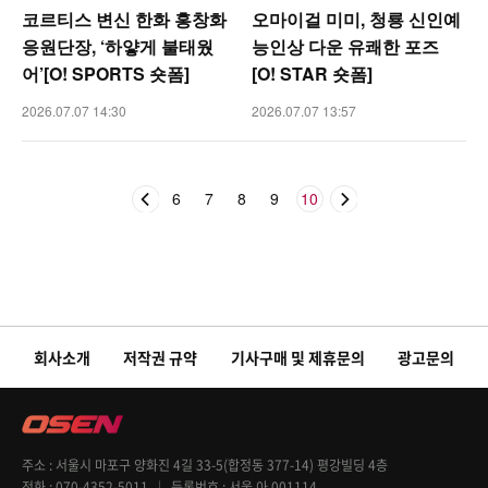
코르티스 변신 한화 홍창화
오마이걸 미미, 청룡 신인예
응원단장, ‘하얗게 불태웠
능인상 다운 유쾌한 포즈
어’[O! SPORTS 숏폼]
[O! STAR 숏폼]
2026.07.07 14:30
2026.07.07 13:57
6
7
8
9
10
회사소개
저작권 규약
기사구매 및 제휴문의
광고문의
주소
서울시 마포구 양화진 4길 33-5(합정동 377-14) 평강빌딩 4층
전화
070-4352-5011
등록번호
서울 아 001114