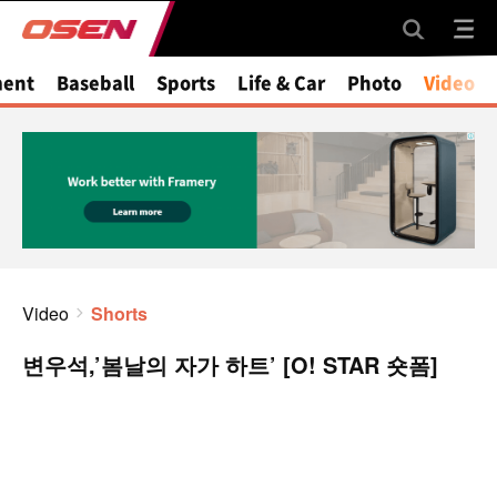
ment
Baseball
Sports
Life & Car
Photo
Video
Video
Shorts
변우석,’봄날의 자가 하트’ [O! STAR 숏폼]