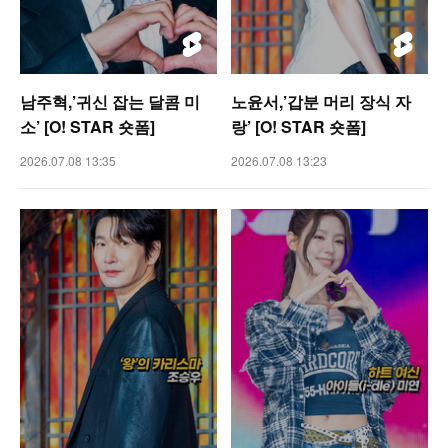
남주혁,’귀신 잡는 달콤 미
노윤서,’갑분 머리 장식 자
소’ [O! STAR 숏폼]
랑’ [O! STAR 숏폼]
2026.07.08 13:35
2026.07.08 13:23