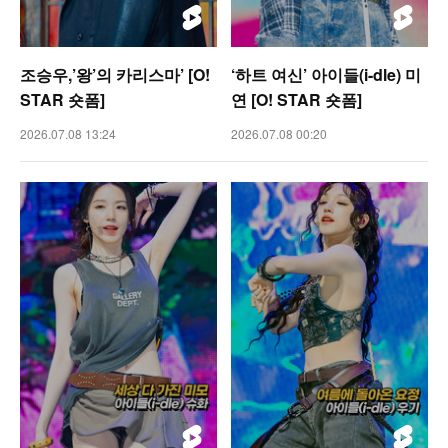
조승우,’왕’의 카리스마’ [O!
‘하트 여신’ 아이들(i-dle) 미
STAR 숏폼]
연 [O! STAR 숏폼]
2026.07.08 13:24
2026.07.08 00:20