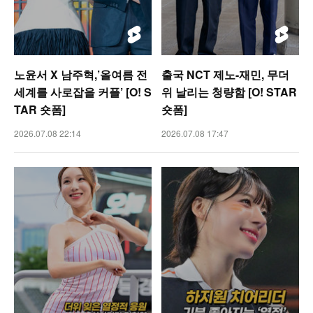
노윤서 X 남주혁,’올여름 전
출국 NCT 제노-재민, 무더
세계를 사로잡을 커플’ [O! S
위 날리는 청량함 [O! STAR
TAR 숏폼]
숏폼]
2026.07.08 22:14
2026.07.08 17:47