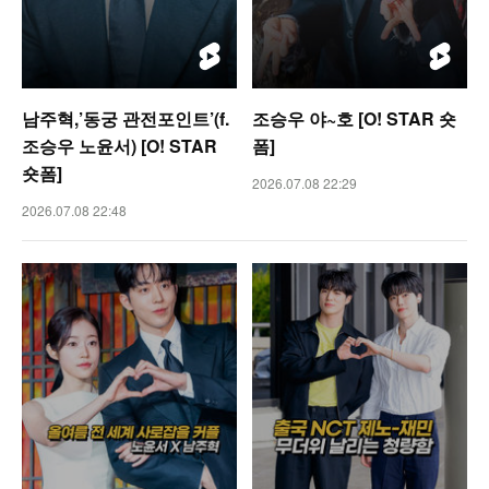
남주혁,’동궁 관전포인트’(f.
조승우 야~호 [O! STAR 숏
조승우 노윤서) [O! STAR
폼]
숏폼]
2026.07.08 22:29
2026.07.08 22:48