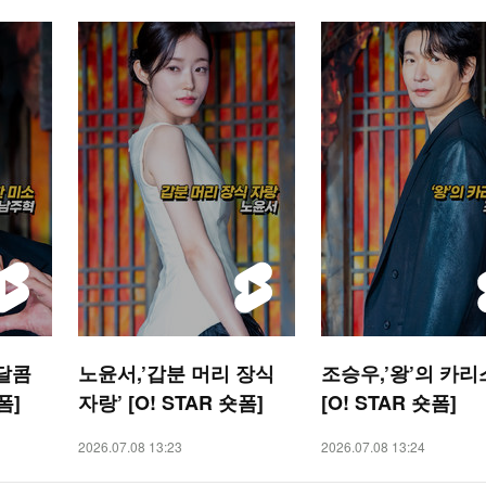
 달콤
노윤서,’갑분 머리 장식
조승우,’왕’의 카리
폼]
자랑’ [O! STAR 숏폼]
[O! STAR 숏폼]
2026.07.08 13:23
2026.07.08 13:24