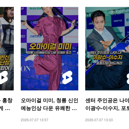
 홍창
오마이걸 미미, 청룡 신인
센터 주인공은 나야
게 불
예능인상 다운 유쾌한 포
이광수-이수지, 포
S 숏
즈 [O! STAR 숏폼]
하드캐리 [O! STA
2026.07.07 13:57
2026.07.07 13:33
폼]