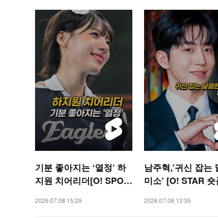
기분 좋아지는 ‘열정’ 하
남주혁,’귀신 잡는
지원 치어리더[O! SPOR
미소’ [O! STAR 숏
TS 숏폼]
2026.07.08 15:29
2026.07.08 13:35