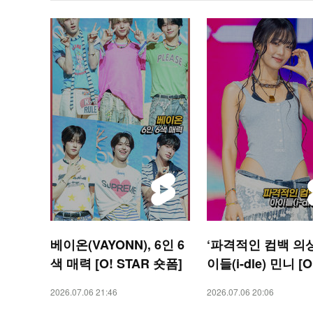
베이온(VAYONN), 6인 6
‘파격적인 컴백 의상
색 매력 [O! STAR 숏폼]
이들(i-dle) 민니 [O
R 숏폼]
2026.07.06 21:46
2026.07.06 20:06