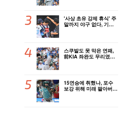
완 성장세에 대만족 "구
위 좋아지고 안정감 생겼
다" [오!쎈 대구]
'사상 초유 강제 휴식' 주
말까지 야구 없다, 기록
적 폭염에 전 경기 취소
결정…11일부터 오후 7
시 개시 [공식발표]
스쿠발도 못 막은 연패,
前KIA 좌완도 무리였
다…다저스, 오타니 2홈
런 활약에도 충격의 6연
패 수렁 [LAD 리뷰]
15연승에 취했나, 포수
보강 위해 미래 팔아버린
보스턴 “터무니없는 오
버페이” 혹평