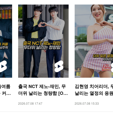
올여름
출국 NCT 제노-재민, 무
김현영 치어리더, 
 커플’
더위 날리는 청량함 [O!
날리는 열정의 응원 
STAR 숏폼]
SPORTS 숏폼]
2026.07.08 17:47
2026.07.08 15:33