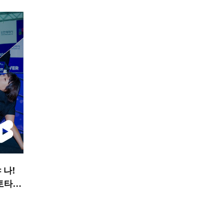
 나!
토타임
R 숏