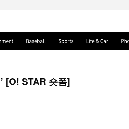
inment
Baseball
Sports
Life & Car
Ph
[O! STAR 숏폼]