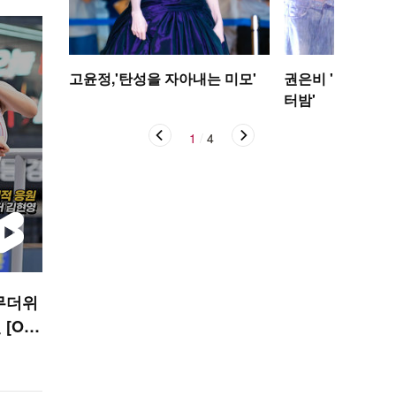
고윤정,'탄성을 자아내는 미모'
권은비 '야구장 더
터밤'
1
/
4
무더위
[O!