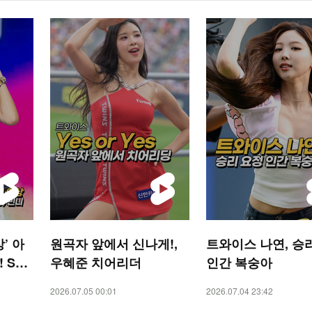
’ 아
원곡자 앞에서 신나게!,
트와이스 나연, 승
! STA
우혜준 치어리더
인간 복숭아
2026.07.05 00:01
2026.07.04 23:42