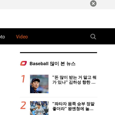
oto
Video
Baseball 많이 본 뉴스
"돈 많이 받는 거 말고 뭐
가 있나" 김하성 향한 현
지 매체 직격탄…"로스
터 한 자리 낭비" 날선 비
판
"좌타자 몸쪽 승부 정말
좋더라" 왕옌청에 놀란
국민 유격수, 1차지명 좌