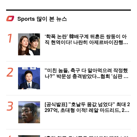
Sports 많이 본 뉴스
‘학폭 논란’ 韓배구계 뒤흔든 쌍둥이 아
직 현역이다! 나란히 아제르바이잔행→5
년 만에 한솥밥 확정
"미친 놈들, 축구 다 말아먹으려 작정했
나?" 박문성 충격받았다...협회 '심판 성
접대' 논란에 분노 "국제적 망신, 국제 문
제 될 수도"
[공식발표] "호날두 몸값 넘었다" 최대 2
297억, 초대형 이적! 레알 마드리드, 21
살 디오망데 품었다..."구단 역사상 가장
비싼 영입"