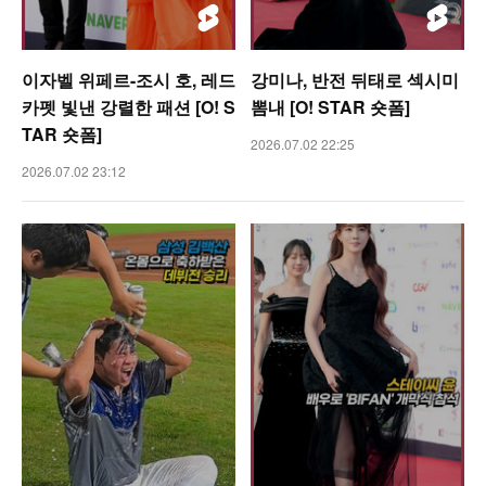
이자벨 위페르-조시 호, 레드
강미나, 반전 뒤태로 섹시미
카펫 빛낸 강렬한 패션 [O! S
뽐내 [O! STAR 숏폼]
TAR 숏폼]
2026.07.02 22:25
2026.07.02 23:12