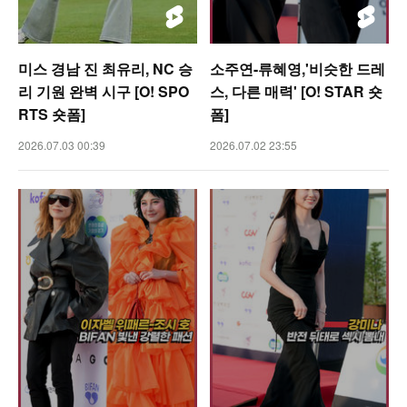
미스 경남 진 최유리, NC 승
소주연-류혜영,'비슷한 드레
리 기원 완벽 시구 [O! SPO
스, 다른 매력' [O! STAR 숏
RTS 숏폼]
폼]
2026.07.03 00:39
2026.07.02 23:55