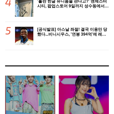
'홀란 한글 유니폼을 판다고?' 맨체스터
시티, 팝업스토어 9일까지 성수동에서
연다
[공식발표] 아스날 좌절! 결국 이용만 당
했다...비니시우스, '연봉 394억'에 레알
마드리드 극적 잔류 "2032년까지 재계
약 서명"