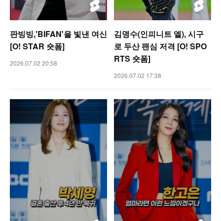
판빙빙,'BIFAN'을 빛낸 여신
김명수(인피니트 엘), 시구
[O! STAR 숏폼]
로 두산 팬심 저격 [O! SPO
RTS 숏폼]
2026.07.02 20:58
2026.07.02 17:38