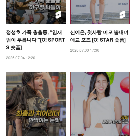
정성호 가족 총출동, “임재
신예은, 첫사랑 미모 뽐내며
범이 부릅니다’”[O! SPORT
애교 포즈 [O! STAR 숏폼]
S 숏폼]
2026.07.03 17:36
2026.07.04 12:20