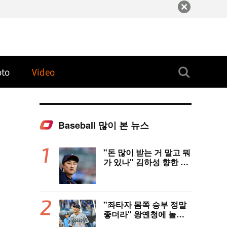
oto
Video
Baseball 많이 본 뉴스
"돈 많이 받는 거 말고 뭐
가 있나" 김하성 향한 현
지 매체 직격탄…"로스
터 한 자리 낭비" 날선 비
판
"좌타자 몸쪽 승부 정말
좋더라" 왕옌청에 놀란
국민 유격수, 1차지명 좌