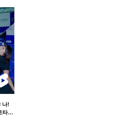
 나!
토타임
R 숏