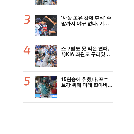
완 성장세에 대만족 "구
위 좋아지고 안정감 생겼
다" [오!쎈 대구]
'사상 초유 강제 휴식' 주
말까지 야구 없다, 기록
적 폭염에 전 경기 취소
결정…11일부터 오후 7
시 개시 [공식발표]
스쿠발도 못 막은 연패,
前KIA 좌완도 무리였
다…다저스, 오타니 2홈
런 활약에도 충격의 6연
패 수렁 [LAD 리뷰]
15연승에 취했나, 포수
보강 위해 미래 팔아버린
보스턴 “터무니없는 오
버페이” 혹평