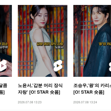
 달콤
노윤서,’갑분 머리 장식
조승우,’왕’의 카리
폼]
자랑’ [O! STAR 숏폼]
[O! STAR 숏폼]
2026.07.08 13:23
2026.07.08 13:24