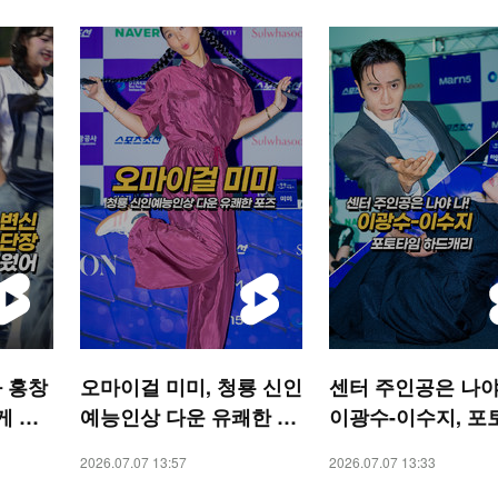
 홍창
오마이걸 미미, 청룡 신인
센터 주인공은 나야
게 불
예능인상 다운 유쾌한 포
이광수-이수지, 포
S 숏
즈 [O! STAR 숏폼]
하드캐리 [O! STA
2026.07.07 13:57
2026.07.07 13:33
폼]