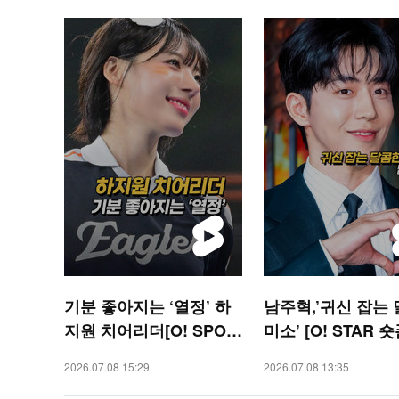
기분 좋아지는 ‘열정’ 하
남주혁,’귀신 잡는
지원 치어리더[O! SPOR
미소’ [O! STAR 숏
TS 숏폼]
2026.07.08 15:29
2026.07.08 13:35