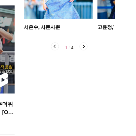
서은수, 사뿐사뿐
고윤정,'탄성을 자
1
/
4
무더위
[O!