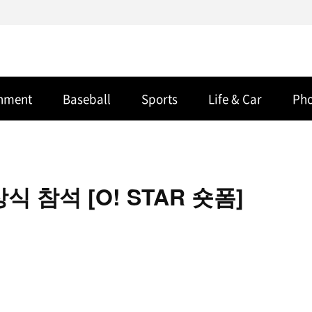
inment
Baseball
Sports
Life & Car
Ph
 참석 [O! STAR 숏폼]