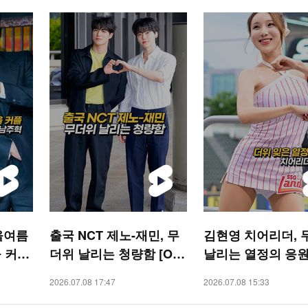
올여름
출국 NCT 제노-재민, 무
김현영 치어리더, 
 커플’
더위 날리는 청량함 [O!
날리는 열정의 응원 
STAR 숏폼]
SPORTS 숏폼]
2026.07.08 17:47
2026.07.08 15:33