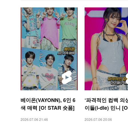
베이온(VAYONN), 6인 6
‘파격적인 컴백 의상
색 매력 [O! STAR 숏폼]
이들(i-dle) 민니 [O
R 숏폼]
2026.07.06 21:46
2026.07.06 20:06