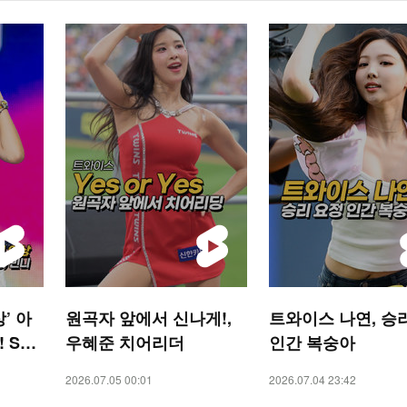
’ 아
원곡자 앞에서 신나게!,
트와이스 나연, 승
! STA
우혜준 치어리더
인간 복숭아
2026.07.05 00:01
2026.07.04 23:42