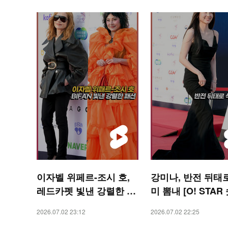
이자벨 위페르-조시 호,
강미나, 반전 뒤태
레드카펫 빛낸 강렬한 패
미 뽐내 [O! STAR
션 [O! STAR 숏폼]
2026.07.02 23:12
2026.07.02 22:25