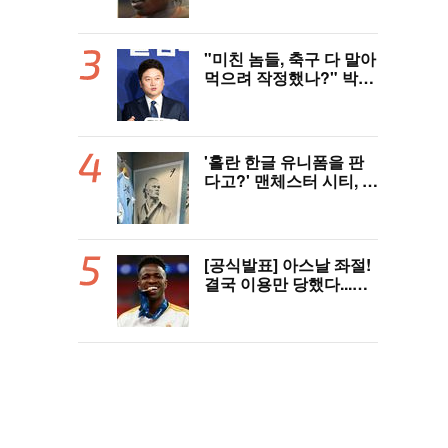
드, 21살 디오망데 품었
다..."구단 역사상 가장
비싼 영입"
"미친 놈들, 축구 다 말아
먹으려 작정했나?" 박문
성 충격받았다...협회 '심
판 성접대' 논란에 분노
"국제적 망신, 국제 문제
될 수도"
'홀란 한글 유니폼을 판
다고?' 맨체스터 시티, 팝
업스토어 9일까지 성수
동에서 연다
[공식발표] 아스날 좌절!
결국 이용만 당했다...비
니시우스, '연봉 394
억'에 레알 마드리드 극
적 잔류 "2032년까지 재
계약 서명"