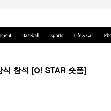
inment
Baseball
Sports
Life & Car
Ph
 참석 [O! STAR 숏폼]