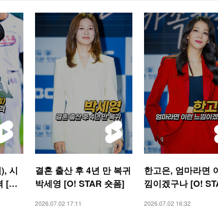
, 시
결혼 출산 후 4년 만 복귀
한고은, 엄마라면 
[O!
박세영 [O! STAR 숏폼]
낌이겠구나 [O! ST
폼]
2026.07.02 17:11
2026.07.02 16:32