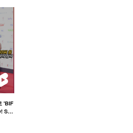
'BIF
! STA