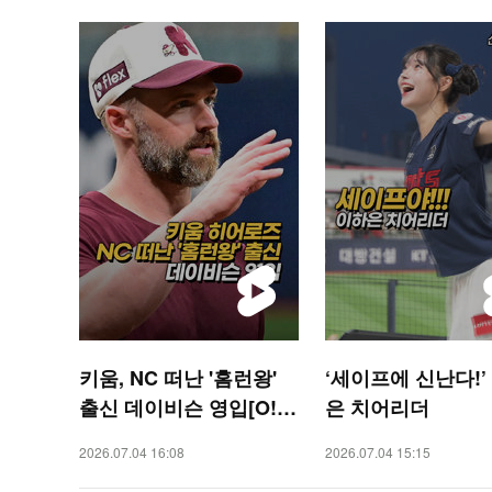
키움, NC 떠난 '홈런왕'
‘세이프에 신난다!’
출신 데이비슨 영입[O! S
은 치어리더
PORTS 숏폼]
2026.07.04 16:08
2026.07.04 15:15