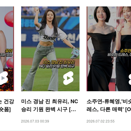
는 건강
미스 경남 진 최유리, NC
소주연-류혜영,'비
 숏폼]
승리 기원 완벽 시구 [O!
레스, 다른 매력' [O
SPORTS 숏폼]
R 숏폼]
2026.07.03 00:39
2026.07.02 23:55