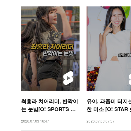
최홍라 치어리더, 반짝이
유이, 과즙미 터지
는 눈빛[O! SPORTS 숏
한 미소 [O! STAR
폼]
2026.07.03 16:47
2026.07.03 07:37