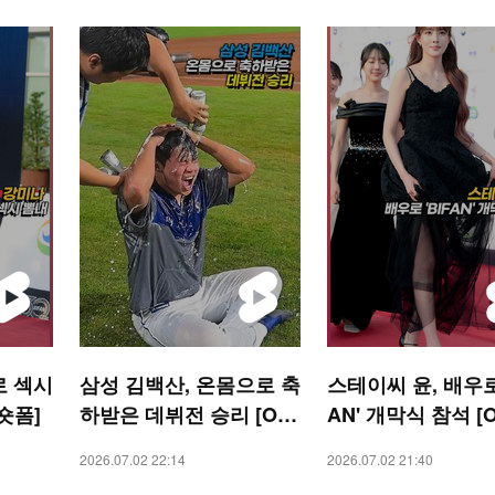
로 섹시
삼성 김백산, 온몸으로 축
스테이씨 윤, 배우로 
 숏폼]
하받은 데뷔전 승리 [O!
AN' 개막식 참석 [O
SPORTS 숏폼]
R 숏폼]
2026.07.02 22:14
2026.07.02 21:40