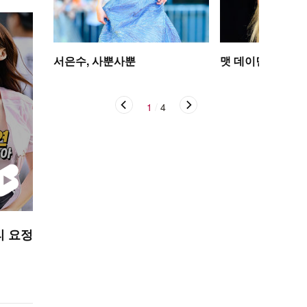
서은수, 사뿐사뿐
맷 데이먼 딸, 인
1
/
4
리 요정