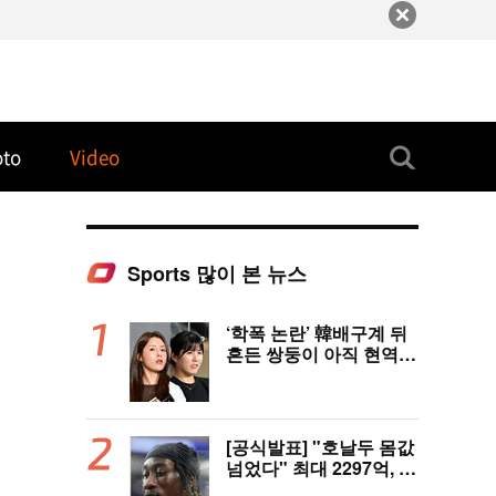
oto
Video
Sports 많이 본 뉴스
‘학폭 논란’ 韓배구계 뒤
흔든 쌍둥이 아직 현역이
다! 나란히 아제르바이잔
행→5년 만에 한솥밥 확
정
[공식발표] "호날두 몸값
넘었다" 최대 2297억, 초
대형 이적! 레알 마드리