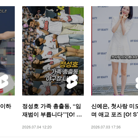
 이하
정성호 가족 총출동, “임
신예은, 첫사랑 미
재범이 부릅니다’”[O! SP
며 애교 포즈 [O! S
ORTS 숏폼]
숏폼]
2026.07.04 12:20
2026.07.03 17:36