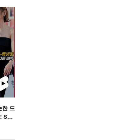
슷한 드
! STA