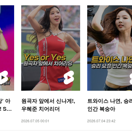
’ 아
원곡자 앞에서 신나게!,
트와이스 나연, 승
! STA
우혜준 치어리더
인간 복숭아
2026.07.05 00:01
2026.07.04 23:42