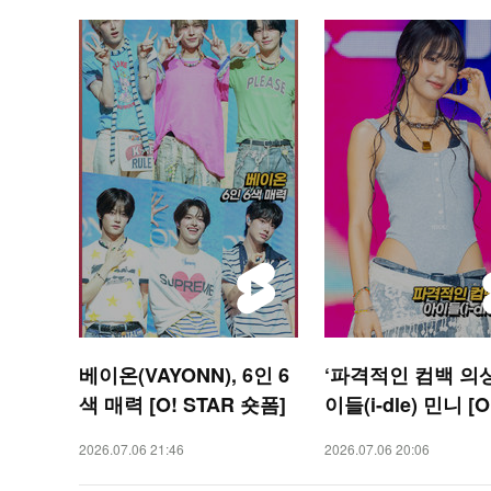
베이온(VAYONN), 6인 6
‘파격적인 컴백 의상
색 매력 [O! STAR 숏폼]
이들(i-dle) 민니 [O
R 숏폼]
2026.07.06 21:46
2026.07.06 20:06