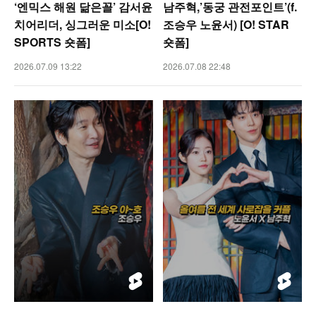
‘엔믹스 해원 닮은꼴’ 감서윤
남주혁,’동궁 관전포인트’(f.
치어리더, 싱그러운 미소[O!
조승우 노윤서) [O! STAR
SPORTS 숏폼]
숏폼]
2026.07.09 13:22
2026.07.08 22:48