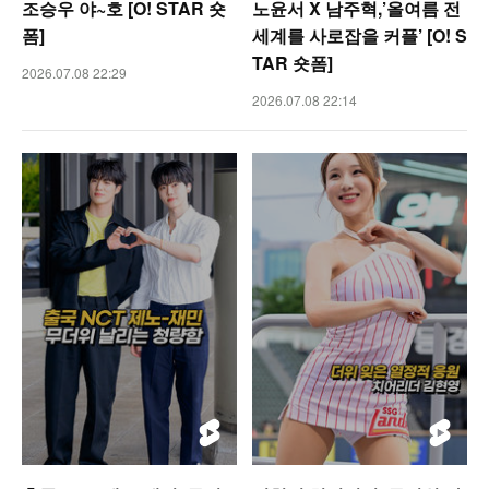
조승우 야~호 [O! STAR 숏
노윤서 X 남주혁,’올여름 전
폼]
세계를 사로잡을 커플’ [O! S
TAR 숏폼]
2026.07.08 22:29
2026.07.08 22:14