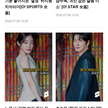
기분 좋아지는 ‘열정’ 하지원
남주혁,’귀신 잡는 달콤 미
치어리더[O! SPORTS 숏
소’ [O! STAR 숏폼]
폼]
2026.07.08 13:35
2026.07.08 15:29