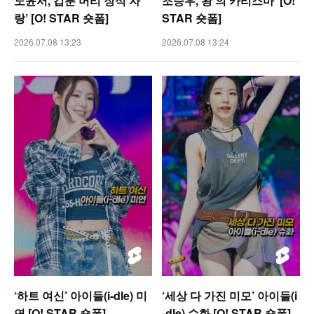
노윤서,’갑분 머리 장식 자
조승우,’왕’의 카리스마’ [O!
랑’ [O! STAR 숏폼]
STAR 숏폼]
2026.07.08 13:23
2026.07.08 13:24
‘하트 여신’ 아이들(i-dle) 미
‘세상 다 가진 미모’ 아이들(i
연 [O! STAR 숏폼]
-dle) 슈화 [O! STAR 숏폼]