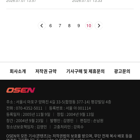
2026.07.07 13:57
2026.07.07 13:33
6
7
8
9
10
회사소개
저작권 규약
기사구매 및 제휴문의
광고문의
주소
서울시 마포구 양화진 4길 33-5(합정동 377-14) 평강빌딩 4층
전화
070-4352-5011
등록번호
서울 아 001114
등록일자
2005년 11월 9일
창립
2004년 9월 13일
창간
2004년 9월 23일
발행인
김영민
편집인
손남원
청소년보호책임자
김영민
고충처리인
강희수
OSEN의 모든 기사(콘텐츠)는 저작권법의 보호를 받으며, 무단 전재 복사 배포 등을