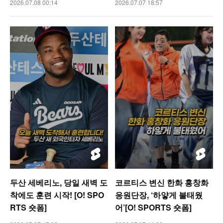
2026.07.08 00:14
2026.07.07 18:57
두산 세베리노, 당일 새벽 도
코르티스 변신 한화 홍창화
착에도 훈련 시작! [O! SPO
응원단장, ‘하얗게 불태웠
RTS 숏폼]
어’[O! SPORTS 숏폼]