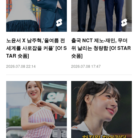
노윤서 X 남주혁,’올여름 전
출국 NCT 제노-재민, 무더
세계를 사로잡을 커플’ [O! S
위 날리는 청량함 [O! STAR
TAR 숏폼]
숏폼]
2026.07.08 22:14
2026.07.08 17:47