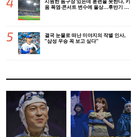
시원한 돔구장 있는데 훈련을 못한다, 키
움 폭염·콘서트 변수에 울상…후반기 상
승세 이어갈 수 있을까
결국 눈물로 떠난 미야지의 작별 인사,
"삼성 우승 꼭 보고 싶다"