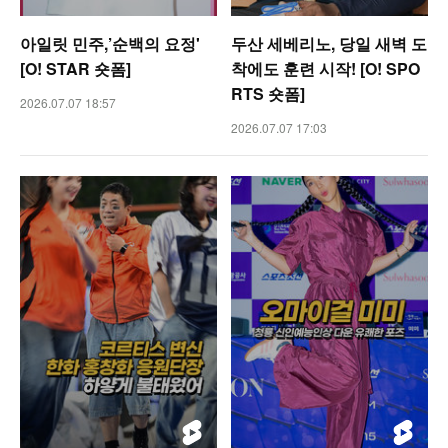
아일릿 민주,’순백의 요정'
두산 세베리노, 당일 새벽 도
[O! STAR 숏폼]
착에도 훈련 시작! [O! SPO
RTS 숏폼]
2026.07.07 18:57
2026.07.07 17:03