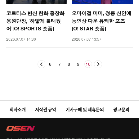
코르티스 변신 한화 홍창화
오마이걸 미미, 청룡 신인예
응원단장, ‘하얗게 불태웠
능인상 다운 유쾌한 포즈
어’[O! SPORTS 숏폼]
[O! STAR 숏폼]
2026.07.07 14:30
2026.07.07 13:57
6
7
8
9
10
회사소개
저작권 규약
기사구매 및 제휴문의
광고문의