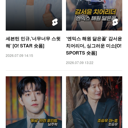
세븐틴 민규,’너무너무 스윗
‘엔믹스 해원 닮은꼴’ 감서윤
해’ [O! STAR 숏폼]
치어리더, 싱그러운 미소[O!
SPORTS 숏폼]
2026.07.09 14:15
2026.07.09 13:22