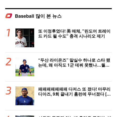
Baseball 많이 본 뉴스
또 이정후였다! 美 매체, "린도어 트레이
드 카드 될 수도" 충격 시나리오 제기
“두산 라이온즈” 말실수 하나로 스타 됐
는데, 왜 아직도 1군 데뷔 못했나…월간
MVP 쾌거→폭염 비밀병기 될까
패패패패패패패 다저스 또 졌다! 마무리
디아즈, 9회 끝내기 홈런에 무너졌다 [L
AD 리뷰]