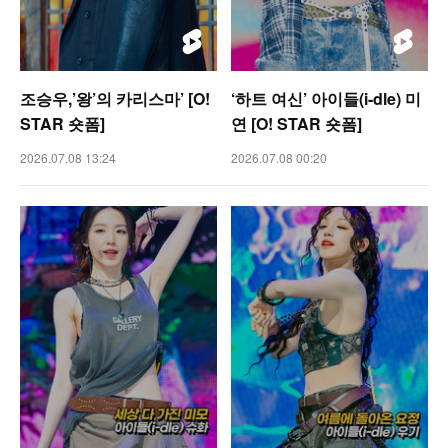
조승우,’왕’의 카리스마’ [O!
‘하트 여신’ 아이들(i-dle) 미
STAR 숏폼]
연 [O! STAR 숏폼]
2026.07.08 13:24
2026.07.08 00:20