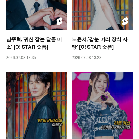
남주혁,’귀신 잡는 달콤 미
노윤서,’갑분 머리 장식 자
소’ [O! STAR 숏폼]
랑’ [O! STAR 숏폼]
2026.07.08 13:35
2026.07.08 13:23