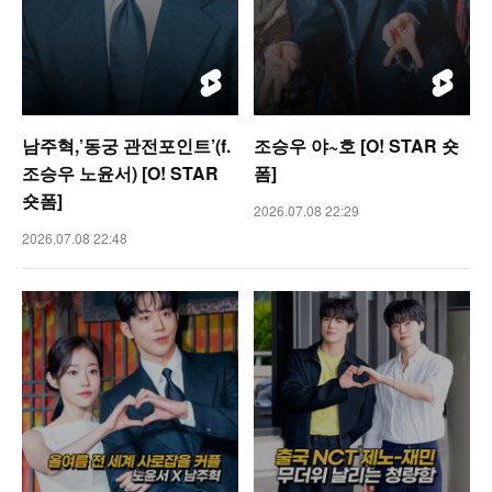
남주혁,’동궁 관전포인트’(f.
조승우 야~호 [O! STAR 숏
조승우 노윤서) [O! STAR
폼]
숏폼]
2026.07.08 22:29
2026.07.08 22:48