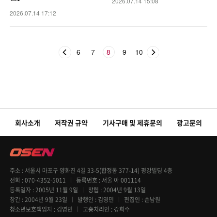
2026.07.14 15:08
2026.07.14 17:12
6
7
8
9
10
회사소개
저작권 규약
기사구매 및 제휴문의
광고문의
주소
서울시 마포구 양화진 4길 33-5(합정동 377-14) 평강빌딩 4층
전화
070-4352-5011
등록번호
서울 아 001114
등록일자
2005년 11월 9일
창립
2004년 9월 13일
창간
2004년 9월 23일
발행인
김영민
편집인
손남원
청소년보호책임자
김영민
고충처리인
강희수