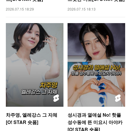
2026.07.15 18:29
2026.07.15 18:13
차주영, 엘레강스 그 자체
성시경과 열애설 No! 핫플
[O! STAR 숏폼]
성수동에 뜬 미요시 아야카
[O! STAR 숏폼]