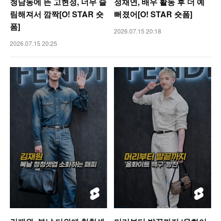
청담동에 뜬 고현정, 너무 슬
정채연, 배우 활동 후 더 예
림해져서 깜짝[O! STAR 숏
뻐졌어[O! STAR 숏폼]
폼]
2026.07.15 20:18
2026.07.15 20:25