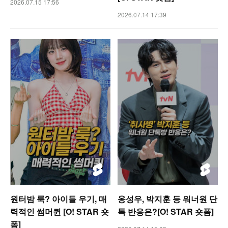
2026.07.15 17:56
2026.07.14 17:39
원터밤 룩? 아이들 우기, 매
옹성우, 박지훈 등 워너원 단
력적인 썸머퀸 [O! STAR 숏
톡 반응은?[O! STAR 숏폼]
폼]