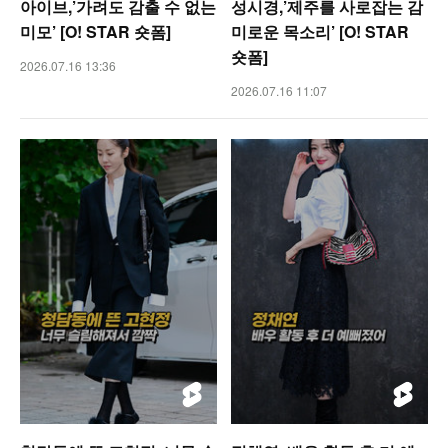
아이브,’가려도 감출 수 없는
성시경,’제주를 사로잡는 감
미모’ [O! STAR 숏폼]
미로운 목소리’ [O! STAR
숏폼]
2026.07.16 13:36
2026.07.16 11:07