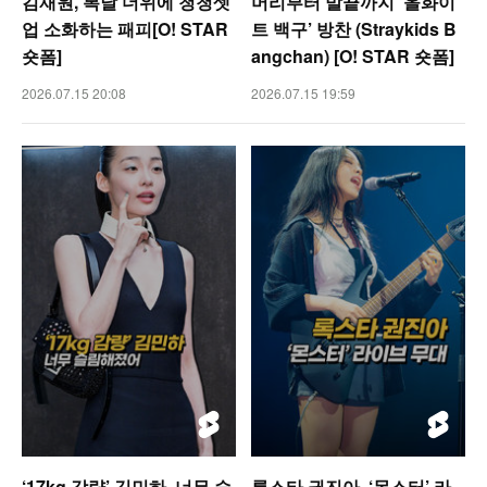
김재원, 복날 더위에 청청셋
머리부터 발끝까지 ‘올화이
업 소화하는 패피[O! STAR
트 백구’ 방찬 (Straykids B
숏폼]
angchan) [O! STAR 숏폼]
2026.07.15 20:08
2026.07.15 19:59
‘17kg 감량’ 김민하, 너무 슬
록스타 권진아, ‘몬스터’ 라