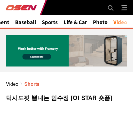
ment
Baseball
Sports
Life & Car
Photo
Video
Video
Shorts
턱시도핏 뽐내는 임수정 [O! STAR 숏폼]