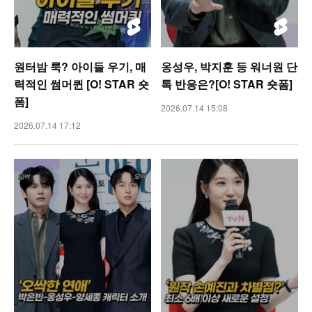
원터밤 룩? 아이들 우기, 매
옹성우, 박지훈 등 워너원 단
력적인 썸머퀸 [O! STAR 숏
톡 반응은?[O! STAR 숏폼]
폼]
2026.07.14 15:08
2026.07.14 17:12