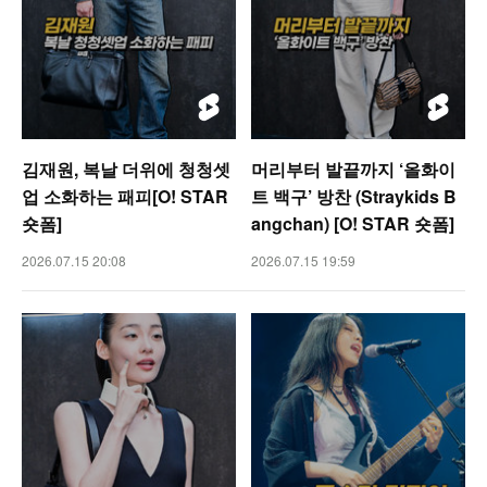
김재원, 복날 더위에 청청셋
머리부터 발끝까지 ‘올화이
업 소화하는 패피[O! STAR
트 백구’ 방찬 (Straykids B
숏폼]
angchan) [O! STAR 숏폼]
2026.07.15 20:08
2026.07.15 19:59