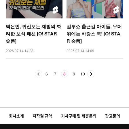
박은빈, 귀신보는 재벌의 화
컬투쇼 출근길 아이들, 무더
려한 보석 패션 [O! STAR
위에는 바캉스 룩! [O! STA
숏폼]
R 숏폼]
2026.07.14 14:28
2026.07.14 14:09
6
7
8
9
10
회사소개
저작권 규약
기사구매 및 제휴문의
광고문의