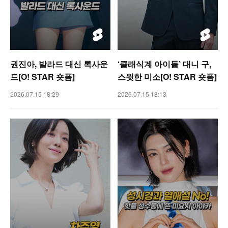
권진아, 발라드 대신 록사운
‘클래식계 아이돌’ 대니 구,
드[O! STAR 숏폼]
스윗한 미소[O! STAR 숏폼]
2026.07.15 18:29
2026.07.15 18:13