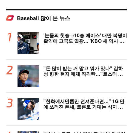
Baseball 많이 본 뉴스
'눈물의 첫승→10승 에이스' 대만 복덩이
활약에 고국도 열광…"KBO 새 역사 썼
다"
"돈 많이 받는 거 말고 뭐가 있나" 김하
성 향한 현지 매체 직격탄…"로스터 한
자리 낭비" 날선 비판
"한화에서만큼만 던져준다면…" 1G 만
에 쓰러진 폰세, 토론토 기대는 식지 않
았다