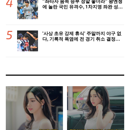
"좌타자 몸쪽 승부 정말 좋더라" 왕옌청
에 놀란 국민 유격수, 1차지명 좌완 성장
세에 대만족 "구위 좋아지고 안정감 생
겼다" [오!쎈 대구]
'사상 초유 강제 휴식' 주말까지 야구 없
다, 기록적 폭염에 전 경기 취소 결정…1
1일부터 오후 7시 개시 [공식발표]