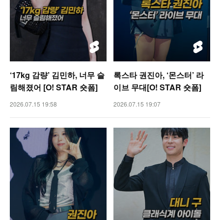
‘17kg 감량’ 김민하, 너무 슬
록스타 권진아, ‘몬스터’ 라
림해졌어 [O! STAR 숏폼]
이브 무대[O! STAR 숏폼]
2026.07.15 19:58
2026.07.15 19:07