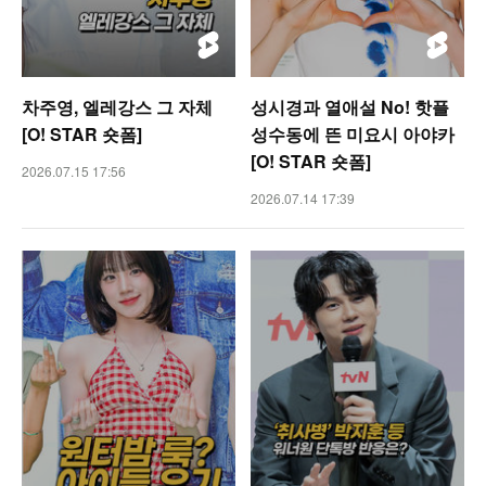
차주영, 엘레강스 그 자체
성시경과 열애설 No! 핫플
[O! STAR 숏폼]
성수동에 뜬 미요시 아야카
[O! STAR 숏폼]
2026.07.15 17:56
2026.07.14 17:39