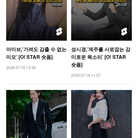
아이브,’가려도 감출 수 없는
성시경,’제주를 사로잡는 감
미모’ [O! STAR 숏폼]
미로운 목소리’ [O! STAR
숏폼]
2026.07.16 13:36
2026.07.16 11:07