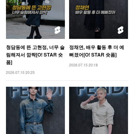
청담동에 뜬 고현정, 너무 슬
정채연, 배우 활동 후 더 예
림해져서 깜짝[O! STAR 숏
뻐졌어[O! STAR 숏폼]
폼]
2026.07.15 20:18
2026.07.15 20:25