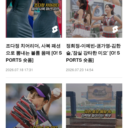
조다정 치어리더, 사복 패션
정희정-이예빈-권가영-김한
으로 뽐내는 볼륨 몸매 [O! S
슬,’잠실 강타한 미모’ [O! S
PORTS 숏폼]
PORTS 숏폼]
2026.07.18 17:31
2026.07.23 14:54