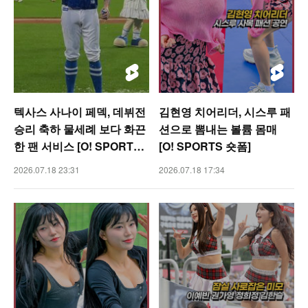
텍사스 사나이 페덱, 데뷔전
김현영 치어리더, 시스루 패
승리 축하 물세례 보다 화끈
션으로 뽐내는 볼륨 몸매
한 팬 서비스 [O! SPORTS
[O! SPORTS 숏폼]
숏폼]
2026.07.18 23:31
2026.07.18 17:34