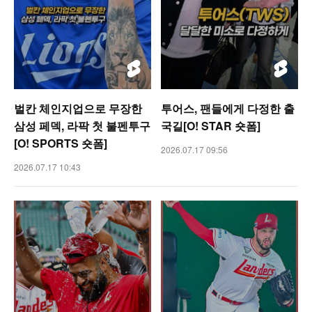
벌칸 체인지업으로 무장한
투어스, 팬들에게 다정한 출
삼성 페덱, 라팍 첫 불펜투구
국길[O! STAR 숏폼]
[O! SPORTS 숏폼]
2026.07.17 09:56
2026.07.17 10:43