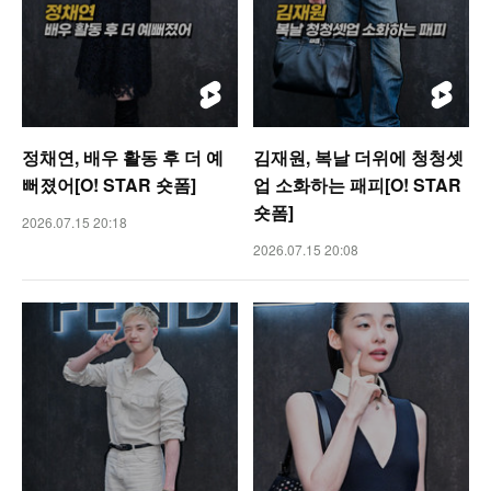
정채연, 배우 활동 후 더 예
김재원, 복날 더위에 청청셋
뻐졌어[O! STAR 숏폼]
업 소화하는 패피[O! STAR
숏폼]
2026.07.15 20:18
2026.07.15 20:08