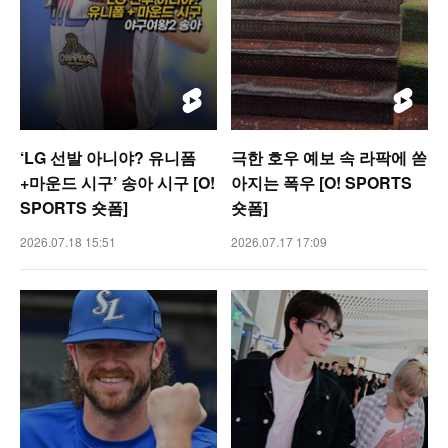
‘LG 선발 아니야? 유니폼
극한 호우 예보 속 라팍에 쏟
+마운드 시구’ 송아 시구 [O!
아지는 폭우 [O! SPORTS
SPORTS 숏폼]
숏폼]
2026.07.18 15:51
2026.07.17 17:09