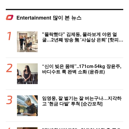
Entertainment 많이 본 뉴스
"몰락했다" 김제동, 몰라보게 야윈 얼
굴…2년째 방송 無 '사실상 은퇴' [핫피
플]
“신이 빚은 몸매”..171cm·54kg 장윤주,
바디수트 룩 완벽 소화 (윤쥬르)
임영웅, 잘 벌기는 잘 버는구나…지각하
고 '현금 다발' 투척 [순간포착]