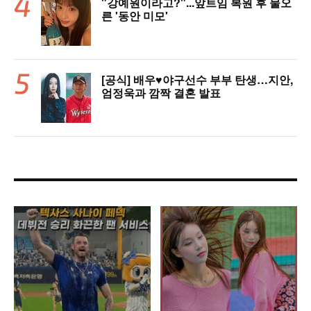
"강예원이라고?"...앞트임 복원 후 물오
른 '동안 미모'
[공식] 배우♥야구선수 부부 탄생…지안,
엄정욱과 깜짝 결혼 발표