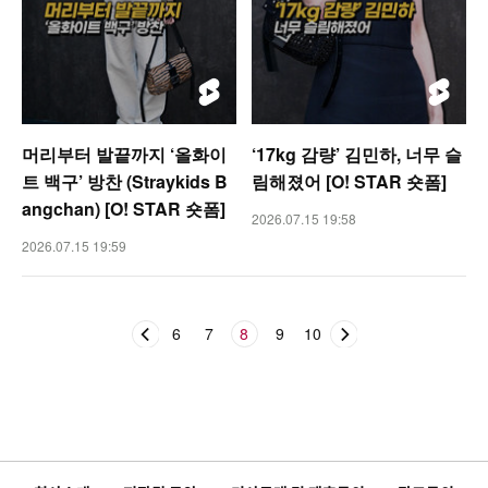
머리부터 발끝까지 ‘올화이
‘17kg 감량’ 김민하, 너무 슬
트 백구’ 방찬 (Straykids B
림해졌어 [O! STAR 숏폼]
angchan) [O! STAR 숏폼]
2026.07.15 19:58
2026.07.15 19:59
6
7
8
9
10