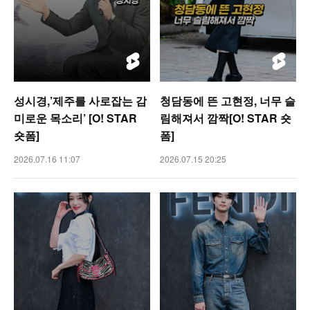
성시경,’제주를 사로잡는 감
청담동에 뜬 고현정, 너무 슬
미로운 목소리’ [O! STAR
림해져서 깜짝[O! STAR 숏
숏폼]
폼]
2026.07.16 11:07
2026.07.15 20:25