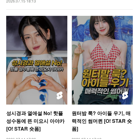
2026.07.15 18:13
성시경과 열애설 No! 핫플
원터밤 룩? 아이들 우기, 매
성수동에 뜬 미요시 아야카
력적인 썸머퀸 [O! STAR 숏
[O! STAR 숏폼]
폼]