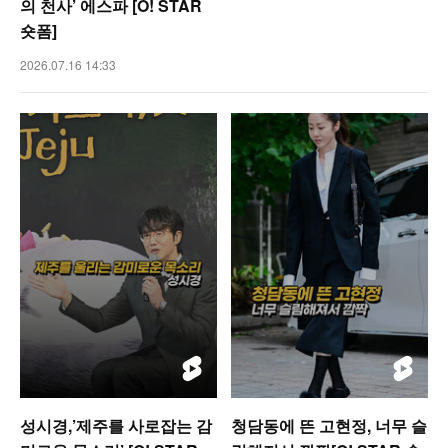
의 천사’ 에스파 [O! STAR
숏폼]
2026.07.16 14:33
성시경,’제주를 사로잡는 감
청담동에 뜬 고현정, 너무 슬