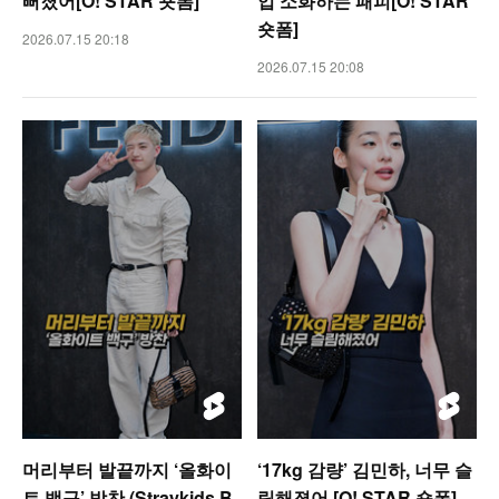
뻐졌어[O! STAR 숏폼]
업 소화하는 패피[O! STAR
숏폼]
2026.07.15 20:18
2026.07.15 20:08
머리부터 발끝까지 ‘올화이
‘17kg 감량’ 김민하, 너무 슬
트 백구’ 방찬 (Straykids B
림해졌어 [O! STAR 숏폼]