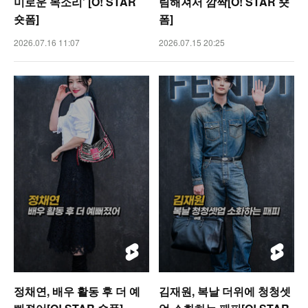
미로운 목소리’ [O! STAR
림해져서 깜짝[O! STAR 숏
숏폼]
폼]
2026.07.16 11:07
2026.07.15 20:25
정채연, 배우 활동 후 더 예
김재원, 복날 더위에 청청셋