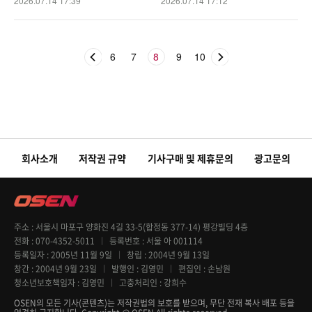
2026.07.14 17:39
2026.07.14 17:12
6
7
8
9
10
회사소개
저작권 규약
기사구매 및 제휴문의
광고문의
주소
서울시 마포구 양화진 4길 33-5(합정동 377-14) 평강빌딩 4층
전화
070-4352-5011
등록번호
서울 아 001114
등록일자
2005년 11월 9일
창립
2004년 9월 13일
창간
2004년 9월 23일
발행인
김영민
편집인
손남원
청소년보호책임자
김영민
고충처리인
강희수
OSEN의 모든 기사(콘텐츠)는 저작권법의 보호를 받으며, 무단 전재 복사 배포 등을