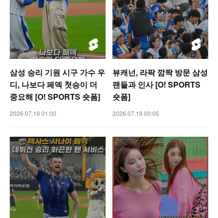
삼성 승리 기원 시구 가수 우
뷰캐넌, 라팍 깜짝 방문 삼성
디, 나보다 페덱 첫승이 더
팬들과 인사 [O! SPORTS
중요해 [O! SPORTS 숏폼]
숏폼]
2026.07.19 01:00
2026.07.19 00:05