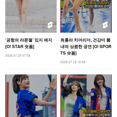
‘공항의 라푼젤’ 있지 예지
최홍라 치어리더, 건강미 뽐
[O! STAR 숏폼]
내며 상큼한 공연 [O! SPOR
TS 숏폼]
2026.07.20 07:58
2026.07.19 15:58