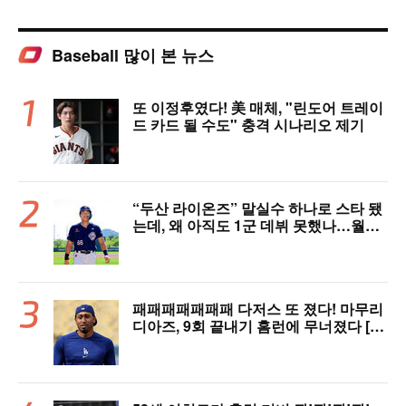
Baseball 많이 본 뉴스
또 이정후였다! 美 매체, "린도어 트레이
드 카드 될 수도" 충격 시나리오 제기
“두산 라이온즈” 말실수 하나로 스타 됐
는데, 왜 아직도 1군 데뷔 못했나…월간
MVP 쾌거→폭염 비밀병기 될까
패패패패패패패 다저스 또 졌다! 마무리
디아즈, 9회 끝내기 홈런에 무너졌다 [L
AD 리뷰]