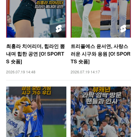
최홍라 치어리더, 힙라인 뽐
트리플에스 윤서연, 사랑스
내며 힙한 공연 [O! SPORT
러운 시구와 응원 [O! SPOR
S 숏폼]
TS 숏폼]
2026.07.19 14:48
2026.07.19 14:17