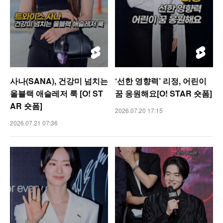
사나(SANA), 건강미 넘치는
‘선한 영향력’ 리정, 어린이
올블랙 애슬레저 룩 [O! ST
꿈 응원해요[O! STAR 숏폼]
AR 숏폼]
2026.07.20 17:15
2026.07.21 07:36