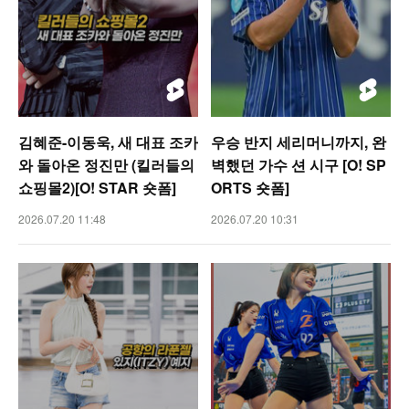
김혜준-이동욱, 새 대표 조카
우승 반지 세리머니까지, 완
와 돌아온 정진만 (킬러들의
벽했던 가수 션 시구 [O! SP
쇼핑몰2)[O! STAR 숏폼]
ORTS 숏폼]
2026.07.20 11:48
2026.07.20 10:31