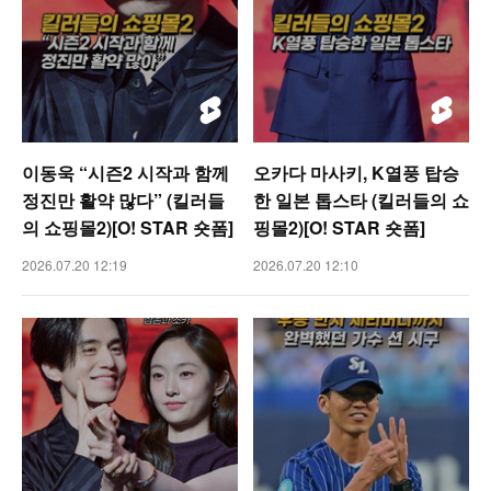
이동욱 “시즌2 시작과 함께
오카다 마사키, K열풍 탑승
정진만 활약 많다” (킬러들
한 일본 톱스타 (킬러들의 쇼
의 쇼핑몰2)[O! STAR 숏폼]
핑몰2)[O! STAR 숏폼]
2026.07.20 12:19
2026.07.20 12:10