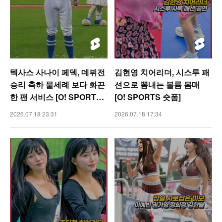
텍사스 사나이 페덱, 데뷔전
김현영 치어리더, 시스루 패
승리 축하 물세례 보다 화끈
션으로 뽐내는 볼륨 몸매
한 팬 서비스 [O! SPORTS
[O! SPORTS 숏폼]
숏폼]
2026.07.18 23:31
2026.07.18 17:34