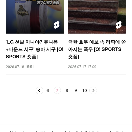
‘LG 선발 아니야? 유니폼
극한 호우 예보 속 라팍에 쏟
+마운드 시구’ 송아 시구 [O!
아지는 폭우 [O! SPORTS
SPORTS 숏폼]
숏폼]
2026.07.18 15:51
2026.07.17 17:09
6
7
8
9
10