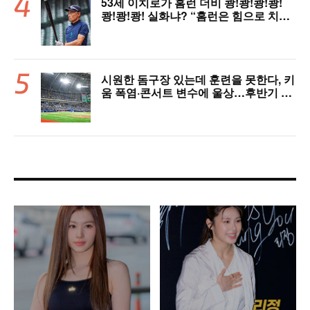
53세 이치로가 홈런 더비 쾅!쾅!쾅!쾅!
쾅!쾅!쾅! 실화냐? “홈런은 힘으로 치는
게 아니다”
시원한 돔구장 있는데 훈련을 못한다, 키
움 폭염·콘서트 변수에 울상…후반기 상
승세 이어갈 수 있을까