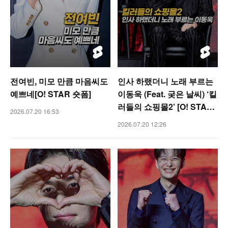
전여빈, 미모 만큼 마음씨도
인사 하랬더니 노래 부르는
예쁘네[O! STAR 숏폼]
이동욱 (Feat. 궂은 날씨) ‘킬
러들의 쇼핑몰2’ [O! STAR
2026.07.20 16:53
숏폼]
2026.07.20 12:26