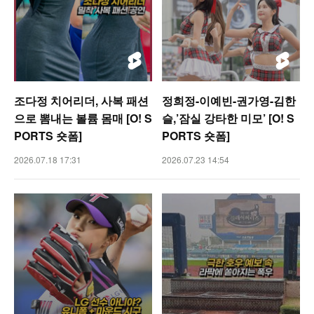
조다정 치어리더, 사복 패션
정희정-이예빈-권가영-김한
으로 뽐내는 볼륨 몸매 [O! S
슬,’잠실 강타한 미모’ [O! S
PORTS 숏폼]
PORTS 숏폼]
2026.07.18 17:31
2026.07.23 14:54