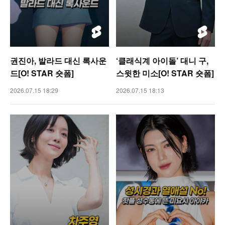
권진아, 발라드 대신 록사운
‘클래식계 아이돌’ 대니 구,
드[O! STAR 숏폼]
스윗한 미소[O! STAR 숏폼]
2026.07.15 18:29
2026.07.15 18:13