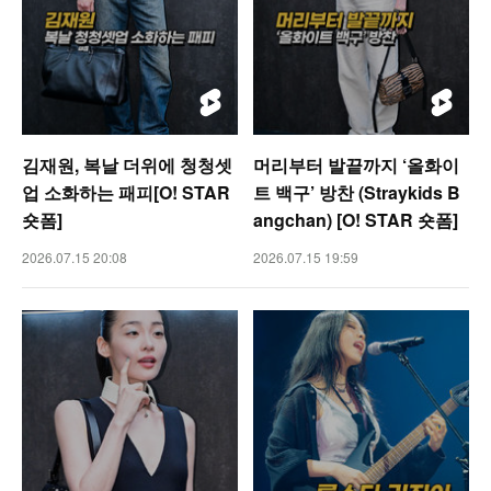
김재원, 복날 더위에 청청셋
머리부터 발끝까지 ‘올화이
업 소화하는 패피[O! STAR
트 백구’ 방찬 (Straykids B
숏폼]
angchan) [O! STAR 숏폼]
2026.07.15 20:08
2026.07.15 19:59