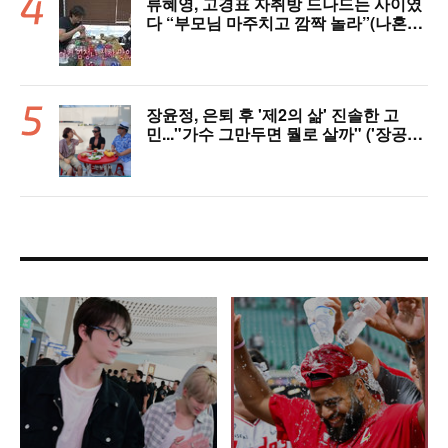
류혜영, 고경표 자취방 드나드는 사이였
다 “부모님 마주치고 깜짝 놀라”(나혼자
산다)
장윤정, 은퇴 후 '제2의 삶' 진솔한 고
민..."가수 그만두면 뭘로 살까" ('장공장
장윤정')