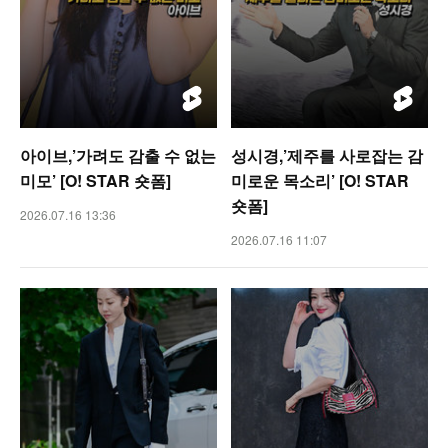
아이브,’가려도 감출 수 없는
성시경,’제주를 사로잡는 감
미모’ [O! STAR 숏폼]
미로운 목소리’ [O! STAR
숏폼]
2026.07.16 13:36
2026.07.16 11:07