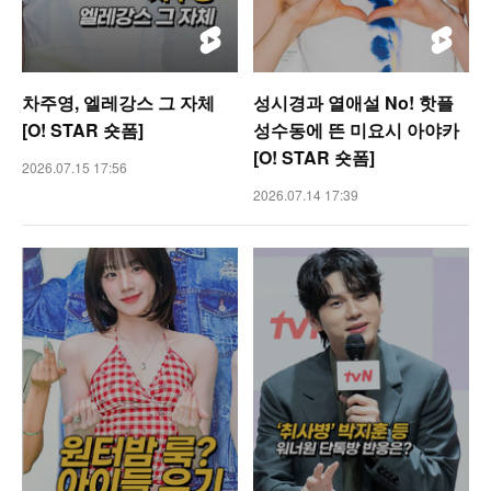
차주영, 엘레강스 그 자체
성시경과 열애설 No! 핫플
[O! STAR 숏폼]
성수동에 뜬 미요시 아야카
[O! STAR 숏폼]
2026.07.15 17:56
2026.07.14 17:39