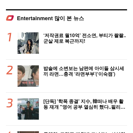
Entertainment 많이 본 뉴스
‘저작권료 월10억’ 전소연, 부티가 좔좔..
군살 제로 복근까지!
밥솥에 소변보는 남편에 아이들 삼시세
끼 라면…충격 ‘라면부부’(‘이숙캠’)
[단독] '학폭 종결' 지수, 韓떠나 배우 활
동 재개 "영어 공부 열심히 했다..필리핀
서 많이 배워"(인터뷰)