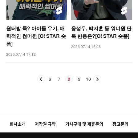
원터밤 룩? 아이들 우기, 매
옹성우, 박지훈 등 워너원 단
력적인 썸머퀸 [O! STAR 숏
톡 반응은?[O! STAR 숏폼]
폼]
2026.07.14 15:08
2026.07.14 17:12
6
7
8
9
10
회사소개
저작권 규약
기사구매 및 제휴문의
광고문의