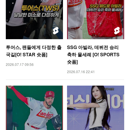
투어스, 팬들에게 다정한 출
SSG 아빌라, 데뷔전 승리
국길[O! STAR 숏폼]
축하 물세례 [O! SPORTS
숏폼]
2026.07.17 09:56
2026.07.16 22:41