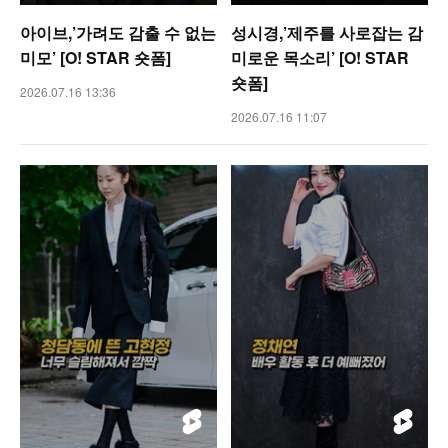
아이브,’가려도 감출 수 없는
성시경,’제주를 사로잡는 감
미모’ [O! STAR 숏폼]
미로운 목소리’ [O! STAR
숏폼]
2026.07.16 13:36
2026.07.16 11:07