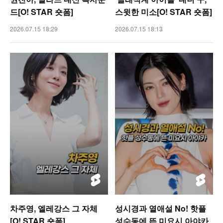
드[O! STAR 숏폼]
스윗한 미소[O! STAR 숏폼]
2026.07.15 18:29
2026.07.15 18:13
차주영, 엘레강스 그 자체
성시경과 열애설 No! 핫플
[O! STAR 숏폼]
성수동에 뜬 미요시 아야카