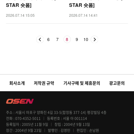
STAR 숏폼]
STAR 숏폼]
2026.07.14 15:05
2026.07.14 14:41
6
7
8
9
10
회사소개
저작권 규약
기사구매 및 제휴문의
광고문의
주소
서울시 마포구 양화진 4길 33-5(합정동 377-14) 평강빌딩 4층
전화
070-4352-5011
등록번호
서울 아 001114
등록일자
2005년 11월 9일
창립
2004년 9월 13일
창간
2004년 9월 23일
발행인
김영민
편집인
손남원