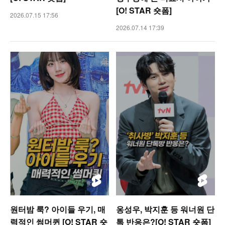
[O! STAR 숏폼]
2026.07.15 17:56
2026.07.14 17:39
원터밤 룩? 아이들 우기, 매
옹성우, 박지훈 등 워너원 단
력적인 썸머퀸 [O! STAR 숏
톡 반응은?[O! STAR 숏폼]