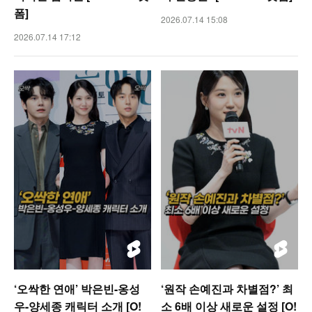
폼]
2026.07.14 15:08
2026.07.14 17:12
‘오싹한 연애’ 박은빈-옹성
‘원작 손예진과 차별점?’ 최
우-양세종 캐릭터 소개 [O!
소 6배 이상 새로운 설정 [O!