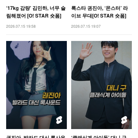
‘17kg 감량’ 김민하, 너무 슬
록스타 권진아, ‘몬스터’ 라
림해졌어 [O! STAR 숏폼]
이브 무대[O! STAR 숏폼]
2026.07.15 19:58
2026.07.15 19:07
권진아, 발라드 대신 록사운
‘클래식계 아이돌’ 대니 구,