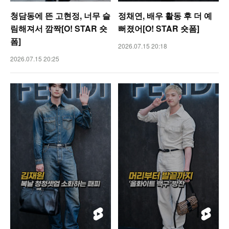
청담동에 뜬 고현정, 너무 슬
정채연, 배우 활동 후 더 예
림해져서 깜짝[O! STAR 숏
뻐졌어[O! STAR 숏폼]
폼]
2026.07.15 20:18
2026.07.15 20:25