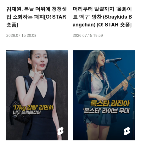
김재원, 복날 더위에 청청셋
머리부터 발끝까지 ‘올화이
업 소화하는 패피[O! STAR
트 백구’ 방찬 (Straykids B
숏폼]
angchan) [O! STAR 숏폼]
2026.07.15 20:08
2026.07.15 19:59