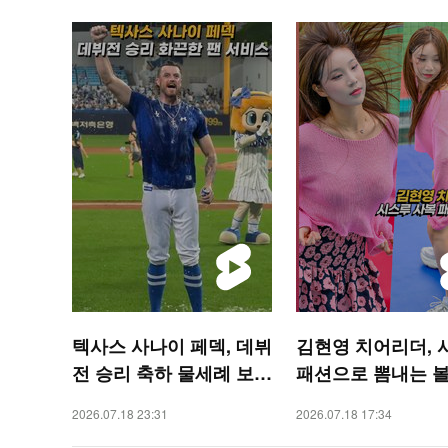
텍사스 사나이 페덱, 데뷔
김현영 치어리더, 
전 승리 축하 물세례 보다
패션으로 뽐내는 볼
화끈한 팬 서비스 [O! SP
매 [O! SPORTS 
2026.07.18 23:31
2026.07.18 17:34
ORTS 숏폼]