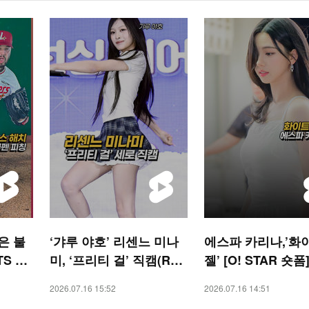
은 불
‘갸루 야호’ 리센느 미나
에스파 카리나,’화
TS 숏
미, ‘프리티 걸’ 직캠(RES
젤’ [O! STAR 숏폼
CENE) [O! STAR 숏폼]
2026.07.16 15:52
2026.07.16 14:51