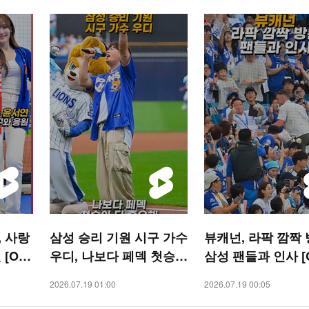
 사랑
삼성 승리 기원 시구 가수
뷰캐넌, 라팍 깜짝
[O!
우디, 나보다 페덱 첫승이
삼성 팬들과 인사 [O
더 중요해 [O! SPORTS
ORTS 숏폼]
2026.07.19 01:00
2026.07.19 00:05
숏폼]