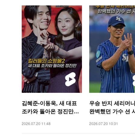
김혜준-이동욱, 새 대표
우승 반지 세리머니
조카와 돌아온 정진만
완벽했던 가수 션 
(킬러들의 쇼핑몰2)[O! S
[O! SPORTS 숏폼]
2026.07.20 11:48
2026.07.20 10:31
TAR 숏폼]