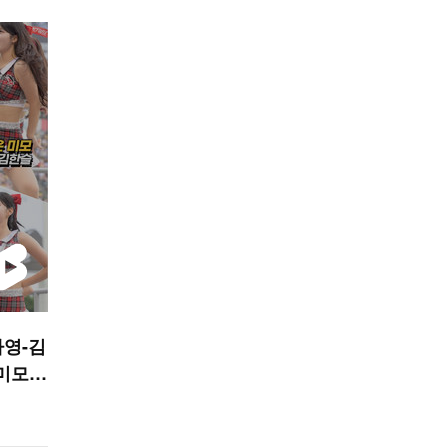
가영-김
미모’