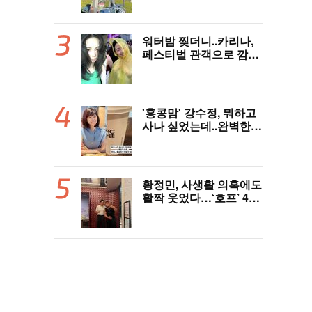
워터밤 찢더니..카리나,
페스티벌 관객으로 깜짝
등장
'홍콩맘' 강수정, 뭐하고
사나 싶었는데..완벽한
엄마 모드 '힐링'
황정민, 사생활 의혹에도
활짝 웃었다…‘호프’ 400
만 돌파 ‘미소’