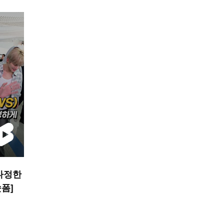
다정한
숏폼]