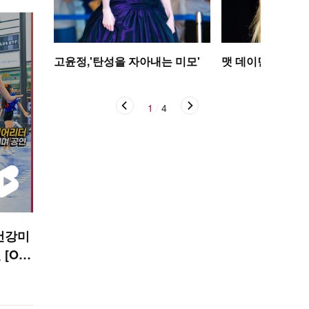
고윤정,'탄성을 자아내는 미모'
맷 데이먼 딸, 인
1
/
4
건강미
[O!