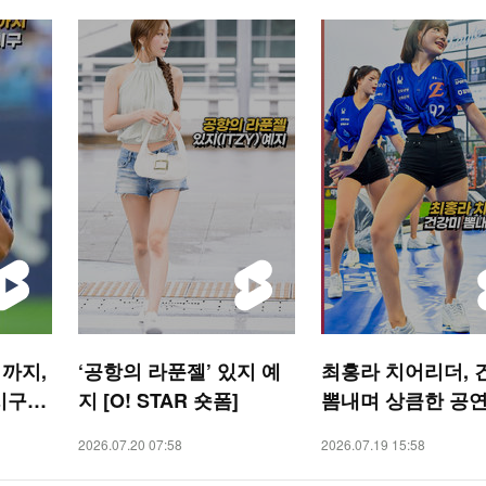
까지,
‘공항의 라푼젤’ 있지 예
최홍라 치어리더, 
시구
지 [O! STAR 숏폼]
뽐내며 상큼한 공연 
SPORTS 숏폼]
2026.07.20 07:58
2026.07.19 15:58