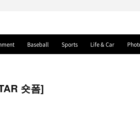
inment
Baseball
Sports
Life & Car
Phot
TAR 숏폼]