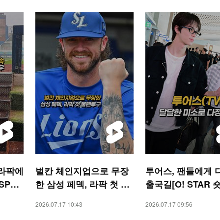
 라팍에
벌칸 체인지업으로 무장
투어스, 팬들에게 
SPOR
한 삼성 페덱, 라팍 첫 불
출국길[O! STAR 
펜투구 [O! SPORTS 숏
2026.07.17 10:43
2026.07.17 09:56
폼]