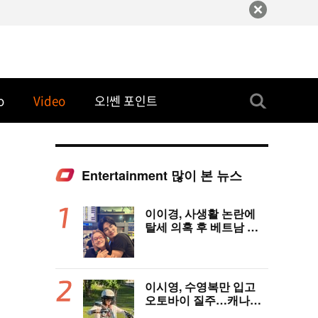
o
Video
오!쎈 포인트
Entertainment 많이 본 뉴스
이이경, 사생활 논란에
탈세 의혹 후 베트남 女
배우와 밀착 스킨십 포착
이시영, 수영복만 입고
오토바이 질주…캐나다
한달살이 근황