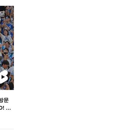
 방문
! SP