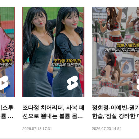
시스루
조다정 치어리더, 사복 패
정희정-이예빈-권
륨 몸
션으로 뽐내는 볼륨 몸매
한슬,’잠실 강타한 
숏폼]
[O! SPORTS 숏폼]
[O! SPORTS 숏폼]
2026.07.18 17:31
2026.07.23 14:54