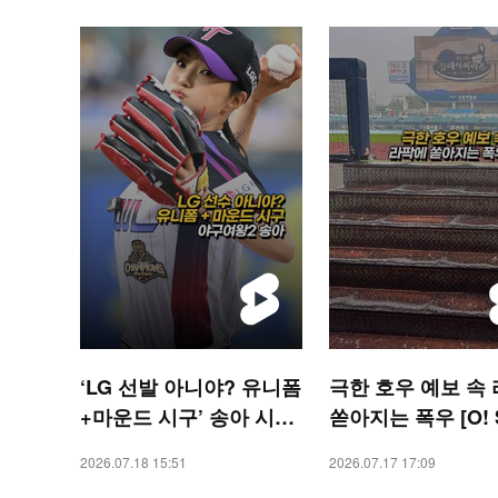
‘LG 선발 아니야? 유니폼
극한 호우 예보 속
+마운드 시구’ 송아 시구
쏟아지는 폭우 [O! 
[O! SPORTS 숏폼]
TS 숏폼]
2026.07.18 15:51
2026.07.17 17:09