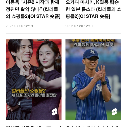
이동욱 “시즌2 시작과 함께
오카다 마사키, K열풍 탑승
정진만 활약 많다” (킬러들
한 일본 톱스타 (킬러들의 쇼
의 쇼핑몰2)[O! STAR 숏폼]
핑몰2)[O! STAR 숏폼]
2026.07.20 12:19
2026.07.20 12:10