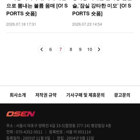
으로 뽐내는 볼륨 몸매 [O! S
슬,’잠실 강타한 미모’ [O! S
PORTS 숏폼]
PORTS 숏폼]
2026.07.18 17:31
2026.07.23 14:54
6
7
8
9
10
회사소개
저작권 규약
기사구매 및 제휴문의
광고문의
주소
서울시 마포구 양화진 4길 33-5(합정동 377-14) 평강빌딩 4층
전화
070-4352-5011
등록번호
서울 아 001114
등록일자
2005년 11월 9일
창립
2004년 9월 13일