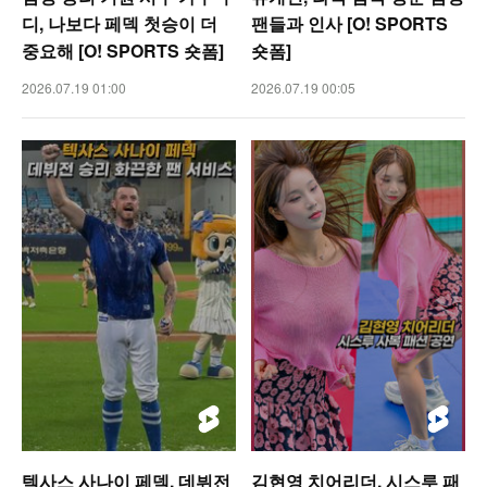
디, 나보다 페덱 첫승이 더
팬들과 인사 [O! SPORTS
중요해 [O! SPORTS 숏폼]
숏폼]
2026.07.19 01:00
2026.07.19 00:05
텍사스 사나이 페덱, 데뷔전
김현영 치어리더, 시스루 패