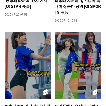
‘공항의 라푼젤’ 있지 예지
최홍라 치어리더, 건강미 뽐
[O! STAR 숏폼]
내며 상큼한 공연 [O! SPOR
TS 숏폼]
2026.07.20 07:58
2026.07.19 15:58
최홍라 치어리더, 힙라인 뽐
트리플에스 윤서연, 사랑스