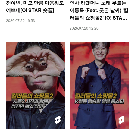
전여빈, 미모 만큼 마음씨도
인사 하랬더니 노래 부르는
예쁘네[O! STAR 숏폼]
이동욱 (Feat. 궂은 날씨) ‘킬
러들의 쇼핑몰2’ [O! STAR
2026.07.20 16:53
숏폼]
2026.07.20 12:26