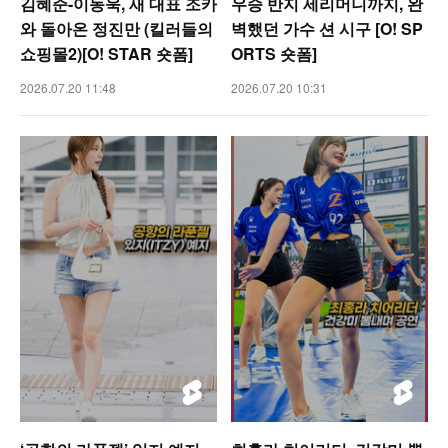
김혜준-이동욱, 새 대표 조카
우승 반지 세리머니까지, 완
와 돌아온 정진만 (킬러들의
벽했던 가수 션 시구 [O! SP
쇼핑몰2)[O! STAR 숏폼]
ORTS 숏폼]
2026.07.20 11:48
2026.07.20 10:31