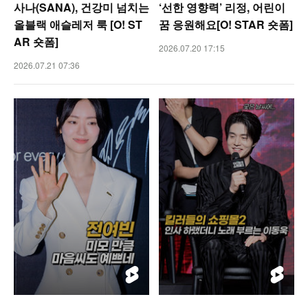
사나(SANA), 건강미 넘치는
‘선한 영향력’ 리정, 어린이
올블랙 애슬레저 룩 [O! ST
꿈 응원해요[O! STAR 숏폼]
AR 숏폼]
2026.07.20 17:15
2026.07.21 07:36