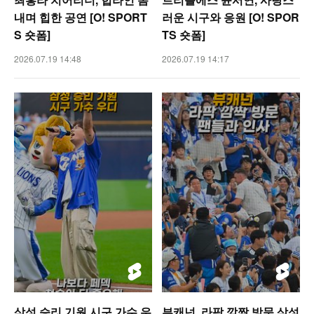
내며 힙한 공연 [O! SPORT
러운 시구와 응원 [O! SPOR
S 숏폼]
TS 숏폼]
2026.07.19 14:48
2026.07.19 14:17
삼성 승리 기원 시구 가수 우
뷰캐넌, 라팍 깜짝 방문 삼성