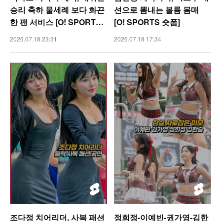
승리 축하 물세례 보다 화끈
션으로 뽐내는 볼륨 몸매
한 팬 서비스 [O! SPORTS
[O! SPORTS 숏폼]
숏폼]
2026.07.18 23:31
2026.07.18 17:34
조다정 치어리더, 사복 패션
정희정-이예빈-권가영-김한