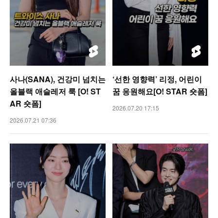
사나(SANA), 건강미 넘치는
‘선한 영향력’ 리정, 어린이
올블랙 애슬레저 룩 [O! ST
꿈 응원해요[O! STAR 숏폼]
AR 숏폼]
2026.07.20 17:15
2026.07.21 07:36