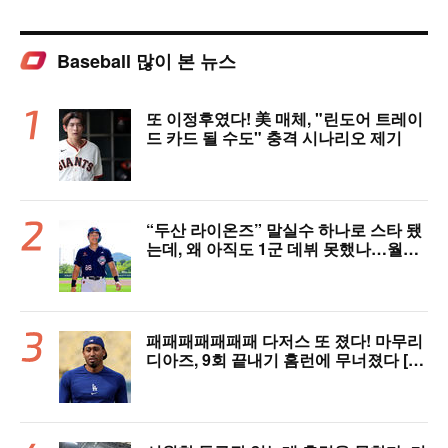
Baseball 많이 본 뉴스
또 이정후였다! 美 매체, "린도어 트레이
드 카드 될 수도" 충격 시나리오 제기
“두산 라이온즈” 말실수 하나로 스타 됐
는데, 왜 아직도 1군 데뷔 못했나…월간
MVP 쾌거→폭염 비밀병기 될까
패패패패패패패 다저스 또 졌다! 마무리
디아즈, 9회 끝내기 홈런에 무너졌다 [L
AD 리뷰]