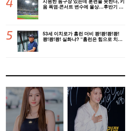
시원한 돔구장 있는데 훈련을 못한다, 키
움 폭염·콘서트 변수에 울상…후반기 상
승세 이어갈 수 있을까
53세 이치로가 홈런 더비 쾅!쾅!쾅!쾅!
쾅!쾅!쾅! 실화냐? “홈런은 힘으로 치는
게 아니다”