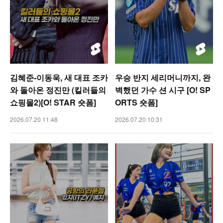
김혜준-이동욱, 새 대표 조카
우승 반지 세리머니까지, 완
와 돌아온 정진만 (킬러들의
벽했던 가수 션 시구 [O! SP
쇼핑몰2)[O! STAR 숏폼]
ORTS 숏폼]
2026.07.20 11:48
2026.07.20 10:31