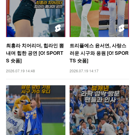
최홍라 치어리더, 힙라인 뽐
트리플에스 윤서연, 사랑스
내며 힙한 공연 [O! SPORT
러운 시구와 응원 [O! SPOR
S 숏폼]
TS 숏폼]
2026.07.19 14:48
2026.07.19 14:17