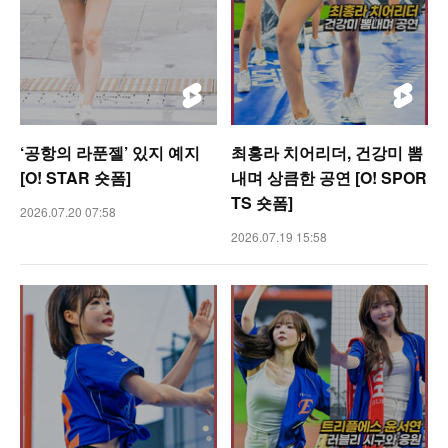
‘공항의 라푼젤’ 있지 예지
최홍라 치어리더, 건강미 뽐
[O! STAR 숏폼]
내며 상큼한 공연 [O! SPOR
TS 숏폼]
2026.07.20 07:58
2026.07.19 15:58