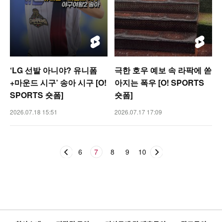
‘LG 선발 아니야? 유니폼
극한 호우 예보 속 라팍에 쏟
+마운드 시구’ 송아 시구 [O!
아지는 폭우 [O! SPORTS
SPORTS 숏폼]
숏폼]
2026.07.18 15:51
2026.07.17 17:09
6
7
8
9
10