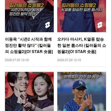
이동욱 “시즌2 시작과 함께
오카다 마사키, K열풍 탑승
정진만 활약 많다” (킬러들
한 일본 톱스타 (킬러들의 쇼
의 쇼핑몰2)[O! STAR 숏폼]
핑몰2)[O! STAR 숏폼]
2026.07.20 12:19
2026.07.20 12:10