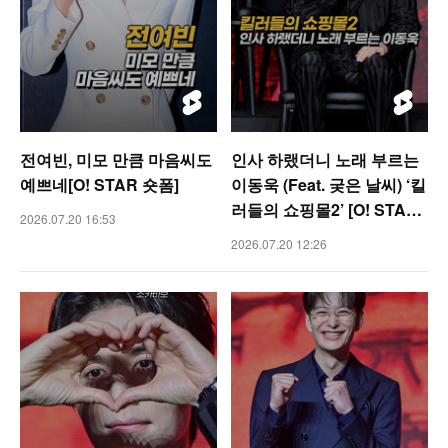
전여빈, 미모 만큼 마음씨도
인사 하랬더니 노래 부르는
예쁘네[O! STAR 숏폼]
이동욱 (Feat. 궂은 날씨) ‘킬
러들의 쇼핑몰2’ [O! STAR
2026.07.20 16:53
숏폼]
2026.07.20 12:26