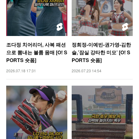
조다정 치어리더, 사복 패션
정희정-이예빈-권가영-김한
으로 뽐내는 볼륨 몸매 [O! S
슬,’잠실 강타한 미모’ [O! S
PORTS 숏폼]
PORTS 숏폼]
2026.07.18 17:31
2026.07.23 14:54