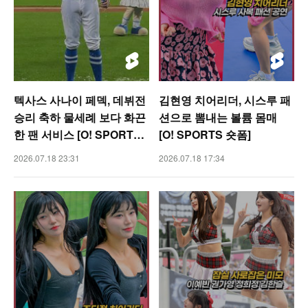
텍사스 사나이 페덱, 데뷔전
김현영 치어리더, 시스루 패
승리 축하 물세례 보다 화끈
션으로 뽐내는 볼륨 몸매
한 팬 서비스 [O! SPORTS
[O! SPORTS 숏폼]
숏폼]
2026.07.18 23:31
2026.07.18 17:34