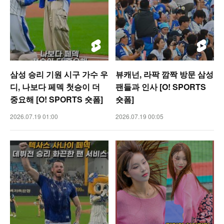
삼성 승리 기원 시구 가수 우
뷰캐넌, 라팍 깜짝 방문 삼성
디, 나보다 페덱 첫승이 더
팬들과 인사 [O! SPORTS
중요해 [O! SPORTS 숏폼]
숏폼]
2026.07.19 01:00
2026.07.19 00:05