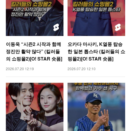
이동욱 “시즌2 시작과 함께
오카다 마사키, K열풍 탑승
정진만 활약 많다” (킬러들
한 일본 톱스타 (킬러들의 쇼
의 쇼핑몰2)[O! STAR 숏폼]
핑몰2)[O! STAR 숏폼]
2026.07.20 12:19
2026.07.20 12:10