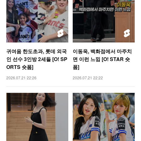
귀여움 한도초과, 롯데 외국
이동욱, 백화점에서 마주치
인 선수 3인방 2세들 [O! SP
면 이런 느낌 [O! STAR 숏
ORTS 숏폼]
폼]
2026.07.21 22:26
2026.07.21 22:22