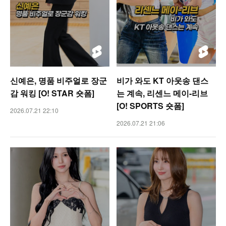
신예은, 명품 비주얼로 장군
비가 와도 KT 아웃송 댄스
감 워킹 [O! STAR 숏폼]
는 계속, 리센느 메이-리브
[O! SPORTS 숏폼]
2026.07.21 22:10
2026.07.21 21:06