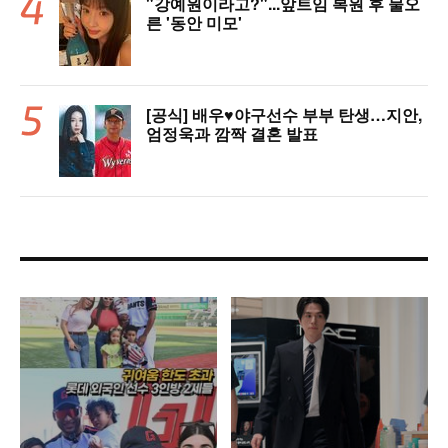
"강예원이라고?"...앞트임 복원 후 물오
른 '동안 미모'
[공식] 배우♥야구선수 부부 탄생…지안,
엄정욱과 깜짝 결혼 발표