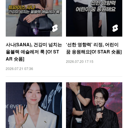
사나(SANA), 건강미 넘치는
‘선한 영향력’ 리정, 어린이
올블랙 애슬레저 룩 [O! ST
꿈 응원해요[O! STAR 숏폼]
AR 숏폼]
2026.07.20 17:15
2026.07.21 07:36