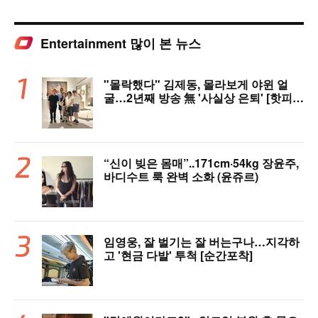
Entertainment 많이 본 뉴스
"몰락했다" 김제동, 몰라보게 야윈 얼
굴…2년째 방송 無 '사실상 은퇴' [핫피
플]
“신이 빚은 몸매”..171cm·54kg 장윤주,
바디수트 룩 완벽 소화 (윤쥬르)
임영웅, 잘 벌기는 잘 버는구나…지각하
고 '현금 다발' 투척 [순간포착]