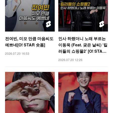
전여빈, 미모 만큼 마음씨도
인사 하랬더니 노래 부르는
예쁘네[O! STAR 숏폼]
이동욱 (Feat. 궂은 날씨) ‘킬
러들의 쇼핑몰2’ [O! STAR
2026.07.20 16:53
숏폼]
2026.07.20 12:26