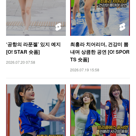
‘공항의 라푼젤’ 있지 예지
최홍라 치어리더, 건강미 뽐
[O! STAR 숏폼]
내며 상큼한 공연 [O! SPOR
TS 숏폼]
2026.07.20 07:58
2026.07.19 15:58