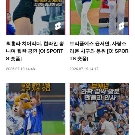
최홍라 치어리더, 힙라인 뽐
트리플에스 윤서연, 사랑스
내며 힙한 공연 [O! SPORT
러운 시구와 응원 [O! SPOR
S 숏폼]
TS 숏폼]
2026.07.19 14:48
2026.07.19 14:17