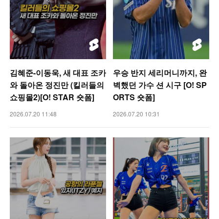
김혜준-이동욱, 새 대표 조카
우승 반지 세리머니까지, 완
와 돌아온 정진만 (킬러들의
벽했던 가수 션 시구 [O! SP
쇼핑몰2)[O! STAR 숏폼]
ORTS 숏폼]
2026.07.20 11:48
2026.07.20 10:31