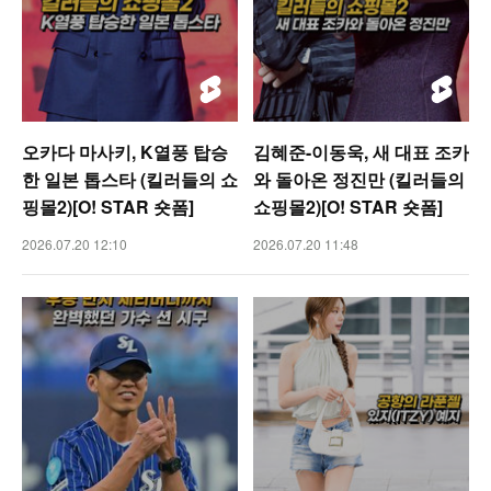
오카다 마사키, K열풍 탑승
김혜준-이동욱, 새 대표 조카
한 일본 톱스타 (킬러들의 쇼
와 돌아온 정진만 (킬러들의
핑몰2)[O! STAR 숏폼]
쇼핑몰2)[O! STAR 숏폼]
2026.07.20 12:10
2026.07.20 11:48