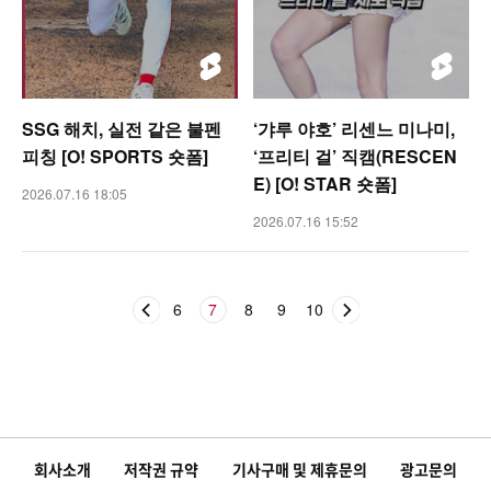
SSG 해치, 실전 같은 불펜
‘갸루 야호’ 리센느 미나미,
피칭 [O! SPORTS 숏폼]
‘프리티 걸’ 직캠(RESCEN
E) [O! STAR 숏폼]
2026.07.16 18:05
2026.07.16 15:52
6
7
8
9
10
회사소개
저작권 규약
기사구매 및 제휴문의
광고문의