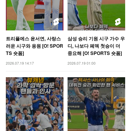
트리플에스 윤서연, 사랑스
삼성 승리 기원 시구 가수 우
러운 시구와 응원 [O! SPOR
디, 나보다 페덱 첫승이 더
TS 숏폼]
중요해 [O! SPORTS 숏폼]
2026.07.19 14:17
2026.07.19 01:00