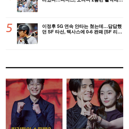
충격의 6연패 수렁 [LAD 리뷰]
이정후 5G 연속 안타는 쳤는데…답답했
던 SF 타선, 텍사스에 0-6 완패 [SF 리
뷰]