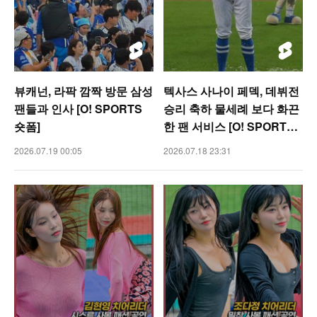
뷰캐넌, 라팍 깜짝 방문 삼성
텍사스 사나이 페덱, 데뷔전
팬들과 인사 [O! SPORTS
승리 축하 물세례 보다 화끈
숏폼]
한 팬 서비스 [O! SPORTS
숏폼]
2026.07.19 00:05
2026.07.18 23:31