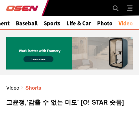
ment
Baseball
Sports
Life & Car
Photo
Video
Video
Shorts
고윤정,'감출 수 없는 미모' [O! STAR 숏폼]