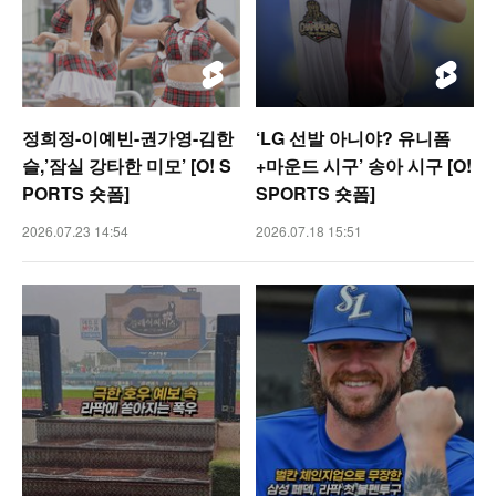
정희정-이예빈-권가영-김한
‘LG 선발 아니야? 유니폼
슬,’잠실 강타한 미모’ [O! S
+마운드 시구’ 송아 시구 [O!
PORTS 숏폼]
SPORTS 숏폼]
2026.07.23 14:54
2026.07.18 15:51