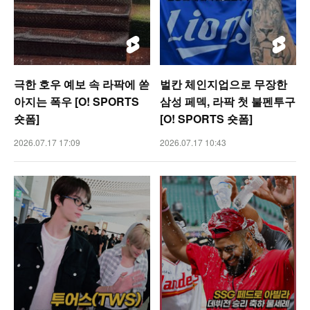
극한 호우 예보 속 라팍에 쏟
벌칸 체인지업으로 무장한
아지는 폭우 [O! SPORTS
삼성 페덱, 라팍 첫 불펜투구
숏폼]
[O! SPORTS 숏폼]
2026.07.17 17:09
2026.07.17 10:43