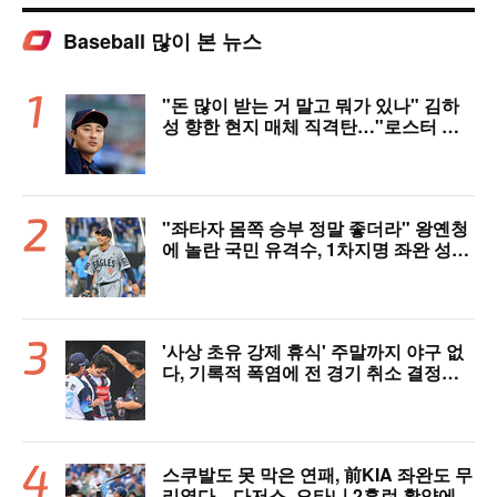
Baseball 많이 본 뉴스
"돈 많이 받는 거 말고 뭐가 있나" 김하
성 향한 현지 매체 직격탄…"로스터 한
자리 낭비" 날선 비판
"좌타자 몸쪽 승부 정말 좋더라" 왕옌청
에 놀란 국민 유격수, 1차지명 좌완 성장
세에 대만족 "구위 좋아지고 안정감 생
겼다" [오!쎈 대구]
'사상 초유 강제 휴식' 주말까지 야구 없
다, 기록적 폭염에 전 경기 취소 결정…1
1일부터 오후 7시 개시 [공식발표]
스쿠발도 못 막은 연패, 前KIA 좌완도 무
리였다…다저스, 오타니 2홈런 활약에도