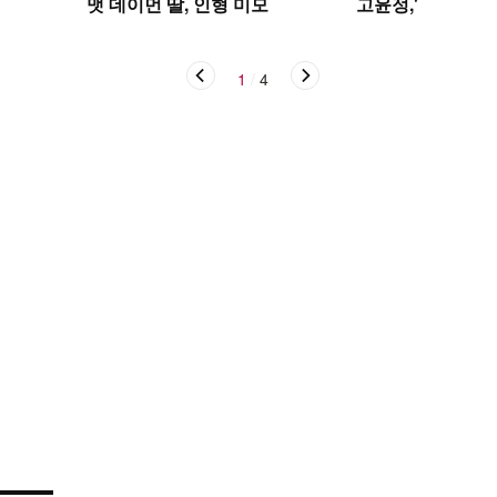
맷 데이먼 딸, 인형 미모
고윤정,'탄성을 자
1
/
4