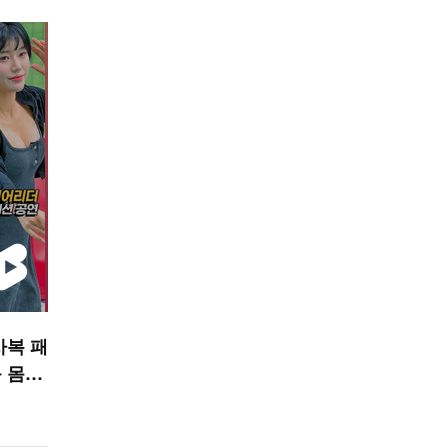
사복 패
 몸매