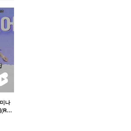
 미나
캠(RES
 숏폼]