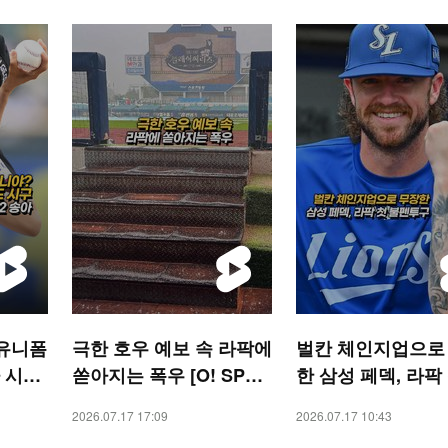
 유니폼
극한 호우 예보 속 라팍에
벌칸 체인지업으로
 시구
쏟아지는 폭우 [O! SPOR
한 삼성 페덱, 라팍
TS 숏폼]
펜투구 [O! SPORT
2026.07.17 17:09
2026.07.17 10:43
폼]