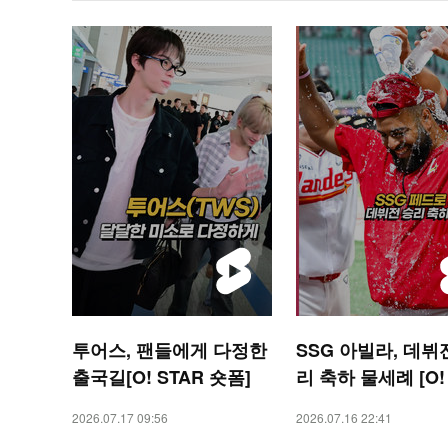
투어스, 팬들에게 다정한
SSG 아빌라, 데뷔
출국길[O! STAR 숏폼]
리 축하 물세례 [O!
RTS 숏폼]
2026.07.17 09:56
2026.07.16 22:41