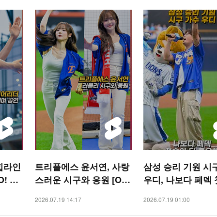
힙라인
트리플에스 윤서연, 사랑
삼성 승리 기원 시
! SP
스러운 시구와 응원 [O!
우디, 나보다 페덱
SPORTS 숏폼]
더 중요해 [O! SPORTS
2026.07.19 14:17
2026.07.19 01:00
숏폼]