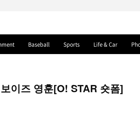
inment
Baseball
Sports
Life & Car
Ph
이즈 영훈[O! STAR 숏폼]