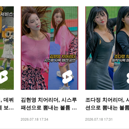
, 데뷔
김현영 치어리더, 시스루
조다정 치어리더, 
례 보다
패션으로 뽐내는 볼륨 몸
션으로 뽐내는 볼륨
! SP
매 [O! SPORTS 숏폼]
[O! SPORTS 숏폼]
2026.07.18 17:34
2026.07.18 17:31