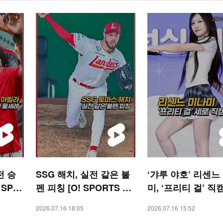
전 승
SSG 해치, 실전 같은 불
‘갸루 야호’ 리센느
 SPO
펜 피칭 [O! SPORTS 숏
미, ‘프리티 걸’ 직
폼]
CENE) [O! STAR
2026.07.16 18:05
2026.07.16 15:52