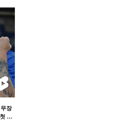
 무장
 첫 불
S 숏