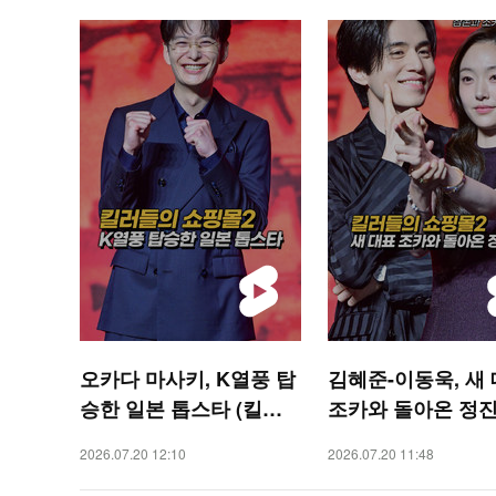
오카다 마사키, K열풍 탑
김혜준-이동욱, 새
승한 일본 톱스타 (킬러
조카와 돌아온 정
들의 쇼핑몰2)[O! STAR
(킬러들의 쇼핑몰2)[
2026.07.20 12:10
2026.07.20 11:48
숏폼]
TAR 숏폼]