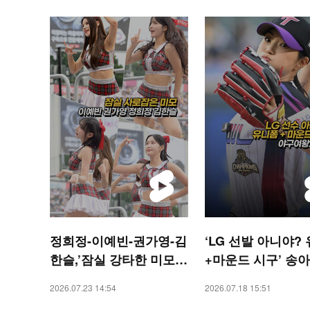
정희정-이예빈-권가영-김
‘LG 선발 아니야?
한슬,’잠실 강타한 미모’
+마운드 시구’ 송아
[O! SPORTS 숏폼]
[O! SPORTS 숏폼]
2026.07.23 14:54
2026.07.18 15:51