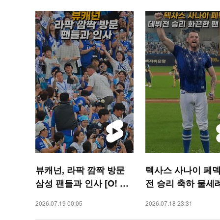
뷰캐넌, 라팍 깜짝 방문
텍사스 사나이 페덱
삼성 팬들과 인사 [O! SP
전 승리 축하 물세
ORTS 숏폼]
화끈한 팬 서비스 [O
2026.07.19 00:05
2026.07.18 23:31
ORTS 숏폼]