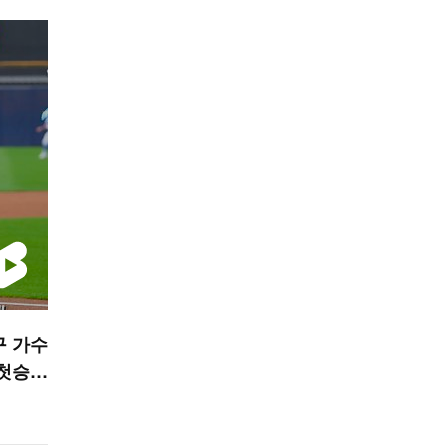
구 가수
 첫승이