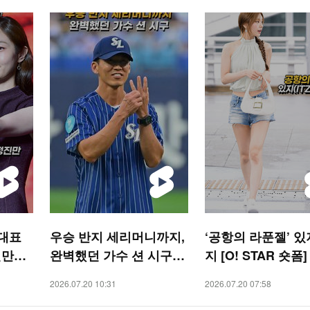
 대표
우승 반지 세리머니까지,
‘공항의 라푼젤’ 있
진만
완벽했던 가수 션 시구
지 [O! STAR 숏폼]
O! S
[O! SPORTS 숏폼]
2026.07.20 10:31
2026.07.20 07:58