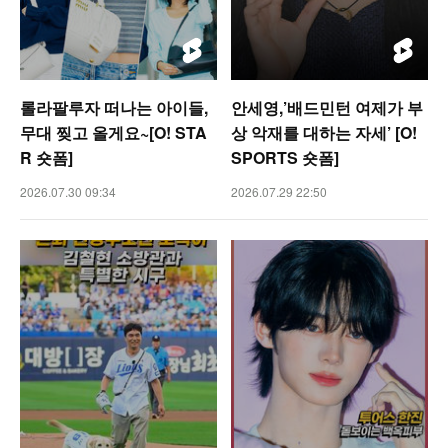
롤라팔루자 떠나는 아이들,
안세영,’배드민턴 여제가 부
무대 찢고 올게요~[O! STA
상 악재를 대하는 자세’ [O!
R 숏폼]
SPORTS 숏폼]
2026.07.30 09:34
2026.07.29 22:50