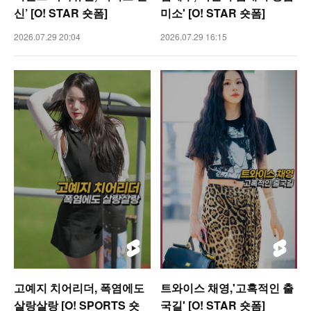
신’ [O! STAR 숏폼]
미소' [O! STAR 숏폼]
2026.07.29 20:04
2026.07.29 16:15
고예지 치어리더, 폭염에도
트와이스 채영,'고혹적인 출
살랑살랑 [O! SPORTS 숏
국길' [O! STAR 숏폼]