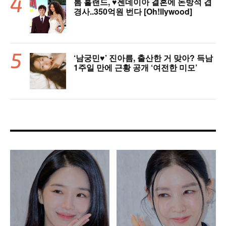
톰 홀랜드, ♥︎젠데이아 결혼에 돈방석 겹
경사..350억원 번다 [Oh!llywood]
‘남궁민♥’ 진아름, 출산한 거 맞아? 득남
1주일 만에 근황 공개 ‘여전한 미모’