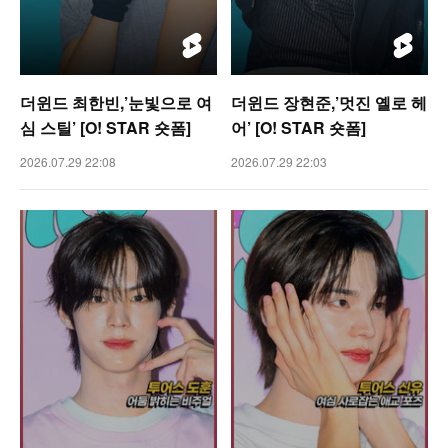
더윈드 최한빈,’눈빛으로 여
더윈드 장현준,’멋진 옐로 헤
심 스틸’ [O! STAR 숏폼]
어’ [O! STAR 숏폼]
2026.07.29 22:08
2026.07.29 22:03