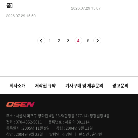
폼]
2026.07.29 15:07
2026.07.29 15:59
1
2
3
4
5
회사소개
저작권 규약
기사구매 및 제휴문의
광고문의
주소
서울시 마포구 양화진 4길 33-5(합정동 377-14) 평강빌딩 4층
전화
070-4352-5011
등록번호
서울 아 001114
등록일자
2005년 11월 9일
창립
2004년 9월 13일
창간
2004년 9월 23일
발행인
김영민
편집인
손남원