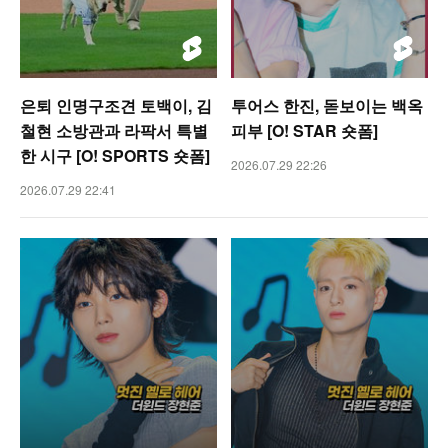
은퇴 인명구조견 토백이, 김
투어스 한진, 돋보이는 백옥
철현 소방관과 라팍서 특별
피부 [O! STAR 숏폼]
한 시구 [O! SPORTS 숏폼]
2026.07.29 22:26
2026.07.29 22:41