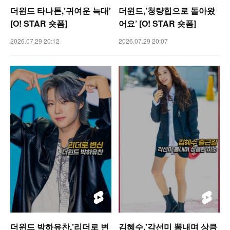
더윈드 타나톤,’귀여운 늑대’
더윈드,’청량힙으로 돌아왔
[O! STAR 숏폼]
어요’ [O! STAR 숏폼]
2026.07.29 20:12
2026.07.29 20:07
더윈드 박하유찬,’리더로 변
김혜수,'각선미 뽐내며 상큼