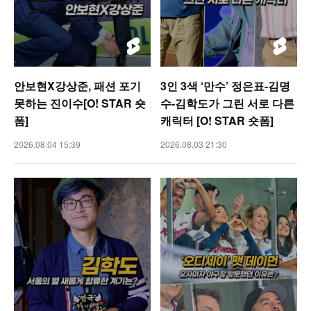
안보현X강상준, 패션 포기
3인 3색 ‘만수’ 정은표-김명
못하는 진이수[O! STAR 숏
수-김학도가 그린 서로 다른
폼]
캐릭터 [O! STAR 숏폼]
2026.08.04 15:39
2026.08.03 21:30