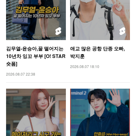
김무열-윤승아,꿀 떨어지는
애교 많은 공항 단종 오빠,
10년차 잉꼬 부부 [O! STAR
박지훈
숏폼]
2026.08.07 18:10
2026.08.07 22:38