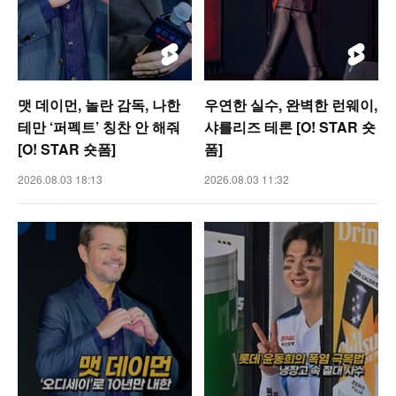
맷 데이먼, 놀란 감독, 나한
우연한 실수, 완벽한 런웨이,
테만 ‘퍼펙트’ 칭찬 안 해줘
샤를리즈 테론 [O! STAR 숏
[O! STAR 숏폼]
폼]
2026.08.03 18:13
2026.08.03 11:32