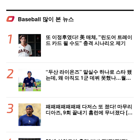
Baseball 많이 본 뉴스
또 이정후였다! 美 매체, "린도어 트레이
드 카드 될 수도" 충격 시나리오 제기
“두산 라이온즈” 말실수 하나로 스타 됐
는데, 왜 아직도 1군 데뷔 못했나…월간
MVP 쾌거→폭염 비밀병기 될까
패패패패패패패 다저스 또 졌다! 마무리
디아즈, 9회 끝내기 홈런에 무너졌다 [L
AD 리뷰]