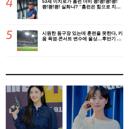
53세 이치로가 홈런 더비 쾅!쾅!쾅!쾅!
쾅!쾅!쾅! 실화냐? “홈런은 힘으로 치는
게 아니다”
시원한 돔구장 있는데 훈련을 못한다, 키
움 폭염·콘서트 변수에 울상…후반기 상
승세 이어갈 수 있을까