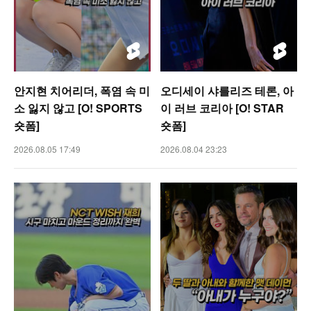
안지현 치어리더, 폭염 속 미
오디세이 샤를리즈 테론, 아
소 잃지 않고 [O! SPORTS
이 러브 코리아 [O! STAR
숏폼]
숏폼]
2026.08.05 17:49
2026.08.04 23:23