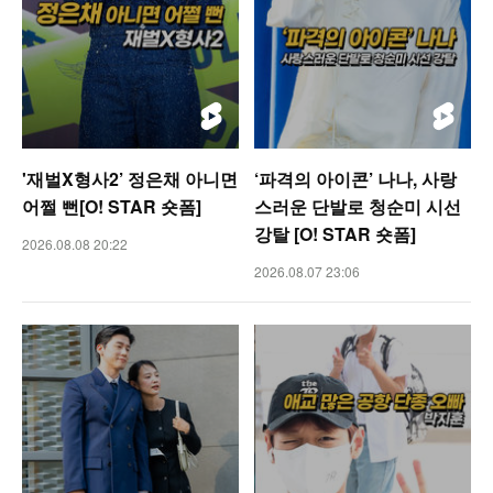
'재벌X형사2’ 정은채 아니면
‘파격의 아이콘’ 나나, 사랑
어쩔 뻔[O! STAR 숏폼]
스러운 단발로 청순미 시선
강탈 [O! STAR 숏폼]
2026.08.08 20:22
2026.08.07 23:06