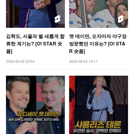
김학도, 서울의 별 새롭게 합
맷 데이먼, 오자마자 야구장
류한 계기는? [O! STAR 숏
방문했던 이유는? [O! STA
폼]
R 숏폼]
2026.08.03 20:53
2026.08.03 19:11