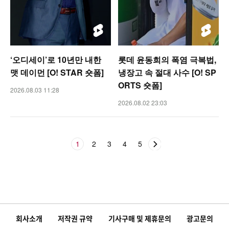
‘오디세이’로 10년만 내한
롯데 윤동희의 폭염 극복법,
맷 데이먼 [O! STAR 숏폼]
냉장고 속 절대 사수 [O! SP
ORTS 숏폼]
2026.08.03 11:28
2026.08.02 23:03
1
2
3
4
5
회사소개
저작권 규약
기사구매 및 제휴문의
광고문의