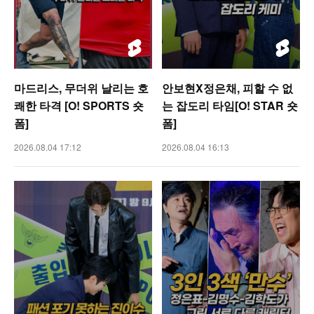
마드리스, 무더위 날리는 호
안보현X정은채, 피할 수 없
쾌한 타격 [O! SPORTS 숏
는 잡도리 타임[O! STAR 숏
폼]
폼]
2026.08.04 17:12
2026.08.04 16:13